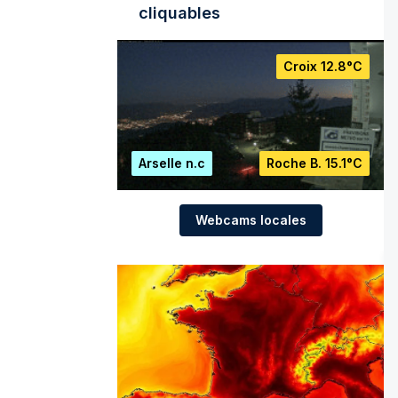
cliquables
Croix
12.8°C
Arselle
n.c
Roche B.
15.1°C
Webcams locales