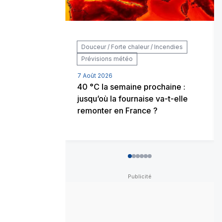
Douceur / Forte chaleur / Incendies
Prévisions météo
7 Août 2026
40 °C la semaine prochaine :
jusqu’où la fournaise va-t-elle
remonter en France ?
0
1
2
3
4
5