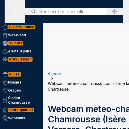
Rechercher
Menu secondaire
Bulletin France
Week-end
15 jours
Alerte 8 jours
Prévi. saison
Accueil
Pluies
Nuages
Webcam meteo-chamrousse.com - Time laps
Chartreuse
Orages
Station
Chamrousse
Webcam meteo-cha
Votre quartier
Chamrousse (Isère -
Webcams