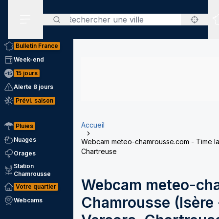
Rechercher
Menu secondaire
Bulletin France
Week-end
15 jours
Alerte 8 jours
Prévi. saison
Accueil
Pluies
Nuages
Webcam meteo-chamrousse.com - Time laps
Chartreuse
Orages
Station
Chamrousse
Webcam meteo-cha
Votre quartier
Chamrousse (Isère -
Webcams