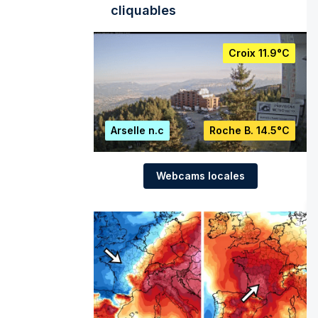
cliquables
Croix
11.9°C
Arselle
n.c
Roche B.
14.5°C
Webcams locales