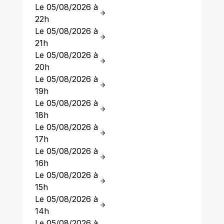
Le 05/08/2026 à
22h
Le 05/08/2026 à
21h
Le 05/08/2026 à
20h
Le 05/08/2026 à
19h
Le 05/08/2026 à
18h
Le 05/08/2026 à
17h
Le 05/08/2026 à
16h
Le 05/08/2026 à
15h
Le 05/08/2026 à
14h
Le 05/08/2026 à