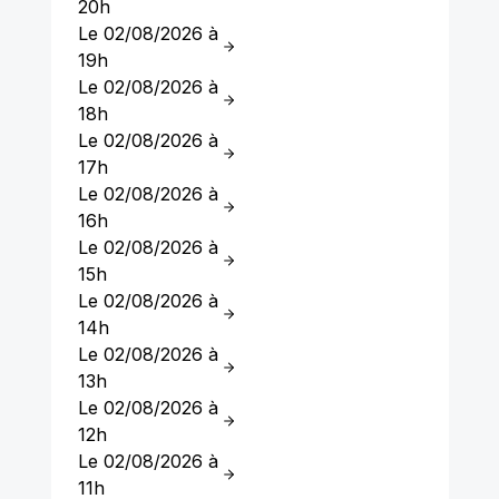
20h
Le 02/08/2026 à
19h
Le 02/08/2026 à
18h
Le 02/08/2026 à
17h
Le 02/08/2026 à
16h
Le 02/08/2026 à
15h
Le 02/08/2026 à
14h
Le 02/08/2026 à
13h
Le 02/08/2026 à
12h
Le 02/08/2026 à
11h