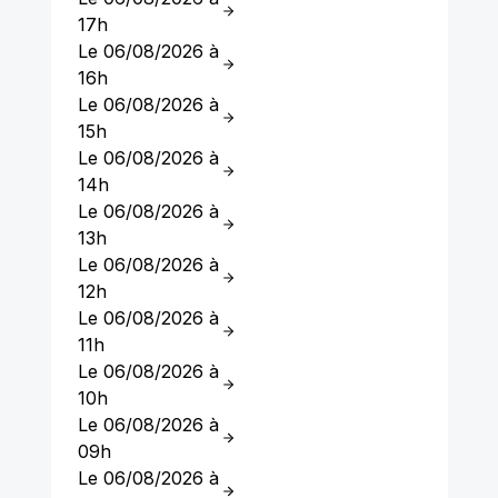
17h
Le 06/08/2026 à
16h
Le 06/08/2026 à
15h
Le 06/08/2026 à
14h
Le 06/08/2026 à
13h
Le 06/08/2026 à
12h
Le 06/08/2026 à
11h
Le 06/08/2026 à
10h
Le 06/08/2026 à
09h
Le 06/08/2026 à