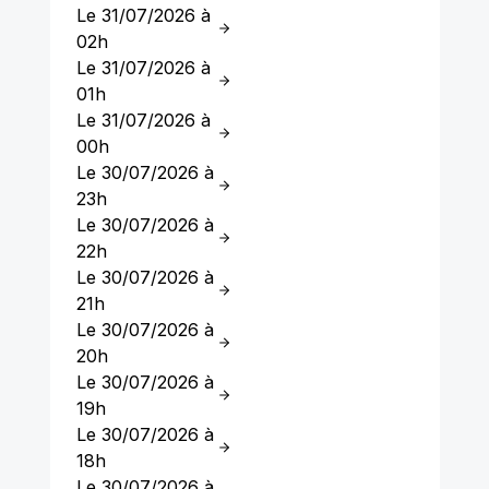
Le 31/07/2026 à
02h
Le 31/07/2026 à
01h
Le 31/07/2026 à
00h
Le 30/07/2026 à
23h
Le 30/07/2026 à
22h
Le 30/07/2026 à
21h
Le 30/07/2026 à
20h
Le 30/07/2026 à
19h
Le 30/07/2026 à
18h
Le 30/07/2026 à