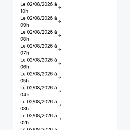
Le 02/08/2026 à
10h
Le 02/08/2026 à
09h
Le 02/08/2026 à
08h
Le 02/08/2026 à
07h
Le 02/08/2026 à
06h
Le 02/08/2026 à
05h
Le 02/08/2026 à
04h
Le 02/08/2026 à
03h
Le 02/08/2026 à
02h
Le 02/08/2026 à