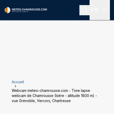
FR
Rechercher
Menu
Menu des
Accueil
Webcam meteo-chamrousse.com - Time lapse
webcam de Chamrousse (Isère - altitude 1800 m) -
vue Grenoble, Vercors, Chartreuse