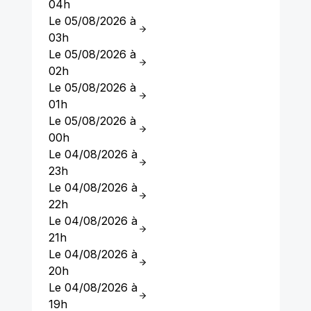
04h
Le 05/08/2026 à
03h
Le 05/08/2026 à
02h
Le 05/08/2026 à
01h
Le 05/08/2026 à
00h
Le 04/08/2026 à
23h
Le 04/08/2026 à
22h
Le 04/08/2026 à
21h
Le 04/08/2026 à
20h
Le 04/08/2026 à
19h