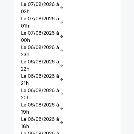
Le 07/08/2026 à
02h
Le 07/08/2026 à
01h
Le 07/08/2026 à
00h
Le 06/08/2026 à
23h
Le 06/08/2026 à
22h
Le 06/08/2026 à
21h
Le 06/08/2026 à
20h
Le 06/08/2026 à
19h
Le 06/08/2026 à
18h
Le 06/08/2026 à