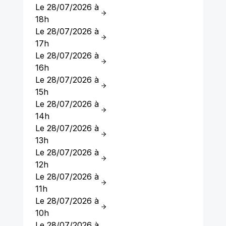
Le 28/07/2026 à
18h
Le 28/07/2026 à
17h
Le 28/07/2026 à
16h
Le 28/07/2026 à
15h
Le 28/07/2026 à
14h
Le 28/07/2026 à
13h
Le 28/07/2026 à
12h
Le 28/07/2026 à
11h
Le 28/07/2026 à
10h
Le 28/07/2026 à