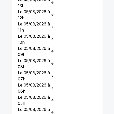
13h
Le 05/08/2026 à
12h
Le 05/08/2026 à
11h
Le 05/08/2026 à
10h
Le 05/08/2026 à
09h
Le 05/08/2026 à
08h
Le 05/08/2026 à
07h
Le 05/08/2026 à
06h
Le 05/08/2026 à
05h
Le 05/08/2026 à