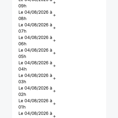
09h
Le 04/08/2026 à
08h
Le 04/08/2026 à
07h
Le 04/08/2026 à
06h
Le 04/08/2026 à
05h
Le 04/08/2026 à
04h
Le 04/08/2026 à
03h
Le 04/08/2026 à
02h
Le 04/08/2026 à
01h
Le 04/08/2026 à