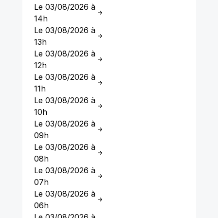
Le 03/08/2026 à
14h
Le 03/08/2026 à
13h
Le 03/08/2026 à
12h
Le 03/08/2026 à
11h
Le 03/08/2026 à
10h
Le 03/08/2026 à
09h
Le 03/08/2026 à
08h
Le 03/08/2026 à
07h
Le 03/08/2026 à
06h
Le 03/08/2026 à