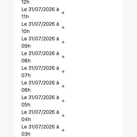
12h
Le 31/07/2026 à
11h
Le 31/07/2026 à
10h
Le 31/07/2026 à
09h
Le 31/07/2026 à
08h
Le 31/07/2026 à
07h
Le 31/07/2026 à
06h
Le 31/07/2026 à
05h
Le 31/07/2026 à
04h
Le 31/07/2026 à
03h