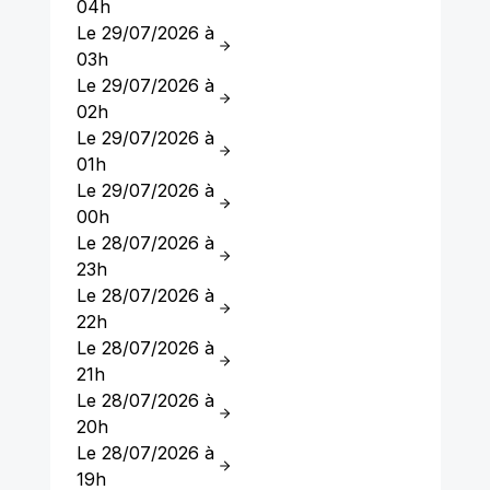
04h
Le 29/07/2026 à
03h
Le 29/07/2026 à
02h
Le 29/07/2026 à
01h
Le 29/07/2026 à
00h
Le 28/07/2026 à
23h
Le 28/07/2026 à
22h
Le 28/07/2026 à
21h
Le 28/07/2026 à
20h
Le 28/07/2026 à
19h