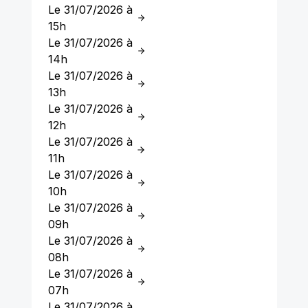
Le 31/07/2026 à
15h
Le 31/07/2026 à
14h
Le 31/07/2026 à
13h
Le 31/07/2026 à
12h
Le 31/07/2026 à
11h
Le 31/07/2026 à
10h
Le 31/07/2026 à
09h
Le 31/07/2026 à
08h
Le 31/07/2026 à
07h
Le 31/07/2026 à