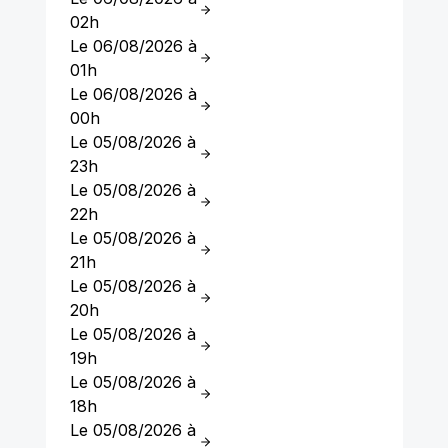
02h
Le 06/08/2026 à
01h
Le 06/08/2026 à
00h
Le 05/08/2026 à
23h
Le 05/08/2026 à
22h
Le 05/08/2026 à
21h
Le 05/08/2026 à
20h
Le 05/08/2026 à
19h
Le 05/08/2026 à
18h
Le 05/08/2026 à