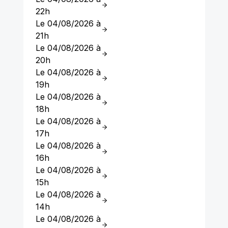
22h
Le 04/08/2026 à
21h
Le 04/08/2026 à
20h
Le 04/08/2026 à
19h
Le 04/08/2026 à
18h
Le 04/08/2026 à
17h
Le 04/08/2026 à
16h
Le 04/08/2026 à
15h
Le 04/08/2026 à
14h
Le 04/08/2026 à