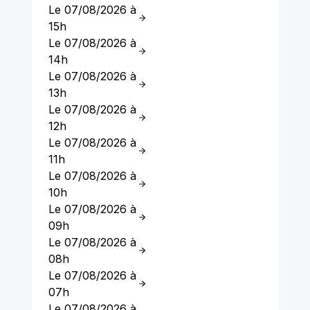
Le 07/08/2026 à
15h
Le 07/08/2026 à
14h
Le 07/08/2026 à
13h
Le 07/08/2026 à
12h
Le 07/08/2026 à
11h
Le 07/08/2026 à
10h
Le 07/08/2026 à
09h
Le 07/08/2026 à
08h
Le 07/08/2026 à
07h
Le 07/08/2026 à