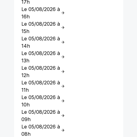
17h
Le 05/08/2026 à
16h
Le 05/08/2026 à
15h
Le 05/08/2026 à
14h
Le 05/08/2026 à
13h
Le 05/08/2026 à
12h
Le 05/08/2026 à
11h
Le 05/08/2026 à
10h
Le 05/08/2026 à
09h
Le 05/08/2026 à
08h