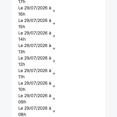
17h
Le 29/07/2026 à
16h
Le 29/07/2026 à
15h
Le 29/07/2026 à
14h
Le 29/07/2026 à
13h
Le 29/07/2026 à
12h
Le 29/07/2026 à
11h
Le 29/07/2026 à
10h
Le 29/07/2026 à
09h
Le 29/07/2026 à
08h