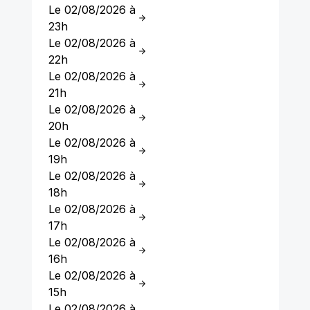
Le 02/08/2026 à
23h
Le 02/08/2026 à
22h
Le 02/08/2026 à
21h
Le 02/08/2026 à
20h
Le 02/08/2026 à
19h
Le 02/08/2026 à
18h
Le 02/08/2026 à
17h
Le 02/08/2026 à
16h
Le 02/08/2026 à
15h
Le 02/08/2026 à