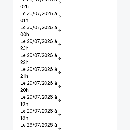
02h
Le 30/07/2026 à
01h
Le 30/07/2026 à
00h
Le 29/07/2026 à
23h
Le 29/07/2026 à
22h
Le 29/07/2026 à
21h
Le 29/07/2026 à
20h
Le 29/07/2026 à
19h
Le 29/07/2026 à
18h
Le 29/07/2026 à