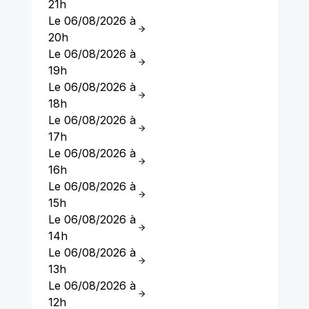
21h
Le 06/08/2026 à
20h
Le 06/08/2026 à
19h
Le 06/08/2026 à
18h
Le 06/08/2026 à
17h
Le 06/08/2026 à
16h
Le 06/08/2026 à
15h
Le 06/08/2026 à
14h
Le 06/08/2026 à
13h
Le 06/08/2026 à
12h