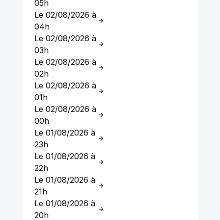
05h
Le 02/08/2026 à
04h
Le 02/08/2026 à
03h
Le 02/08/2026 à
02h
Le 02/08/2026 à
01h
Le 02/08/2026 à
00h
Le 01/08/2026 à
23h
Le 01/08/2026 à
22h
Le 01/08/2026 à
21h
Le 01/08/2026 à
20h