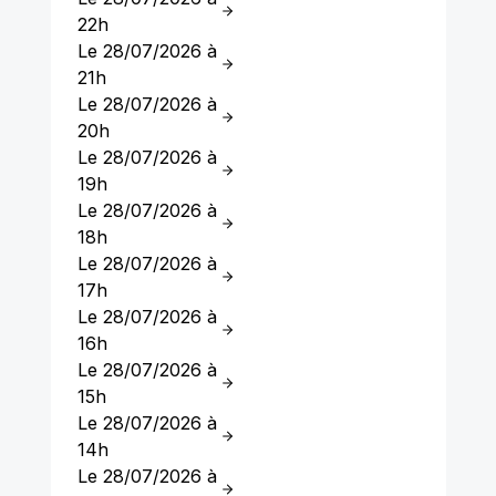
22h
Le 28/07/2026 à
21h
Le 28/07/2026 à
20h
Le 28/07/2026 à
19h
Le 28/07/2026 à
18h
Le 28/07/2026 à
17h
Le 28/07/2026 à
16h
Le 28/07/2026 à
15h
Le 28/07/2026 à
14h
Le 28/07/2026 à