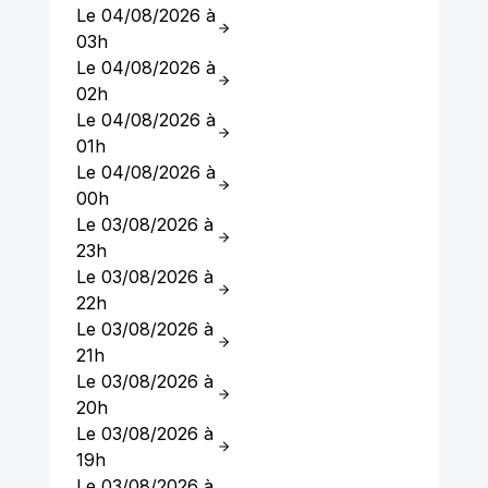
Le 04/08/2026 à
03h
Le 04/08/2026 à
02h
Le 04/08/2026 à
01h
Le 04/08/2026 à
00h
Le 03/08/2026 à
23h
Le 03/08/2026 à
22h
Le 03/08/2026 à
21h
Le 03/08/2026 à
20h
Le 03/08/2026 à
19h
Le 03/08/2026 à