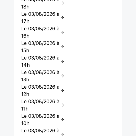
18h
Le 03/08/2026 à
17h
Le 03/08/2026 à
16h
Le 03/08/2026 à
15h
Le 03/08/2026 à
14h
Le 03/08/2026 à
13h
Le 03/08/2026 à
12h
Le 03/08/2026 à
11h
Le 03/08/2026 à
10h
Le 03/08/2026 à