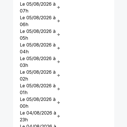
Le 05/08/2026 à
07h
Le 05/08/2026 à
06h
Le 05/08/2026 à
05h
Le 05/08/2026 à
04h
Le 05/08/2026 à
03h
Le 05/08/2026 à
02h
Le 05/08/2026 à
01h
Le 05/08/2026 à
00h
Le 04/08/2026 à
23h
Le 04/08/2026 à