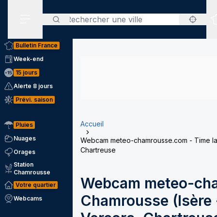
Rechercher
Menu secondaire
Bulletin France
Week-end
15 jours
Alerte 8 jours
Prévi. saison
Accueil
Pluies
Nuages
Webcam meteo-chamrousse.com - Time laps
Chartreuse
Orages
Station
Chamrousse
Webcam meteo-cha
Votre quartier
Chamrousse (Isère -
Webcams