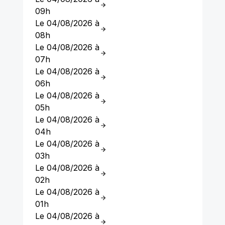
09h
Le 04/08/2026 à
08h
Le 04/08/2026 à
07h
Le 04/08/2026 à
06h
Le 04/08/2026 à
05h
Le 04/08/2026 à
04h
Le 04/08/2026 à
03h
Le 04/08/2026 à
02h
Le 04/08/2026 à
01h
Le 04/08/2026 à