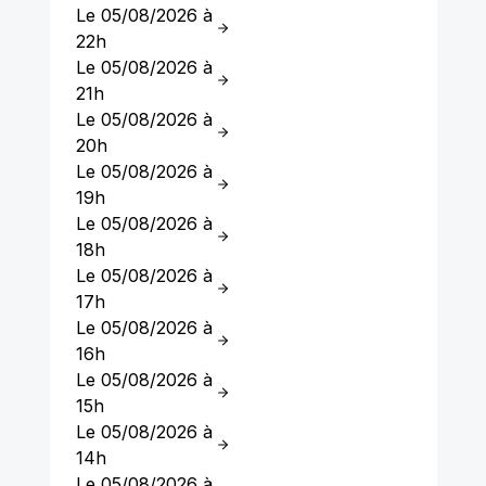
Le 05/08/2026 à
22h
Le 05/08/2026 à
21h
Le 05/08/2026 à
20h
Le 05/08/2026 à
19h
Le 05/08/2026 à
18h
Le 05/08/2026 à
17h
Le 05/08/2026 à
16h
Le 05/08/2026 à
15h
Le 05/08/2026 à
14h
Le 05/08/2026 à