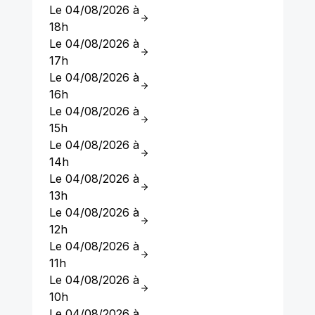
Le 04/08/2026 à
18h
Le 04/08/2026 à
17h
Le 04/08/2026 à
16h
Le 04/08/2026 à
15h
Le 04/08/2026 à
14h
Le 04/08/2026 à
13h
Le 04/08/2026 à
12h
Le 04/08/2026 à
11h
Le 04/08/2026 à
10h
Le 04/08/2026 à