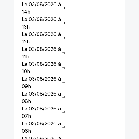
Le 03/08/2026 à
14h
Le 03/08/2026 à
13h
Le 03/08/2026 à
12h
Le 03/08/2026 à
11h
Le 03/08/2026 à
10h
Le 03/08/2026 à
09h
Le 03/08/2026 à
08h
Le 03/08/2026 à
07h
Le 03/08/2026 à
06h
Le 03/08/2026 à