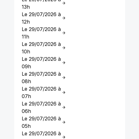
13h
Le 29/07/2026 à
12h
Le 29/07/2026 à
11h
Le 29/07/2026 à
10h
Le 29/07/2026 à
09h
Le 29/07/2026 à
08h
Le 29/07/2026 à
07h
Le 29/07/2026 à
06h
Le 29/07/2026 à
05h
Le 29/07/2026 à