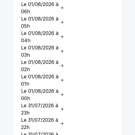
Le 01/08/2026 à
06h
Le 01/08/2026 à
05h
Le 01/08/2026 à
04h
Le 01/08/2026 à
03h
Le 01/08/2026 à
02h
Le 01/08/2026 à
01h
Le 01/08/2026 à
00h
Le 31/07/2026 à
23h
Le 31/07/2026 à
22h
Le 31/07/2026 à