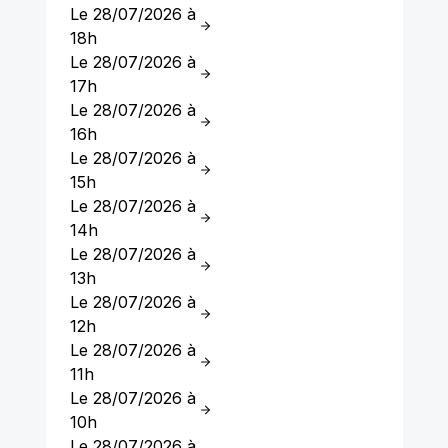
Le 28/07/2026 à
18h
Le 28/07/2026 à
17h
Le 28/07/2026 à
16h
Le 28/07/2026 à
15h
Le 28/07/2026 à
14h
Le 28/07/2026 à
13h
Le 28/07/2026 à
12h
Le 28/07/2026 à
11h
Le 28/07/2026 à
10h
Le 28/07/2026 à