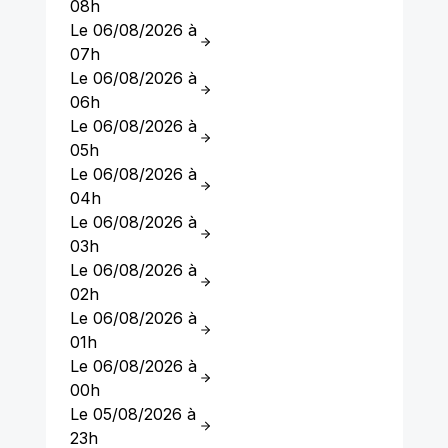
08h
Le 06/08/2026 à
07h
Le 06/08/2026 à
06h
Le 06/08/2026 à
05h
Le 06/08/2026 à
04h
Le 06/08/2026 à
03h
Le 06/08/2026 à
02h
Le 06/08/2026 à
01h
Le 06/08/2026 à
00h
Le 05/08/2026 à
23h