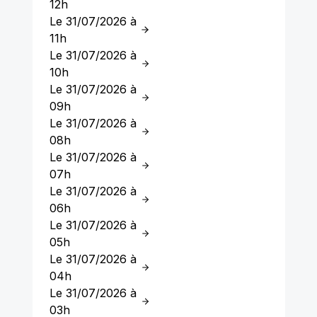
12h
Le 31/07/2026 à
11h
Le 31/07/2026 à
10h
Le 31/07/2026 à
09h
Le 31/07/2026 à
08h
Le 31/07/2026 à
07h
Le 31/07/2026 à
06h
Le 31/07/2026 à
05h
Le 31/07/2026 à
04h
Le 31/07/2026 à
03h