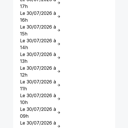
17h
Le 30/07/2026 à
16h
Le 30/07/2026 à
15h
Le 30/07/2026 à
14h
Le 30/07/2026 à
13h
Le 30/07/2026 à
12h
Le 30/07/2026 à
11h
Le 30/07/2026 à
10h
Le 30/07/2026 à
09h
Le 30/07/2026 à