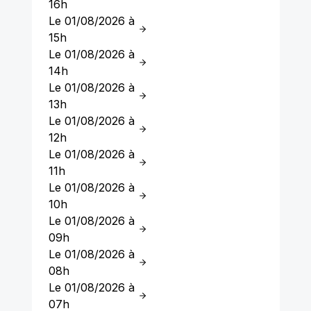
16h
Le 01/08/2026 à
15h
Le 01/08/2026 à
14h
Le 01/08/2026 à
13h
Le 01/08/2026 à
12h
Le 01/08/2026 à
11h
Le 01/08/2026 à
10h
Le 01/08/2026 à
09h
Le 01/08/2026 à
08h
Le 01/08/2026 à
07h