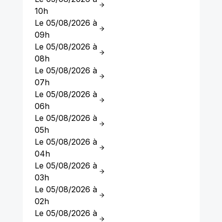
10h
Le 05/08/2026 à
09h
Le 05/08/2026 à
08h
Le 05/08/2026 à
07h
Le 05/08/2026 à
06h
Le 05/08/2026 à
05h
Le 05/08/2026 à
04h
Le 05/08/2026 à
03h
Le 05/08/2026 à
02h
Le 05/08/2026 à