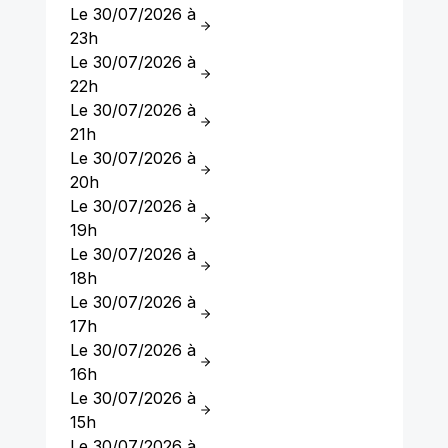
Le 30/07/2026 à
23h
Le 30/07/2026 à
22h
Le 30/07/2026 à
21h
Le 30/07/2026 à
20h
Le 30/07/2026 à
19h
Le 30/07/2026 à
18h
Le 30/07/2026 à
17h
Le 30/07/2026 à
16h
Le 30/07/2026 à
15h
Le 30/07/2026 à