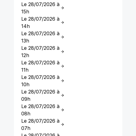
Le 28/07/2026 à
15h
Le 28/07/2026 à
14h
Le 28/07/2026 à
13h
Le 28/07/2026 à
12h
Le 28/07/2026 à
11h
Le 28/07/2026 à
10h
Le 28/07/2026 à
09h
Le 28/07/2026 à
08h
Le 28/07/2026 à
07h
Le 28/07/2026 à