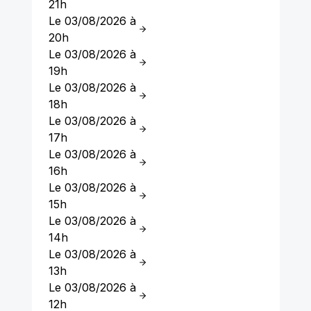
21h
Le 03/08/2026 à
20h
Le 03/08/2026 à
19h
Le 03/08/2026 à
18h
Le 03/08/2026 à
17h
Le 03/08/2026 à
16h
Le 03/08/2026 à
15h
Le 03/08/2026 à
14h
Le 03/08/2026 à
13h
Le 03/08/2026 à
12h