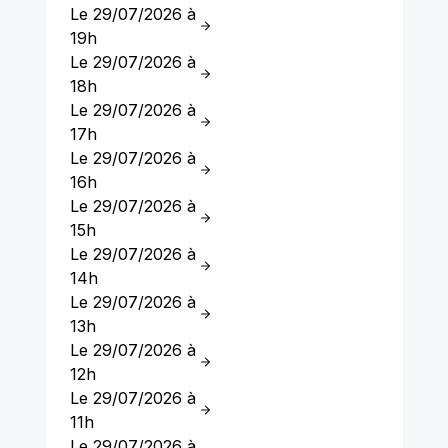
Le 29/07/2026 à
19h
Le 29/07/2026 à
18h
Le 29/07/2026 à
17h
Le 29/07/2026 à
16h
Le 29/07/2026 à
15h
Le 29/07/2026 à
14h
Le 29/07/2026 à
13h
Le 29/07/2026 à
12h
Le 29/07/2026 à
11h
Le 29/07/2026 à