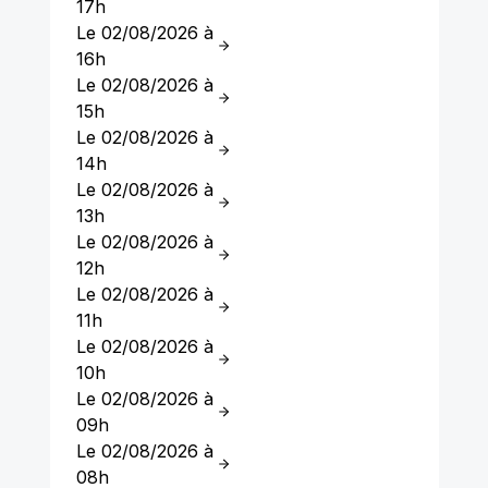
17h
Le 02/08/2026 à
16h
Le 02/08/2026 à
15h
Le 02/08/2026 à
14h
Le 02/08/2026 à
13h
Le 02/08/2026 à
12h
Le 02/08/2026 à
11h
Le 02/08/2026 à
10h
Le 02/08/2026 à
09h
Le 02/08/2026 à
08h