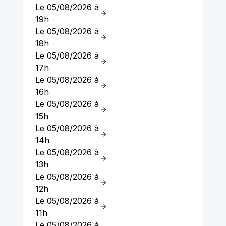
Le 05/08/2026 à
19h
Le 05/08/2026 à
18h
Le 05/08/2026 à
17h
Le 05/08/2026 à
16h
Le 05/08/2026 à
15h
Le 05/08/2026 à
14h
Le 05/08/2026 à
13h
Le 05/08/2026 à
12h
Le 05/08/2026 à
11h
Le 05/08/2026 à