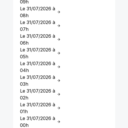
09h
Le 31/07/2026 à
08h
Le 31/07/2026 à
07h
Le 31/07/2026 à
06h
Le 31/07/2026 à
05h
Le 31/07/2026 à
04h
Le 31/07/2026 à
03h
Le 31/07/2026 à
02h
Le 31/07/2026 à
01h
Le 31/07/2026 à
00h