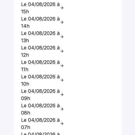
Le 04/08/2026 à
15h
Le 04/08/2026 à
14h
Le 04/08/2026 à
13h
Le 04/08/2026 à
12h
Le 04/08/2026 à
11h
Le 04/08/2026 à
10h
Le 04/08/2026 à
09h
Le 04/08/2026 à
08h
Le 04/08/2026 à
07h
Le 04/08/2026 à