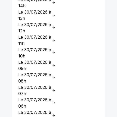
14h
Le 30/07/2026 à
13h
Le 30/07/2026 à
12h
Le 30/07/2026 à
11h
Le 30/07/2026 à
10h
Le 30/07/2026 à
09h
Le 30/07/2026 à
08h
Le 30/07/2026 à
07h
Le 30/07/2026 à
06h
Le 30/07/2026 à