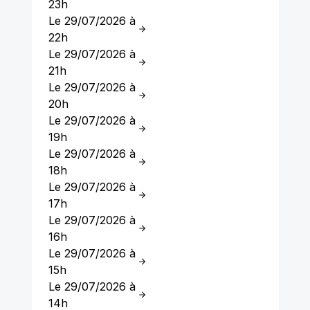
23h
Le 29/07/2026 à
22h
Le 29/07/2026 à
21h
Le 29/07/2026 à
20h
Le 29/07/2026 à
19h
Le 29/07/2026 à
18h
Le 29/07/2026 à
17h
Le 29/07/2026 à
16h
Le 29/07/2026 à
15h
Le 29/07/2026 à
14h