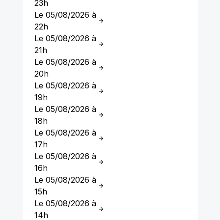
23h
Le 05/08/2026 à
22h
Le 05/08/2026 à
21h
Le 05/08/2026 à
20h
Le 05/08/2026 à
19h
Le 05/08/2026 à
18h
Le 05/08/2026 à
17h
Le 05/08/2026 à
16h
Le 05/08/2026 à
15h
Le 05/08/2026 à
14h