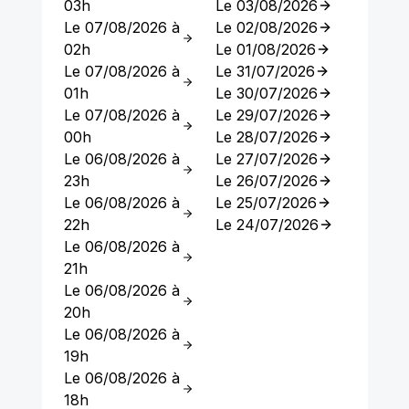
03h
Le 03/08/2026
Le 07/08/2026 à
Le 02/08/2026
02h
Le 01/08/2026
Le 07/08/2026 à
Le 31/07/2026
01h
Le 30/07/2026
Le 07/08/2026 à
Le 29/07/2026
00h
Le 28/07/2026
Le 06/08/2026 à
Le 27/07/2026
23h
Le 26/07/2026
Le 06/08/2026 à
Le 25/07/2026
22h
Le 24/07/2026
Le 06/08/2026 à
21h
Le 06/08/2026 à
20h
Le 06/08/2026 à
19h
Le 06/08/2026 à
18h