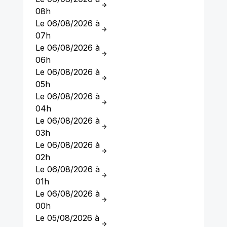
08h
Le 06/08/2026 à
07h
Le 06/08/2026 à
06h
Le 06/08/2026 à
05h
Le 06/08/2026 à
04h
Le 06/08/2026 à
03h
Le 06/08/2026 à
02h
Le 06/08/2026 à
01h
Le 06/08/2026 à
00h
Le 05/08/2026 à