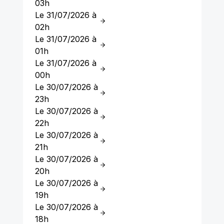
03h
Le 31/07/2026 à
02h
Le 31/07/2026 à
01h
Le 31/07/2026 à
00h
Le 30/07/2026 à
23h
Le 30/07/2026 à
22h
Le 30/07/2026 à
21h
Le 30/07/2026 à
20h
Le 30/07/2026 à
19h
Le 30/07/2026 à
18h