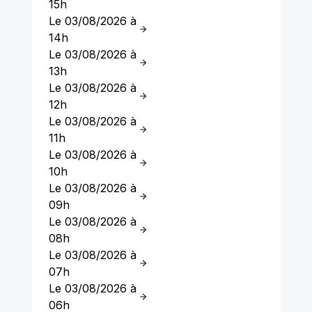
15h
Le 03/08/2026 à
14h
Le 03/08/2026 à
13h
Le 03/08/2026 à
12h
Le 03/08/2026 à
11h
Le 03/08/2026 à
10h
Le 03/08/2026 à
09h
Le 03/08/2026 à
08h
Le 03/08/2026 à
07h
Le 03/08/2026 à
06h