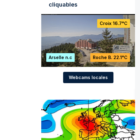
cliquables
Croix
16.7°C
Arselle
n.c
Roche B.
22.1°C
Webcams locales