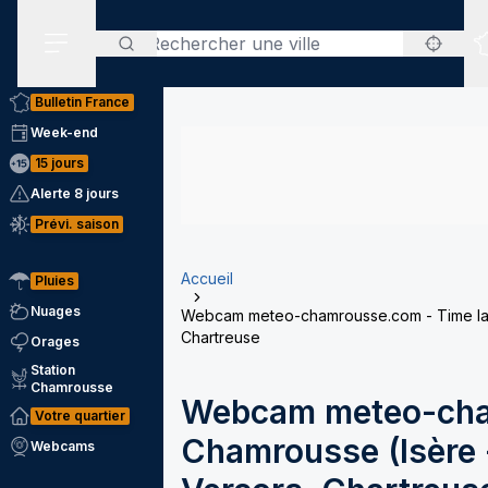
Rechercher
Menu secondaire
Bulletin France
Week-end
15 jours
Alerte 8 jours
Prévi. saison
Accueil
Pluies
Nuages
Webcam meteo-chamrousse.com - Time laps
Chartreuse
Orages
Station
Chamrousse
Webcam meteo-cha
Votre quartier
Chamrousse (Isère -
Webcams