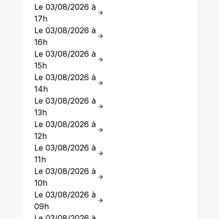
Le 03/08/2026 à
17h
Le 03/08/2026 à
16h
Le 03/08/2026 à
15h
Le 03/08/2026 à
14h
Le 03/08/2026 à
13h
Le 03/08/2026 à
12h
Le 03/08/2026 à
11h
Le 03/08/2026 à
10h
Le 03/08/2026 à
09h
Le 03/08/2026 à