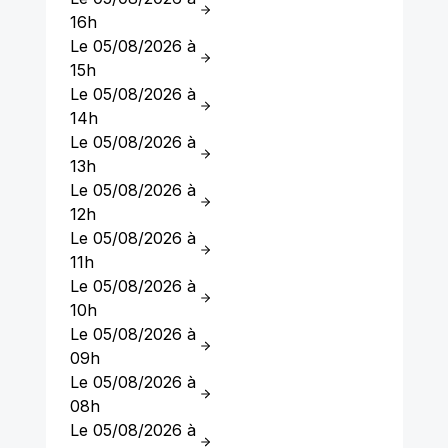
16h
Le 05/08/2026 à
15h
Le 05/08/2026 à
14h
Le 05/08/2026 à
13h
Le 05/08/2026 à
12h
Le 05/08/2026 à
11h
Le 05/08/2026 à
10h
Le 05/08/2026 à
09h
Le 05/08/2026 à
08h
Le 05/08/2026 à