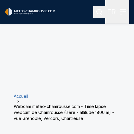
FR
Rechercher
Menu
Menu des
Accueil
Webcam meteo-chamrousse.com - Time lapse
webcam de Chamrousse (Isère - altitude 1800 m) -
vue Grenoble, Vercors, Chartreuse