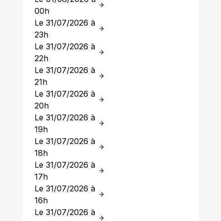
00h
Le 31/07/2026 à
23h
Le 31/07/2026 à
22h
Le 31/07/2026 à
21h
Le 31/07/2026 à
20h
Le 31/07/2026 à
19h
Le 31/07/2026 à
18h
Le 31/07/2026 à
17h
Le 31/07/2026 à
16h
Le 31/07/2026 à