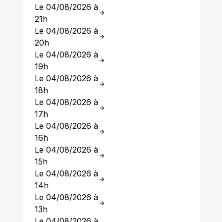
Le 04/08/2026 à
21h
Le 04/08/2026 à
20h
Le 04/08/2026 à
19h
Le 04/08/2026 à
18h
Le 04/08/2026 à
17h
Le 04/08/2026 à
16h
Le 04/08/2026 à
15h
Le 04/08/2026 à
14h
Le 04/08/2026 à
13h
Le 04/08/2026 à