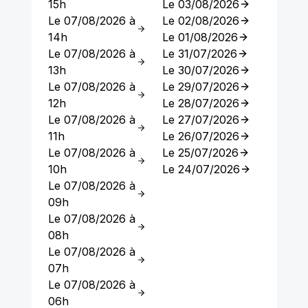
15h
Le 03/08/2026
Le 07/08/2026 à
Le 02/08/2026
14h
Le 01/08/2026
Le 07/08/2026 à
Le 31/07/2026
13h
Le 30/07/2026
Le 07/08/2026 à
Le 29/07/2026
12h
Le 28/07/2026
Le 07/08/2026 à
Le 27/07/2026
11h
Le 26/07/2026
Le 07/08/2026 à
Le 25/07/2026
10h
Le 24/07/2026
Le 07/08/2026 à
09h
Le 07/08/2026 à
08h
Le 07/08/2026 à
07h
Le 07/08/2026 à
06h