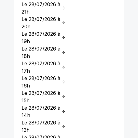
Le 28/07/2026 à
21h
Le 28/07/2026 à
20h
Le 28/07/2026 à
19h
Le 28/07/2026 à
18h
Le 28/07/2026 à
17h
Le 28/07/2026 à
16h
Le 28/07/2026 à
15h
Le 28/07/2026 à
14h
Le 28/07/2026 à
13h
Le 28/07/2026 à