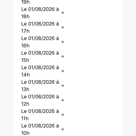
19h
Le 01/08/2026 à
18h
Le 01/08/2026 à
17h
Le 01/08/2026 à
16h
Le 01/08/2026 à
15h
Le 01/08/2026 à
14h
Le 01/08/2026 à
13h
Le 01/08/2026 à
12h
Le 01/08/2026 à
11h
Le 01/08/2026 à
10h