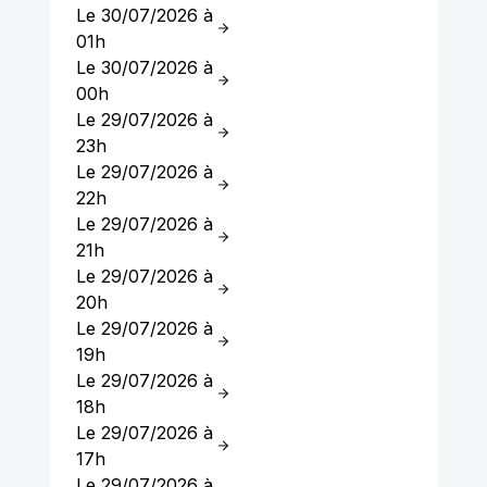
Le 30/07/2026 à
01h
Le 30/07/2026 à
00h
Le 29/07/2026 à
23h
Le 29/07/2026 à
22h
Le 29/07/2026 à
21h
Le 29/07/2026 à
20h
Le 29/07/2026 à
19h
Le 29/07/2026 à
18h
Le 29/07/2026 à
17h
Le 29/07/2026 à