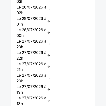
03h
Le 28/07/2026 à
02h
Le 28/07/2026 à
01h
Le 28/07/2026 à
00h
Le 27/07/2026 à
23h
Le 27/07/2026 à
22h
Le 27/07/2026 à
21h
Le 27/07/2026 à
20h
Le 27/07/2026 à
19h
Le 27/07/2026 à
18h