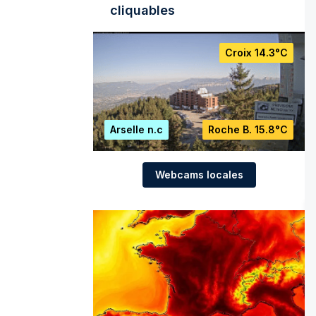
cliquables
Croix
14.3°C
Arselle
n.c
Roche B.
15.8°C
Webcams locales