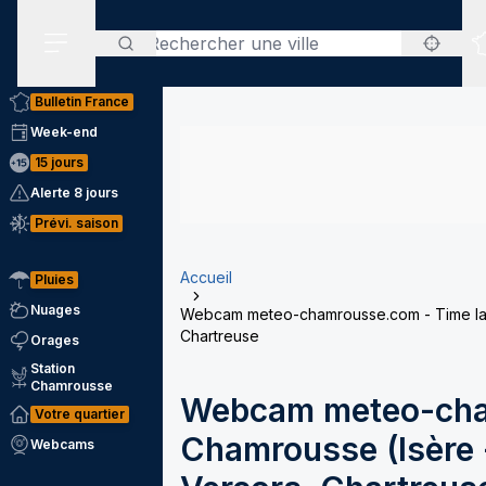
Rechercher
Menu secondaire
Bulletin France
Week-end
15 jours
Alerte 8 jours
Prévi. saison
Accueil
Pluies
Nuages
Webcam meteo-chamrousse.com - Time laps
Chartreuse
Orages
Station
Chamrousse
Webcam meteo-cha
Votre quartier
Chamrousse (Isère -
Webcams