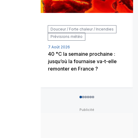
Douceur / Forte chaleur / Incendies
Prévisions météo
7 Août 2026
40 °C la semaine prochaine :
jusqu’où la fournaise va-t-elle
remonter en France ?
0
1
2
3
4
5