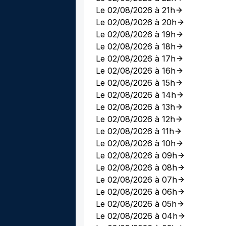
Le 02/08/2026 à 21h
Le 02/08/2026 à 20h
Le 02/08/2026 à 19h
Le 02/08/2026 à 18h
Le 02/08/2026 à 17h
Le 02/08/2026 à 16h
Le 02/08/2026 à 15h
Le 02/08/2026 à 14h
Le 02/08/2026 à 13h
Le 02/08/2026 à 12h
Le 02/08/2026 à 11h
Le 02/08/2026 à 10h
Le 02/08/2026 à 09h
Le 02/08/2026 à 08h
Le 02/08/2026 à 07h
Le 02/08/2026 à 06h
Le 02/08/2026 à 05h
Le 02/08/2026 à 04h