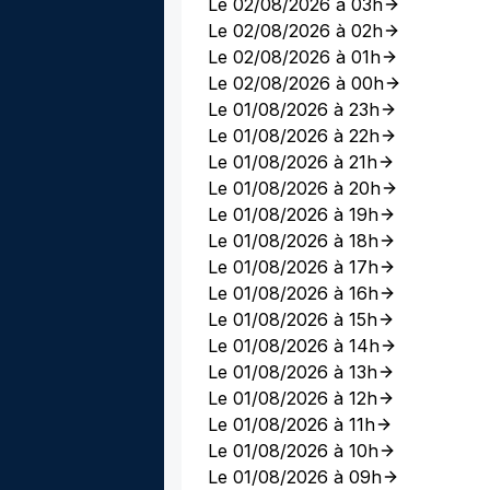
Le 02/08/2026 à 03h
Le 02/08/2026 à 02h
Le 02/08/2026 à 01h
Le 02/08/2026 à 00h
Le 01/08/2026 à 23h
Le 01/08/2026 à 22h
Le 01/08/2026 à 21h
Le 01/08/2026 à 20h
Le 01/08/2026 à 19h
Le 01/08/2026 à 18h
Le 01/08/2026 à 17h
Le 01/08/2026 à 16h
Le 01/08/2026 à 15h
Le 01/08/2026 à 14h
Le 01/08/2026 à 13h
Le 01/08/2026 à 12h
Le 01/08/2026 à 11h
Le 01/08/2026 à 10h
Le 01/08/2026 à 09h