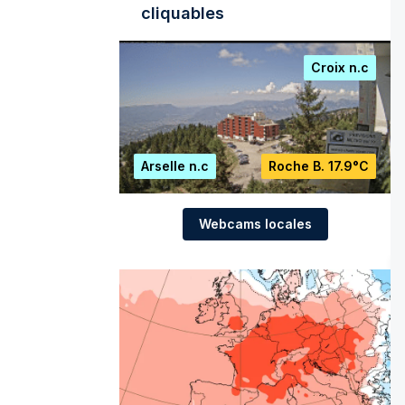
cliquables
Croix
n.c
Arselle
n.c
Roche B.
17.9°C
Webcams locales