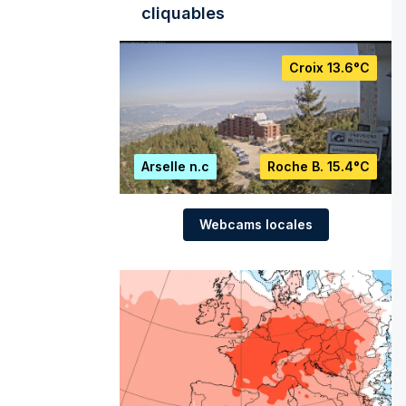
cliquables
Croix
13.6°C
Arselle
n.c
Roche B.
15.4°C
Webcams locales