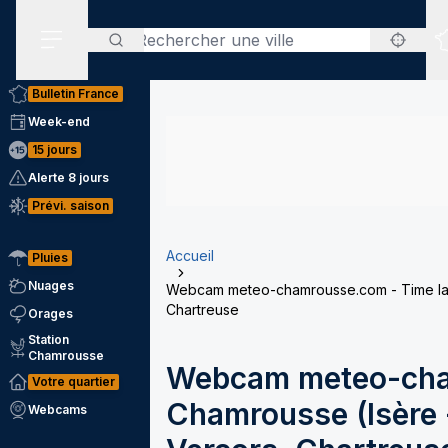
Rechercher
Menu secondaire
Bulletin France
Week-end
15 jours
Alerte 8 jours
Prévi. saison
Accueil
Pluies
Nuages
Webcam meteo-chamrousse.com - Time laps
Chartreuse
Orages
Station
Chamrousse
Webcam meteo-cha
Votre quartier
Chamrousse (Isère -
Webcams