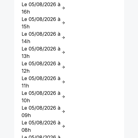
Le 05/08/2026 à
16h
Le 05/08/2026 à
15h
Le 05/08/2026 à
14h
Le 05/08/2026 à
13h
Le 05/08/2026 à
12h
Le 05/08/2026 à
11h
Le 05/08/2026 à
10h
Le 05/08/2026 à
09h
Le 05/08/2026 à
08h
Le 05/08/2026 à