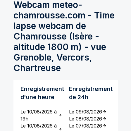
Webcam meteo-
chamrousse.com - Time
lapse webcam de
Chamrousse (Isère -
altitude 1800 m) - vue
Grenoble, Vercors,
Chartreuse
Enregistrement
Enregistrement
d'une heure
de 24h
Le 10/08/2026 à
Le 09/08/2026
19h
Le 08/08/2026
Le 10/08/2026 à
Le 07/08/2026