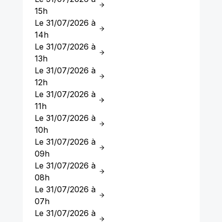
15h
Le 31/07/2026 à
14h
Le 31/07/2026 à
13h
Le 31/07/2026 à
12h
Le 31/07/2026 à
11h
Le 31/07/2026 à
10h
Le 31/07/2026 à
09h
Le 31/07/2026 à
08h
Le 31/07/2026 à
07h
Le 31/07/2026 à