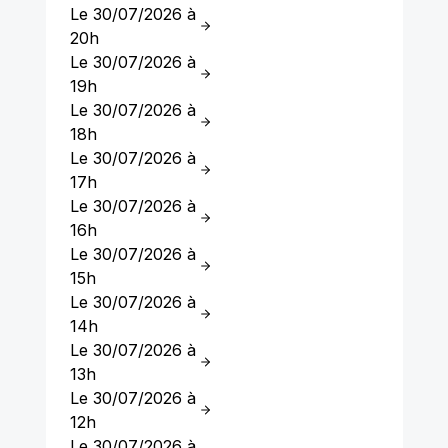
Le 30/07/2026 à
20h
Le 30/07/2026 à
19h
Le 30/07/2026 à
18h
Le 30/07/2026 à
17h
Le 30/07/2026 à
16h
Le 30/07/2026 à
15h
Le 30/07/2026 à
14h
Le 30/07/2026 à
13h
Le 30/07/2026 à
12h
Le 30/07/2026 à