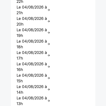
22h
Le 04/08/2026 à
21h
Le 04/08/2026 à
20h
Le 04/08/2026 à
19h
Le 04/08/2026 à
18h
Le 04/08/2026 à
17h
Le 04/08/2026 à
16h
Le 04/08/2026 à
15h
Le 04/08/2026 à
14h
Le 04/08/2026 à
13h