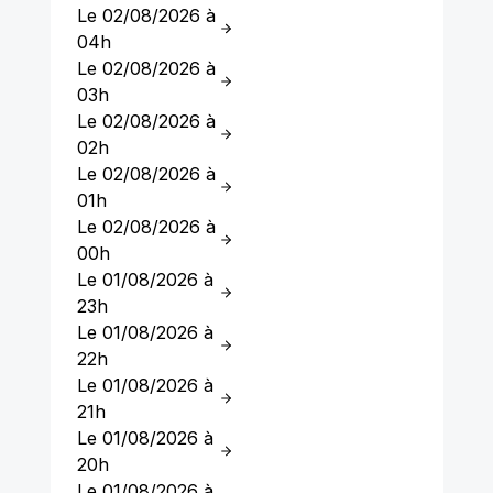
Le 02/08/2026 à
04h
Le 02/08/2026 à
03h
Le 02/08/2026 à
02h
Le 02/08/2026 à
01h
Le 02/08/2026 à
00h
Le 01/08/2026 à
23h
Le 01/08/2026 à
22h
Le 01/08/2026 à
21h
Le 01/08/2026 à
20h
Le 01/08/2026 à