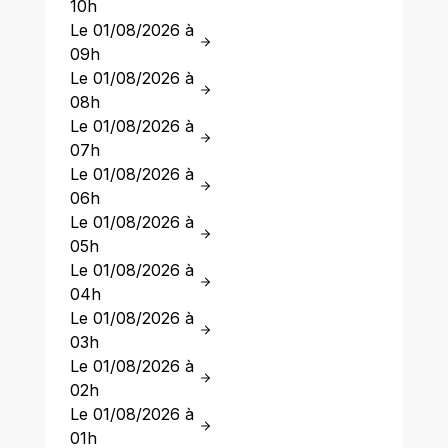
10h
Le 01/08/2026 à
09h
Le 01/08/2026 à
08h
Le 01/08/2026 à
07h
Le 01/08/2026 à
06h
Le 01/08/2026 à
05h
Le 01/08/2026 à
04h
Le 01/08/2026 à
03h
Le 01/08/2026 à
02h
Le 01/08/2026 à
01h