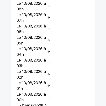
Le 10/08/2026 à
08h
Le 10/08/2026 à
07h
Le 10/08/2026 à
06h
Le 10/08/2026 à
05h
Le 10/08/2026 à
04h
Le 10/08/2026 à
03h
Le 10/08/2026 à
02h
Le 10/08/2026 à
01h
Le 10/08/2026 à
00h
Le 09/08/2026 à