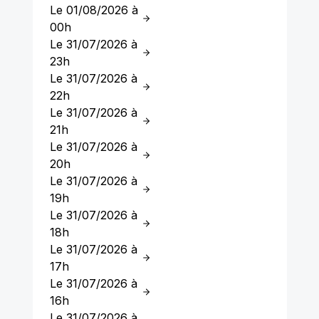
Le 01/08/2026 à
00h
Le 31/07/2026 à
23h
Le 31/07/2026 à
22h
Le 31/07/2026 à
21h
Le 31/07/2026 à
20h
Le 31/07/2026 à
19h
Le 31/07/2026 à
18h
Le 31/07/2026 à
17h
Le 31/07/2026 à
16h
Le 31/07/2026 à