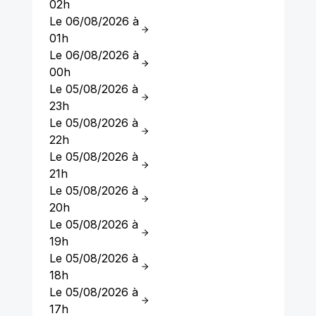
02h
Le 06/08/2026 à
01h
Le 06/08/2026 à
00h
Le 05/08/2026 à
23h
Le 05/08/2026 à
22h
Le 05/08/2026 à
21h
Le 05/08/2026 à
20h
Le 05/08/2026 à
19h
Le 05/08/2026 à
18h
Le 05/08/2026 à
17h