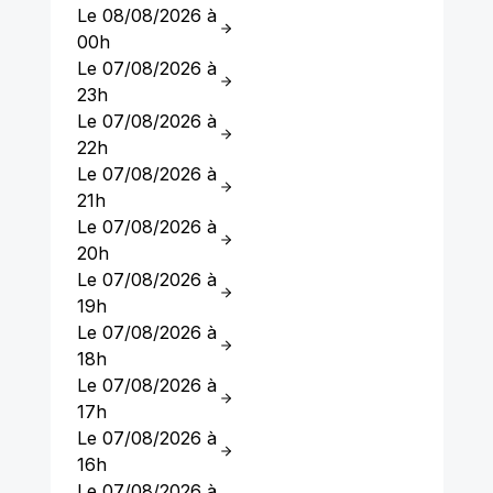
Le 08/08/2026 à
00h
Le 07/08/2026 à
23h
Le 07/08/2026 à
22h
Le 07/08/2026 à
21h
Le 07/08/2026 à
20h
Le 07/08/2026 à
19h
Le 07/08/2026 à
18h
Le 07/08/2026 à
17h
Le 07/08/2026 à
16h
Le 07/08/2026 à