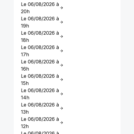
Le 06/08/2026 à
20h
Le 06/08/2026 à
19h
Le 06/08/2026 à
18h
Le 06/08/2026 à
17h
Le 06/08/2026 à
16h
Le 06/08/2026 à
15h
Le 06/08/2026 à
14h
Le 06/08/2026 à
13h
Le 06/08/2026 à
12h
Le 06/08/2026 à