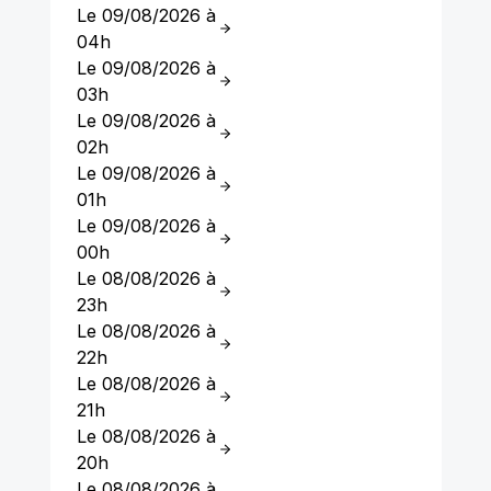
Le 09/08/2026 à
04h
Le 09/08/2026 à
03h
Le 09/08/2026 à
02h
Le 09/08/2026 à
01h
Le 09/08/2026 à
00h
Le 08/08/2026 à
23h
Le 08/08/2026 à
22h
Le 08/08/2026 à
21h
Le 08/08/2026 à
20h
Le 08/08/2026 à