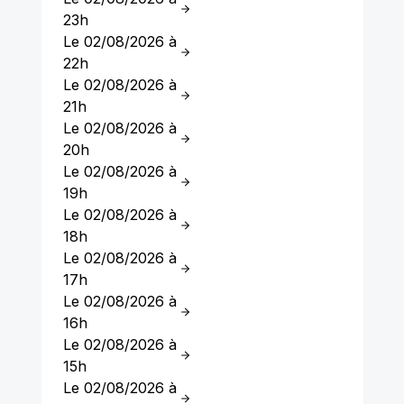
23h
Le 02/08/2026 à
22h
Le 02/08/2026 à
21h
Le 02/08/2026 à
20h
Le 02/08/2026 à
19h
Le 02/08/2026 à
18h
Le 02/08/2026 à
17h
Le 02/08/2026 à
16h
Le 02/08/2026 à
15h
Le 02/08/2026 à