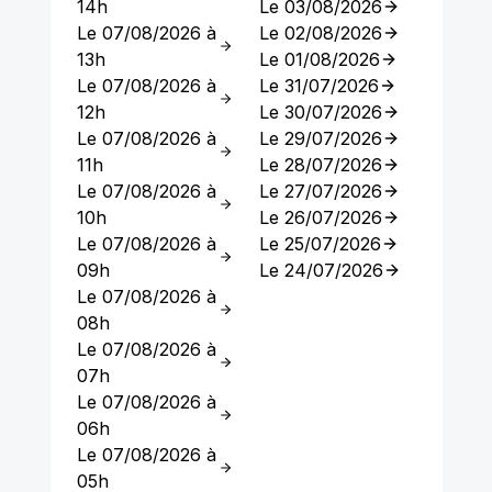
14h
Le 03/08/2026
Le 07/08/2026 à
Le 02/08/2026
13h
Le 01/08/2026
Le 07/08/2026 à
Le 31/07/2026
12h
Le 30/07/2026
Le 07/08/2026 à
Le 29/07/2026
11h
Le 28/07/2026
Le 07/08/2026 à
Le 27/07/2026
10h
Le 26/07/2026
Le 07/08/2026 à
Le 25/07/2026
09h
Le 24/07/2026
Le 07/08/2026 à
08h
Le 07/08/2026 à
07h
Le 07/08/2026 à
06h
Le 07/08/2026 à
05h