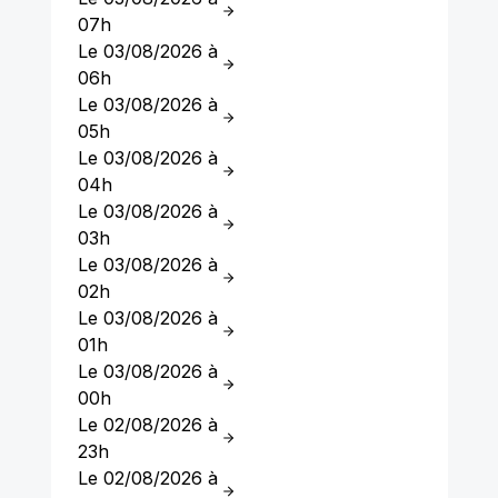
07h
Le 03/08/2026 à
06h
Le 03/08/2026 à
05h
Le 03/08/2026 à
04h
Le 03/08/2026 à
03h
Le 03/08/2026 à
02h
Le 03/08/2026 à
01h
Le 03/08/2026 à
00h
Le 02/08/2026 à
23h
Le 02/08/2026 à