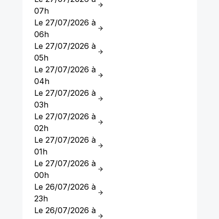
07h
Le 27/07/2026 à
06h
Le 27/07/2026 à
05h
Le 27/07/2026 à
04h
Le 27/07/2026 à
03h
Le 27/07/2026 à
02h
Le 27/07/2026 à
01h
Le 27/07/2026 à
00h
Le 26/07/2026 à
23h
Le 26/07/2026 à