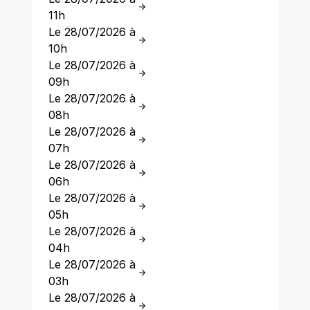
11h
Le 28/07/2026 à
10h
Le 28/07/2026 à
09h
Le 28/07/2026 à
08h
Le 28/07/2026 à
07h
Le 28/07/2026 à
06h
Le 28/07/2026 à
05h
Le 28/07/2026 à
04h
Le 28/07/2026 à
03h
Le 28/07/2026 à