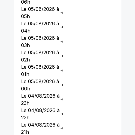
06h
Le 05/08/2026 à
05h
Le 05/08/2026 à
04h
Le 05/08/2026 à
03h
Le 05/08/2026 à
02h
Le 05/08/2026 à
01h
Le 05/08/2026 à
00h
Le 04/08/2026 à
23h
Le 04/08/2026 à
22h
Le 04/08/2026 à
21h