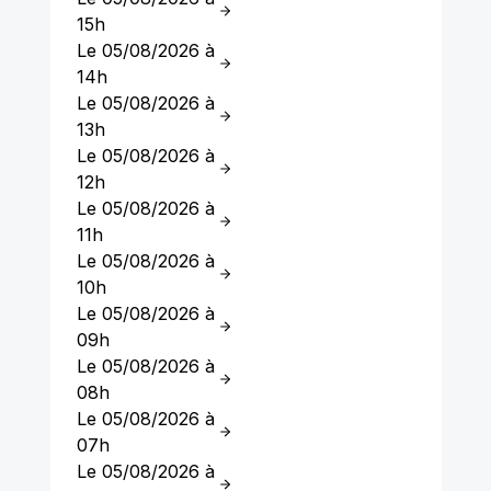
15h
Le 05/08/2026 à
14h
Le 05/08/2026 à
13h
Le 05/08/2026 à
12h
Le 05/08/2026 à
11h
Le 05/08/2026 à
10h
Le 05/08/2026 à
09h
Le 05/08/2026 à
08h
Le 05/08/2026 à
07h
Le 05/08/2026 à