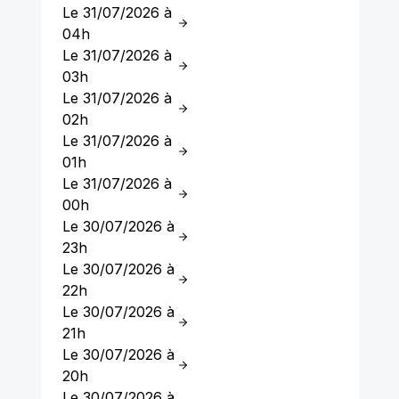
Le 31/07/2026 à
04h
Le 31/07/2026 à
03h
Le 31/07/2026 à
02h
Le 31/07/2026 à
01h
Le 31/07/2026 à
00h
Le 30/07/2026 à
23h
Le 30/07/2026 à
22h
Le 30/07/2026 à
21h
Le 30/07/2026 à
20h
Le 30/07/2026 à