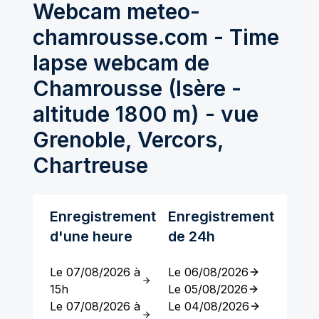
Webcam meteo-
chamrousse.com - Time
lapse webcam de
Chamrousse (Isère -
altitude 1800 m) - vue
Grenoble, Vercors,
Chartreuse
Enregistrement
Enregistrement
d'une heure
de 24h
Le 07/08/2026 à
Le 06/08/2026
15h
Le 05/08/2026
Le 07/08/2026 à
Le 04/08/2026