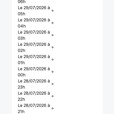
06h
Le 29/07/2026 à
05h
Le 29/07/2026 à
04h
Le 29/07/2026 à
03h
Le 29/07/2026 à
02h
Le 29/07/2026 à
01h
Le 29/07/2026 à
00h
Le 28/07/2026 à
23h
Le 28/07/2026 à
22h
Le 28/07/2026 à
21h