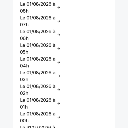
Le 01/08/2026 à
08h
Le 01/08/2026 à
07h
Le 01/08/2026 à
06h
Le 01/08/2026 à
05h
Le 01/08/2026 à
04h
Le 01/08/2026 à
03h
Le 01/08/2026 à
02h
Le 01/08/2026 à
01h
Le 01/08/2026 à
00h
Le 31/07/2026 à