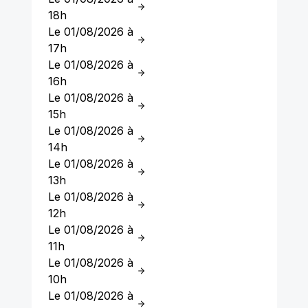
18h
Le 01/08/2026 à
17h
Le 01/08/2026 à
16h
Le 01/08/2026 à
15h
Le 01/08/2026 à
14h
Le 01/08/2026 à
13h
Le 01/08/2026 à
12h
Le 01/08/2026 à
11h
Le 01/08/2026 à
10h
Le 01/08/2026 à