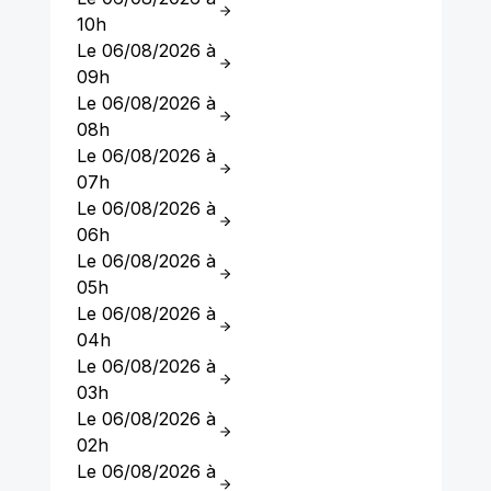
10h
Le 06/08/2026 à
09h
Le 06/08/2026 à
08h
Le 06/08/2026 à
07h
Le 06/08/2026 à
06h
Le 06/08/2026 à
05h
Le 06/08/2026 à
04h
Le 06/08/2026 à
03h
Le 06/08/2026 à
02h
Le 06/08/2026 à