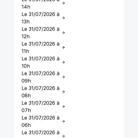
14h
Le 31/07/2026 à
13h
Le 31/07/2026 à
12h
Le 31/07/2026 à
11h
Le 31/07/2026 à
10h
Le 31/07/2026 à
09h
Le 31/07/2026 à
08h
Le 31/07/2026 à
07h
Le 31/07/2026 à
06h
Le 31/07/2026 à