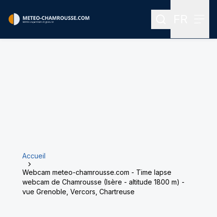
FR
Rechercher
Menu
Menu des
Accueil
Webcam meteo-chamrousse.com - Time lapse
webcam de Chamrousse (Isère - altitude 1800 m) -
vue Grenoble, Vercors, Chartreuse