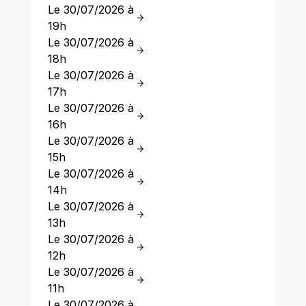
Le 30/07/2026 à
19h
Le 30/07/2026 à
18h
Le 30/07/2026 à
17h
Le 30/07/2026 à
16h
Le 30/07/2026 à
15h
Le 30/07/2026 à
14h
Le 30/07/2026 à
13h
Le 30/07/2026 à
12h
Le 30/07/2026 à
11h
Le 30/07/2026 à