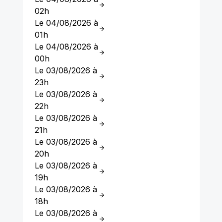
02h
Le 04/08/2026 à
01h
Le 04/08/2026 à
00h
Le 03/08/2026 à
23h
Le 03/08/2026 à
22h
Le 03/08/2026 à
21h
Le 03/08/2026 à
20h
Le 03/08/2026 à
19h
Le 03/08/2026 à
18h
Le 03/08/2026 à