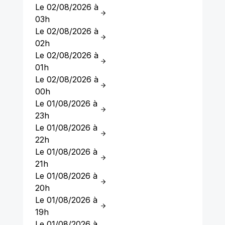
Le 02/08/2026 à
03h
Le 02/08/2026 à
02h
Le 02/08/2026 à
01h
Le 02/08/2026 à
00h
Le 01/08/2026 à
23h
Le 01/08/2026 à
22h
Le 01/08/2026 à
21h
Le 01/08/2026 à
20h
Le 01/08/2026 à
19h
Le 01/08/2026 à