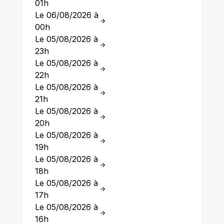
01h
Le 06/08/2026 à
00h
Le 05/08/2026 à
23h
Le 05/08/2026 à
22h
Le 05/08/2026 à
21h
Le 05/08/2026 à
20h
Le 05/08/2026 à
19h
Le 05/08/2026 à
18h
Le 05/08/2026 à
17h
Le 05/08/2026 à
16h