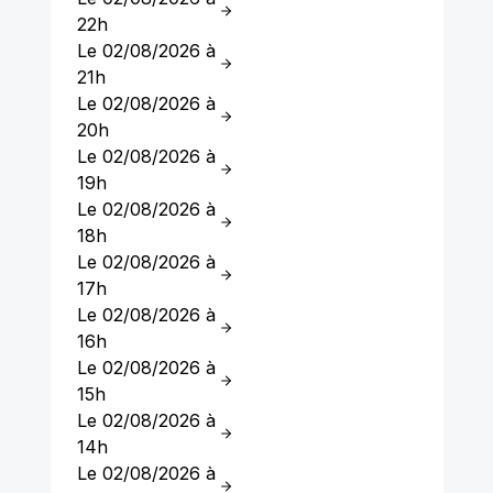
22h
Le 02/08/2026 à
21h
Le 02/08/2026 à
20h
Le 02/08/2026 à
19h
Le 02/08/2026 à
18h
Le 02/08/2026 à
17h
Le 02/08/2026 à
16h
Le 02/08/2026 à
15h
Le 02/08/2026 à
14h
Le 02/08/2026 à