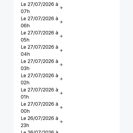
Le 27/07/2026 à
07h
Le 27/07/2026 à
06h
Le 27/07/2026 à
05h
Le 27/07/2026 à
04h
Le 27/07/2026 à
03h
Le 27/07/2026 à
02h
Le 27/07/2026 à
01h
Le 27/07/2026 à
00h
Le 26/07/2026 à
23h
Le 26/07/2026 à