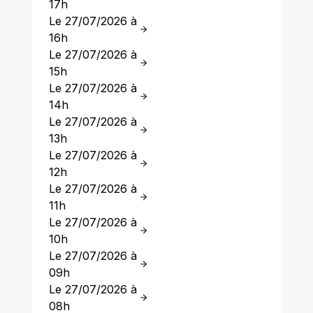
17h
Le 27/07/2026 à
16h
Le 27/07/2026 à
15h
Le 27/07/2026 à
14h
Le 27/07/2026 à
13h
Le 27/07/2026 à
12h
Le 27/07/2026 à
11h
Le 27/07/2026 à
10h
Le 27/07/2026 à
09h
Le 27/07/2026 à
08h