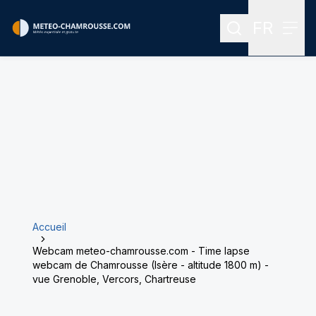
FR
Rechercher
Menu
Menu des
Accueil
Webcam meteo-chamrousse.com - Time lapse
webcam de Chamrousse (Isère - altitude 1800 m) -
vue Grenoble, Vercors, Chartreuse