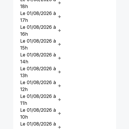
18h
Le 01/08/2026 à
17h
Le 01/08/2026 à
16h
Le 01/08/2026 à
15h
Le 01/08/2026 à
14h
Le 01/08/2026 à
13h
Le 01/08/2026 à
12h
Le 01/08/2026 à
11h
Le 01/08/2026 à
10h
Le 01/08/2026 à