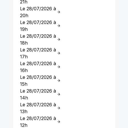
21h
Le 28/07/2026 à
20h
Le 28/07/2026 à
19h
Le 28/07/2026 à
18h
Le 28/07/2026 à
17h
Le 28/07/2026 à
16h
Le 28/07/2026 à
15h
Le 28/07/2026 à
14h
Le 28/07/2026 à
13h
Le 28/07/2026 à
12h