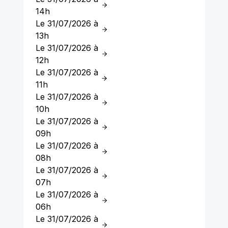
14h
Le 31/07/2026 à
13h
Le 31/07/2026 à
12h
Le 31/07/2026 à
11h
Le 31/07/2026 à
10h
Le 31/07/2026 à
09h
Le 31/07/2026 à
08h
Le 31/07/2026 à
07h
Le 31/07/2026 à
06h
Le 31/07/2026 à