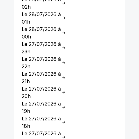
02h
Le 28/07/2026 à
01h
Le 28/07/2026 à
00h
Le 27/07/2026 à
23h
Le 27/07/2026 à
22h
Le 27/07/2026 à
21h
Le 27/07/2026 à
20h
Le 27/07/2026 à
19h
Le 27/07/2026 à
18h
Le 27/07/2026 à