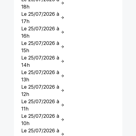
18h
Le 25/07/2026 à
17h
Le 25/07/2026 à
16h
Le 25/07/2026 à
15h
Le 25/07/2026 à
14h
Le 25/07/2026 à
13h
Le 25/07/2026 à
12h
Le 25/07/2026 à
11h
Le 25/07/2026 à
10h
Le 25/07/2026 à