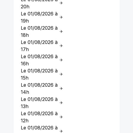
20h
Le 01/08/2026 à
19h
Le 01/08/2026 à
18h
Le 01/08/2026 à
17h
Le 01/08/2026 à
16h
Le 01/08/2026 à
15h
Le 01/08/2026 à
14h
Le 01/08/2026 à
13h
Le 01/08/2026 à
12h
Le 01/08/2026 à