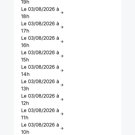
19h
Le 03/08/2026 à
18h
Le 03/08/2026 à
17h
Le 03/08/2026 à
16h
Le 03/08/2026 à
15h
Le 03/08/2026 à
14h
Le 03/08/2026 à
13h
Le 03/08/2026 à
12h
Le 03/08/2026 à
11h
Le 03/08/2026 à
10h