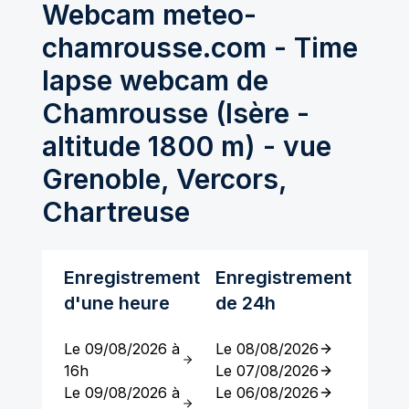
Webcam meteo-
chamrousse.com - Time
lapse webcam de
Chamrousse (Isère -
altitude 1800 m) - vue
Grenoble, Vercors,
Chartreuse
Enregistrement
Enregistrement
d'une heure
de 24h
Le 09/08/2026 à
Le 08/08/2026
16h
Le 07/08/2026
Le 09/08/2026 à
Le 06/08/2026