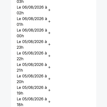
03h
Le 06/08/2026 à
02h
Le 06/08/2026 à
01h
Le 06/08/2026 à
00h
Le 05/08/2026 à
23h
Le 05/08/2026 à
22h
Le 05/08/2026 à
21h
Le 05/08/2026 à
20h
Le 05/08/2026 à
19h
Le 05/08/2026 à
18h