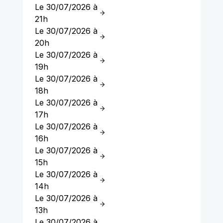
Le 30/07/2026 à
21h
Le 30/07/2026 à
20h
Le 30/07/2026 à
19h
Le 30/07/2026 à
18h
Le 30/07/2026 à
17h
Le 30/07/2026 à
16h
Le 30/07/2026 à
15h
Le 30/07/2026 à
14h
Le 30/07/2026 à
13h
Le 30/07/2026 à