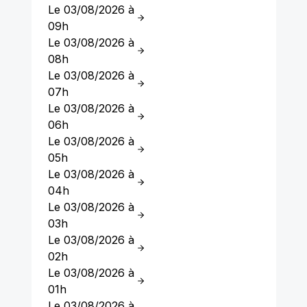
Le 03/08/2026 à
09h
Le 03/08/2026 à
08h
Le 03/08/2026 à
07h
Le 03/08/2026 à
06h
Le 03/08/2026 à
05h
Le 03/08/2026 à
04h
Le 03/08/2026 à
03h
Le 03/08/2026 à
02h
Le 03/08/2026 à
01h
Le 03/08/2026 à