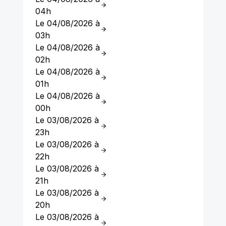
04h
Le 04/08/2026 à
03h
Le 04/08/2026 à
02h
Le 04/08/2026 à
01h
Le 04/08/2026 à
00h
Le 03/08/2026 à
23h
Le 03/08/2026 à
22h
Le 03/08/2026 à
21h
Le 03/08/2026 à
20h
Le 03/08/2026 à