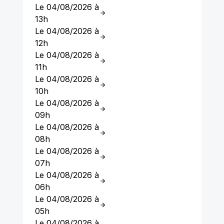
Le 04/08/2026 à
13h
Le 04/08/2026 à
12h
Le 04/08/2026 à
11h
Le 04/08/2026 à
10h
Le 04/08/2026 à
09h
Le 04/08/2026 à
08h
Le 04/08/2026 à
07h
Le 04/08/2026 à
06h
Le 04/08/2026 à
05h
Le 04/08/2026 à