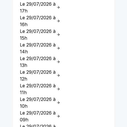
Le 29/07/2026 à
17h
Le 29/07/2026 à
16h
Le 29/07/2026 à
15h
Le 29/07/2026 à
14h
Le 29/07/2026 à
13h
Le 29/07/2026 à
12h
Le 29/07/2026 à
11h
Le 29/07/2026 à
10h
Le 29/07/2026 à
09h
Le 29/07/2026 à