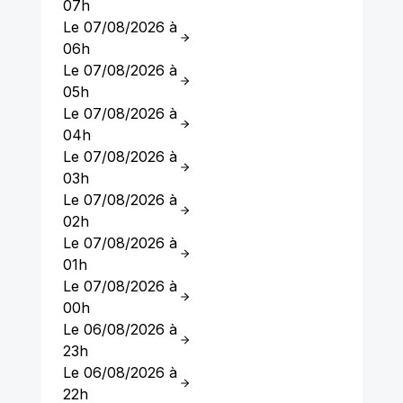
07h
Le 07/08/2026 à
06h
Le 07/08/2026 à
05h
Le 07/08/2026 à
04h
Le 07/08/2026 à
03h
Le 07/08/2026 à
02h
Le 07/08/2026 à
01h
Le 07/08/2026 à
00h
Le 06/08/2026 à
23h
Le 06/08/2026 à
22h