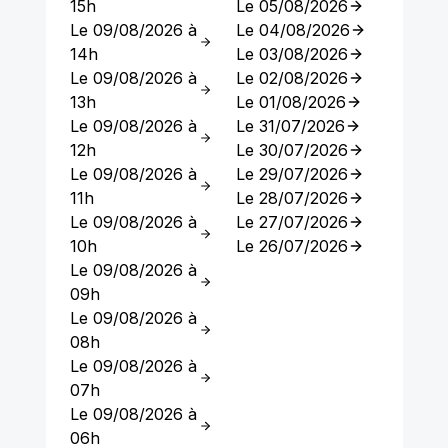
15h
Le 05/08/2026
Le 09/08/2026 à
Le 04/08/2026
14h
Le 03/08/2026
Le 09/08/2026 à
Le 02/08/2026
13h
Le 01/08/2026
Le 09/08/2026 à
Le 31/07/2026
12h
Le 30/07/2026
Le 09/08/2026 à
Le 29/07/2026
11h
Le 28/07/2026
Le 09/08/2026 à
Le 27/07/2026
10h
Le 26/07/2026
Le 09/08/2026 à
09h
Le 09/08/2026 à
08h
Le 09/08/2026 à
07h
Le 09/08/2026 à
06h