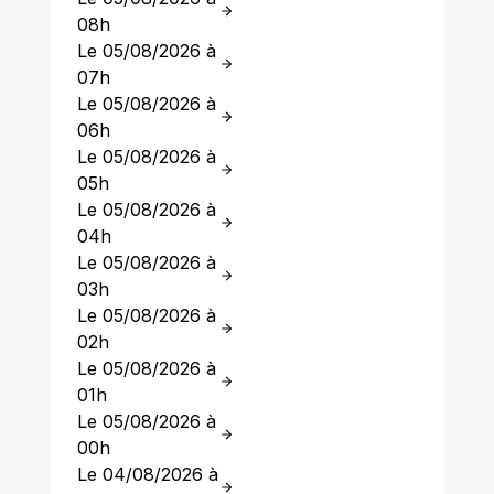
08h
Le 05/08/2026 à
07h
Le 05/08/2026 à
06h
Le 05/08/2026 à
05h
Le 05/08/2026 à
04h
Le 05/08/2026 à
03h
Le 05/08/2026 à
02h
Le 05/08/2026 à
01h
Le 05/08/2026 à
00h
Le 04/08/2026 à