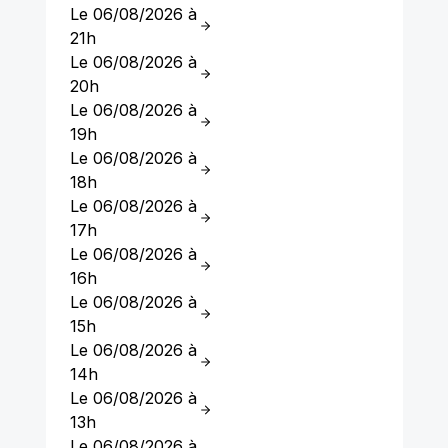
Le 06/08/2026 à
21h
Le 06/08/2026 à
20h
Le 06/08/2026 à
19h
Le 06/08/2026 à
18h
Le 06/08/2026 à
17h
Le 06/08/2026 à
16h
Le 06/08/2026 à
15h
Le 06/08/2026 à
14h
Le 06/08/2026 à
13h
Le 06/08/2026 à