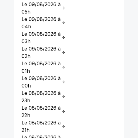
Le 09/08/2026 à
05h
Le 09/08/2026 à
04h
Le 09/08/2026 à
03h
Le 09/08/2026 à
02h
Le 09/08/2026 à
01h
Le 09/08/2026 à
00h
Le 08/08/2026 à
23h
Le 08/08/2026 à
22h
Le 08/08/2026 à
21h
Le 08/08/2026 à