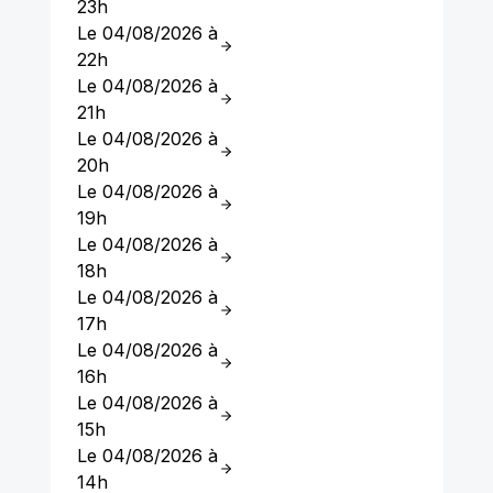
23h
Le 04/08/2026 à
22h
Le 04/08/2026 à
21h
Le 04/08/2026 à
20h
Le 04/08/2026 à
19h
Le 04/08/2026 à
18h
Le 04/08/2026 à
17h
Le 04/08/2026 à
16h
Le 04/08/2026 à
15h
Le 04/08/2026 à
14h