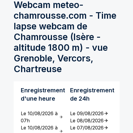
Webcam meteo-
chamrousse.com - Time
lapse webcam de
Chamrousse (Isère -
altitude 1800 m) - vue
Grenoble, Vercors,
Chartreuse
Enregistrement
Enregistrement
d'une heure
de 24h
Le 10/08/2026 à
Le 09/08/2026
07h
Le 08/08/2026
Le 10/08/2026 à
Le 07/08/2026