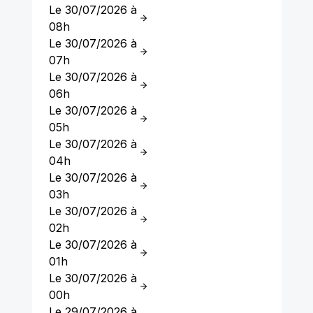
Le 30/07/2026 à
08h
Le 30/07/2026 à
07h
Le 30/07/2026 à
06h
Le 30/07/2026 à
05h
Le 30/07/2026 à
04h
Le 30/07/2026 à
03h
Le 30/07/2026 à
02h
Le 30/07/2026 à
01h
Le 30/07/2026 à
00h
Le 29/07/2026 à