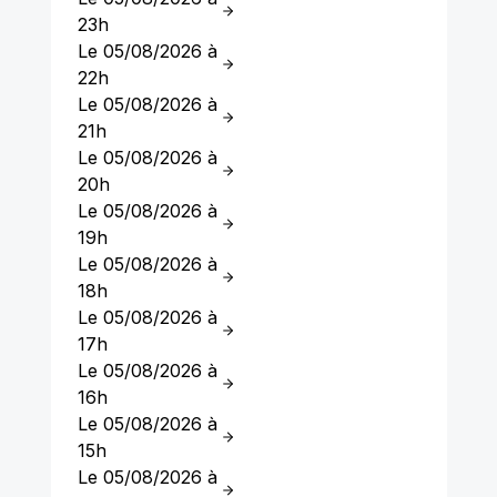
23h
Le 05/08/2026 à
22h
Le 05/08/2026 à
21h
Le 05/08/2026 à
20h
Le 05/08/2026 à
19h
Le 05/08/2026 à
18h
Le 05/08/2026 à
17h
Le 05/08/2026 à
16h
Le 05/08/2026 à
15h
Le 05/08/2026 à