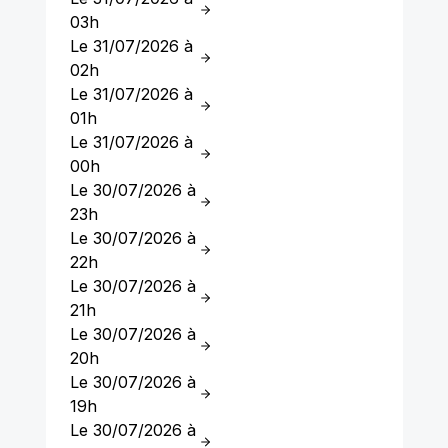
03h
Le 31/07/2026 à
02h
Le 31/07/2026 à
01h
Le 31/07/2026 à
00h
Le 30/07/2026 à
23h
Le 30/07/2026 à
22h
Le 30/07/2026 à
21h
Le 30/07/2026 à
20h
Le 30/07/2026 à
19h
Le 30/07/2026 à