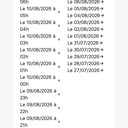
06h
Le 06/08/2026
Le 10/08/2026 à
Le 05/08/2026
05h
Le 04/08/2026
Le 10/08/2026 à
Le 03/08/2026
04h
Le 02/08/2026
Le 10/08/2026 à
Le 01/08/2026
03h
Le 31/07/2026
Le 10/08/2026 à
Le 30/07/2026
02h
Le 29/07/2026
Le 10/08/2026 à
Le 28/07/2026
01h
Le 27/07/2026
Le 10/08/2026 à
00h
Le 09/08/2026 à
23h
Le 09/08/2026 à
22h
Le 09/08/2026 à
21h