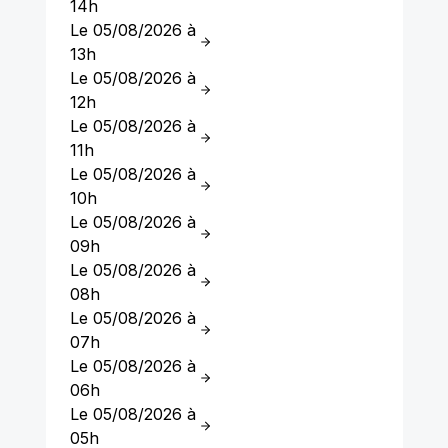
14h
Le 05/08/2026 à
13h
Le 05/08/2026 à
12h
Le 05/08/2026 à
11h
Le 05/08/2026 à
10h
Le 05/08/2026 à
09h
Le 05/08/2026 à
08h
Le 05/08/2026 à
07h
Le 05/08/2026 à
06h
Le 05/08/2026 à
05h