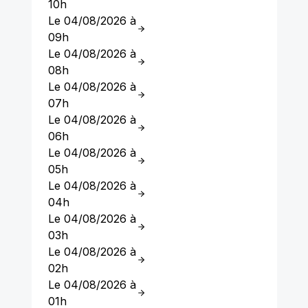
10h
Le 04/08/2026 à
09h
Le 04/08/2026 à
08h
Le 04/08/2026 à
07h
Le 04/08/2026 à
06h
Le 04/08/2026 à
05h
Le 04/08/2026 à
04h
Le 04/08/2026 à
03h
Le 04/08/2026 à
02h
Le 04/08/2026 à
01h