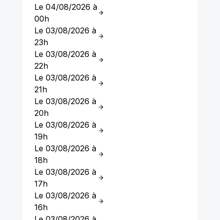
Le 04/08/2026 à
00h
Le 03/08/2026 à
23h
Le 03/08/2026 à
22h
Le 03/08/2026 à
21h
Le 03/08/2026 à
20h
Le 03/08/2026 à
19h
Le 03/08/2026 à
18h
Le 03/08/2026 à
17h
Le 03/08/2026 à
16h
Le 03/08/2026 à