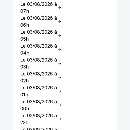
Le 03/08/2026 à
07h
Le 03/08/2026 à
06h
Le 03/08/2026 à
05h
Le 03/08/2026 à
04h
Le 03/08/2026 à
03h
Le 03/08/2026 à
02h
Le 03/08/2026 à
01h
Le 03/08/2026 à
00h
Le 02/08/2026 à
23h
Le 02/08/2026 à