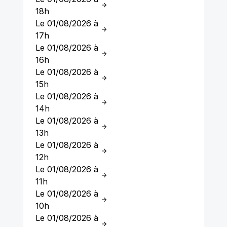
18h
Le 01/08/2026 à
17h
Le 01/08/2026 à
16h
Le 01/08/2026 à
15h
Le 01/08/2026 à
14h
Le 01/08/2026 à
13h
Le 01/08/2026 à
12h
Le 01/08/2026 à
11h
Le 01/08/2026 à
10h
Le 01/08/2026 à