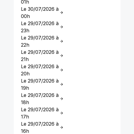
01h
Le 30/07/2026 à
00h
Le 29/07/2026 à
23h
Le 29/07/2026 à
22h
Le 29/07/2026 à
21h
Le 29/07/2026 à
20h
Le 29/07/2026 à
19h
Le 29/07/2026 à
18h
Le 29/07/2026 à
17h
Le 29/07/2026 à
16h