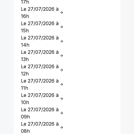
17h
Le 27/07/2026 à
16h
Le 27/07/2026 à
15h
Le 27/07/2026 à
14h
Le 27/07/2026 à
13h
Le 27/07/2026 à
12h
Le 27/07/2026 à
11h
Le 27/07/2026 à
10h
Le 27/07/2026 à
09h
Le 27/07/2026 à
08h