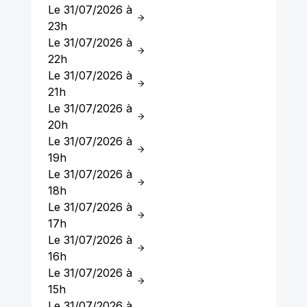
Le 31/07/2026 à
23h
Le 31/07/2026 à
22h
Le 31/07/2026 à
21h
Le 31/07/2026 à
20h
Le 31/07/2026 à
19h
Le 31/07/2026 à
18h
Le 31/07/2026 à
17h
Le 31/07/2026 à
16h
Le 31/07/2026 à
15h
Le 31/07/2026 à