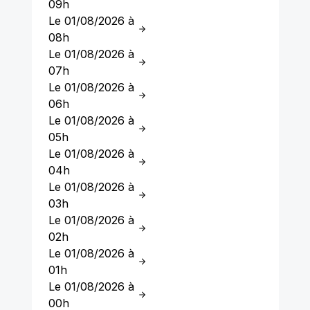
09h
Le 01/08/2026 à
08h
Le 01/08/2026 à
07h
Le 01/08/2026 à
06h
Le 01/08/2026 à
05h
Le 01/08/2026 à
04h
Le 01/08/2026 à
03h
Le 01/08/2026 à
02h
Le 01/08/2026 à
01h
Le 01/08/2026 à
00h