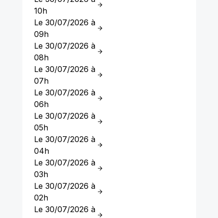
10h
Le 30/07/2026 à
09h
Le 30/07/2026 à
08h
Le 30/07/2026 à
07h
Le 30/07/2026 à
06h
Le 30/07/2026 à
05h
Le 30/07/2026 à
04h
Le 30/07/2026 à
03h
Le 30/07/2026 à
02h
Le 30/07/2026 à