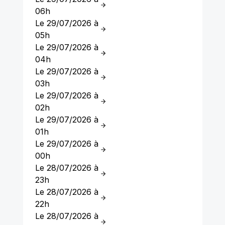
06h
Le 29/07/2026 à
05h
Le 29/07/2026 à
04h
Le 29/07/2026 à
03h
Le 29/07/2026 à
02h
Le 29/07/2026 à
01h
Le 29/07/2026 à
00h
Le 28/07/2026 à
23h
Le 28/07/2026 à
22h
Le 28/07/2026 à