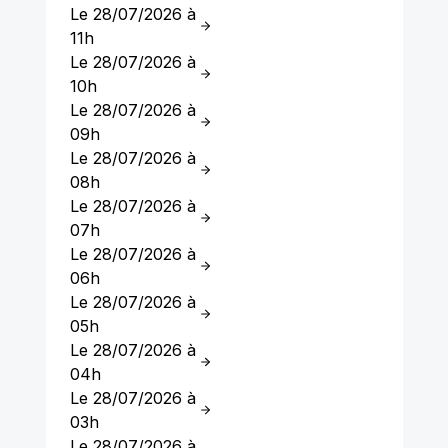
Le 28/07/2026 à
11h
Le 28/07/2026 à
10h
Le 28/07/2026 à
09h
Le 28/07/2026 à
08h
Le 28/07/2026 à
07h
Le 28/07/2026 à
06h
Le 28/07/2026 à
05h
Le 28/07/2026 à
04h
Le 28/07/2026 à
03h
Le 28/07/2026 à