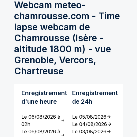
Webcam meteo-
chamrousse.com - Time
lapse webcam de
Chamrousse (Isère -
altitude 1800 m) - vue
Grenoble, Vercors,
Chartreuse
Enregistrement
Enregistrement
d'une heure
de 24h
Le 06/08/2026 à
Le 05/08/2026
02h
Le 04/08/2026
Le 06/08/2026 à
Le 03/08/2026