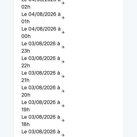
02h
Le 04/08/2026 à
01h
Le 04/08/2026 à
00h
Le 03/08/2026 à
23h
Le 03/08/2026 à
22h
Le 03/08/2026 à
21h
Le 03/08/2026 à
20h
Le 03/08/2026 à
19h
Le 03/08/2026 à
18h
Le 03/08/2026 à