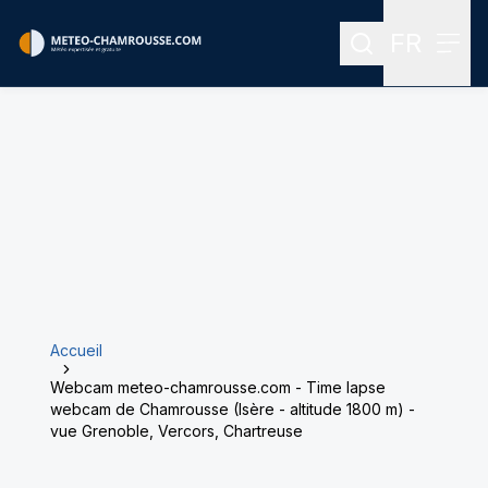
FR
Rechercher
Menu
Menu des
Accueil
Webcam meteo-chamrousse.com - Time lapse
webcam de Chamrousse (Isère - altitude 1800 m) -
vue Grenoble, Vercors, Chartreuse