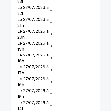
23h
Le 27/07/2026 à
22h
Le 27/07/2026 à
21h
Le 27/07/2026 à
20h
Le 27/07/2026 à
19h
Le 27/07/2026 à
18h
Le 27/07/2026 à
17h
Le 27/07/2026 à
16h
Le 27/07/2026 à
15h
Le 27/07/2026 à
14h