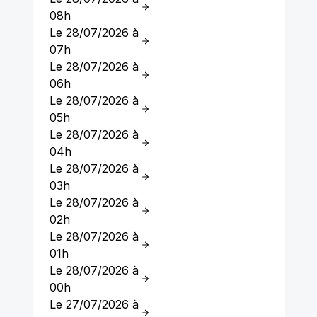
08h
Le 28/07/2026 à
07h
Le 28/07/2026 à
06h
Le 28/07/2026 à
05h
Le 28/07/2026 à
04h
Le 28/07/2026 à
03h
Le 28/07/2026 à
02h
Le 28/07/2026 à
01h
Le 28/07/2026 à
00h
Le 27/07/2026 à