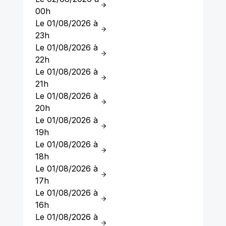
00h
Le 01/08/2026 à
23h
Le 01/08/2026 à
22h
Le 01/08/2026 à
21h
Le 01/08/2026 à
20h
Le 01/08/2026 à
19h
Le 01/08/2026 à
18h
Le 01/08/2026 à
17h
Le 01/08/2026 à
16h
Le 01/08/2026 à