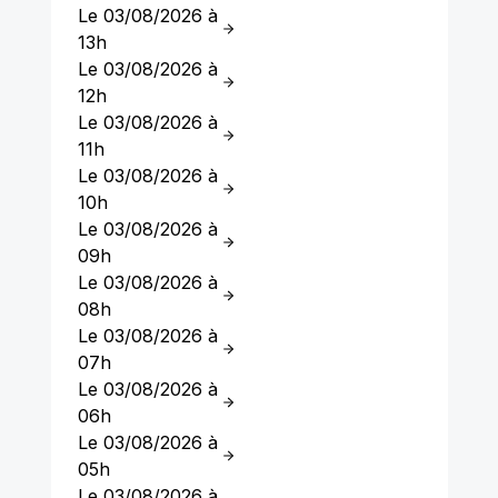
Le 03/08/2026 à
13h
Le 03/08/2026 à
12h
Le 03/08/2026 à
11h
Le 03/08/2026 à
10h
Le 03/08/2026 à
09h
Le 03/08/2026 à
08h
Le 03/08/2026 à
07h
Le 03/08/2026 à
06h
Le 03/08/2026 à
05h
Le 03/08/2026 à