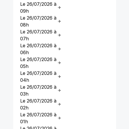
Le 26/07/2026 à
09h
Le 26/07/2026 à
08h
Le 26/07/2026 à
07h
Le 26/07/2026 à
06h
Le 26/07/2026 à
05h
Le 26/07/2026 à
04h
Le 26/07/2026 à
03h
Le 26/07/2026 à
02h
Le 26/07/2026 à
01h
Le 26/07/2026 à