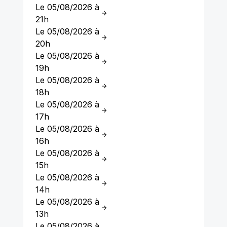
Le 05/08/2026 à
21h
Le 05/08/2026 à
20h
Le 05/08/2026 à
19h
Le 05/08/2026 à
18h
Le 05/08/2026 à
17h
Le 05/08/2026 à
16h
Le 05/08/2026 à
15h
Le 05/08/2026 à
14h
Le 05/08/2026 à
13h
Le 05/08/2026 à