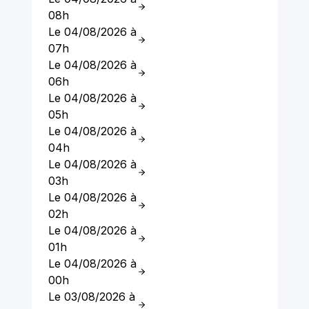
08h
Le 04/08/2026 à
07h
Le 04/08/2026 à
06h
Le 04/08/2026 à
05h
Le 04/08/2026 à
04h
Le 04/08/2026 à
03h
Le 04/08/2026 à
02h
Le 04/08/2026 à
01h
Le 04/08/2026 à
00h
Le 03/08/2026 à