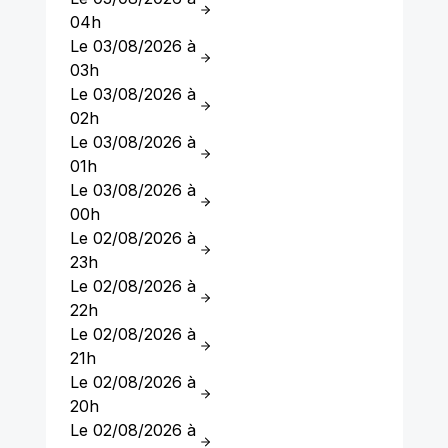
04h
Le 03/08/2026 à
03h
Le 03/08/2026 à
02h
Le 03/08/2026 à
01h
Le 03/08/2026 à
00h
Le 02/08/2026 à
23h
Le 02/08/2026 à
22h
Le 02/08/2026 à
21h
Le 02/08/2026 à
20h
Le 02/08/2026 à