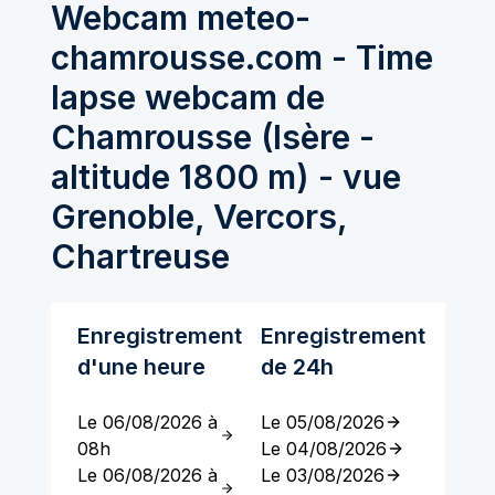
Webcam meteo-
chamrousse.com - Time
lapse webcam de
Chamrousse (Isère -
altitude 1800 m) - vue
Grenoble, Vercors,
Chartreuse
Enregistrement
Enregistrement
d'une heure
de 24h
Le 06/08/2026 à
Le 05/08/2026
08h
Le 04/08/2026
Le 06/08/2026 à
Le 03/08/2026