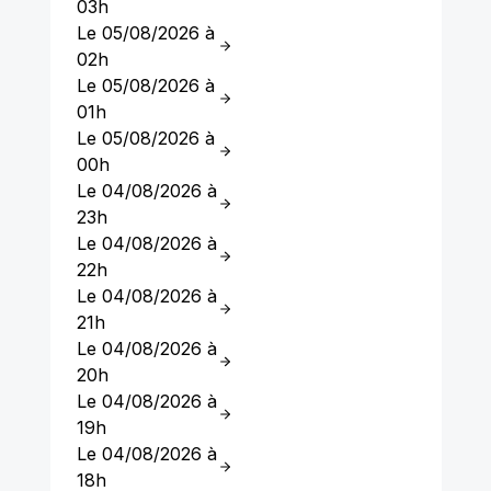
03h
Le 05/08/2026 à
02h
Le 05/08/2026 à
01h
Le 05/08/2026 à
00h
Le 04/08/2026 à
23h
Le 04/08/2026 à
22h
Le 04/08/2026 à
21h
Le 04/08/2026 à
20h
Le 04/08/2026 à
19h
Le 04/08/2026 à
18h