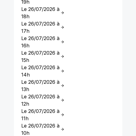
19h
Le 26/07/2026 à
18h
Le 26/07/2026 à
17h
Le 26/07/2026 à
16h
Le 26/07/2026 à
15h
Le 26/07/2026 à
14h
Le 26/07/2026 à
13h
Le 26/07/2026 à
12h
Le 26/07/2026 à
11h
Le 26/07/2026 à
10h