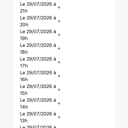
Le 29/07/2026 à
21h
Le 29/07/2026 à
20h
Le 29/07/2026 à
19h
Le 29/07/2026 à
18h
Le 29/07/2026 à
17h
Le 29/07/2026 à
16h
Le 29/07/2026 à
15h
Le 29/07/2026 à
14h
Le 29/07/2026 à
13h
Le 29/07/2026 à