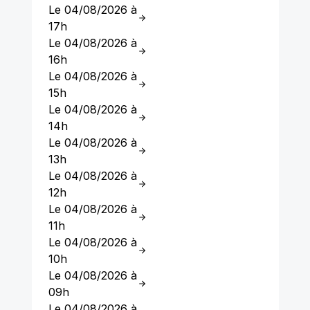
Le 04/08/2026 à
17h
Le 04/08/2026 à
16h
Le 04/08/2026 à
15h
Le 04/08/2026 à
14h
Le 04/08/2026 à
13h
Le 04/08/2026 à
12h
Le 04/08/2026 à
11h
Le 04/08/2026 à
10h
Le 04/08/2026 à
09h
Le 04/08/2026 à