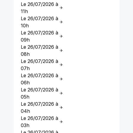
Le 26/07/2026 à
11h
Le 26/07/2026 à
10h
Le 26/07/2026 à
09h
Le 26/07/2026 à
08h
Le 26/07/2026 à
07h
Le 26/07/2026 à
06h
Le 26/07/2026 à
05h
Le 26/07/2026 à
04h
Le 26/07/2026 à
03h
Le 26/07/2026 à