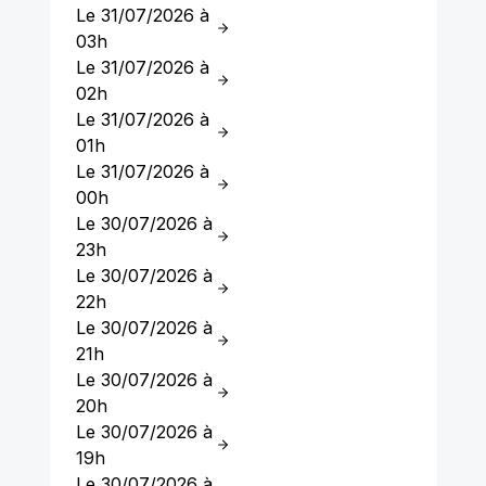
Le 31/07/2026 à
03h
Le 31/07/2026 à
02h
Le 31/07/2026 à
01h
Le 31/07/2026 à
00h
Le 30/07/2026 à
23h
Le 30/07/2026 à
22h
Le 30/07/2026 à
21h
Le 30/07/2026 à
20h
Le 30/07/2026 à
19h
Le 30/07/2026 à