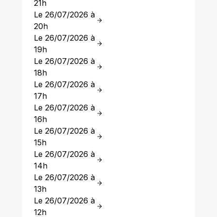
21h
Le 26/07/2026 à
20h
Le 26/07/2026 à
19h
Le 26/07/2026 à
18h
Le 26/07/2026 à
17h
Le 26/07/2026 à
16h
Le 26/07/2026 à
15h
Le 26/07/2026 à
14h
Le 26/07/2026 à
13h
Le 26/07/2026 à
12h