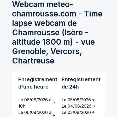
Webcam meteo-
chamrousse.com - Time
lapse webcam de
Chamrousse (Isère -
altitude 1800 m) - vue
Grenoble, Vercors,
Chartreuse
Enregistrement
Enregistrement
d'une heure
de 24h
Le 06/08/2026 à
Le 05/08/2026
10h
Le 04/08/2026
Le 06/08/2026 à
Le 03/08/2026