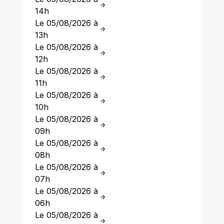
14h
Le 05/08/2026 à
13h
Le 05/08/2026 à
12h
Le 05/08/2026 à
11h
Le 05/08/2026 à
10h
Le 05/08/2026 à
09h
Le 05/08/2026 à
08h
Le 05/08/2026 à
07h
Le 05/08/2026 à
06h
Le 05/08/2026 à