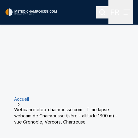
FR
Rechercher
Menu
Menu des
Accueil
Webcam meteo-chamrousse.com - Time lapse
webcam de Chamrousse (Isère - altitude 1800 m) -
vue Grenoble, Vercors, Chartreuse