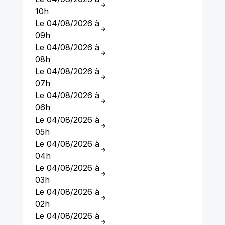
10h
Le 04/08/2026 à
09h
Le 04/08/2026 à
08h
Le 04/08/2026 à
07h
Le 04/08/2026 à
06h
Le 04/08/2026 à
05h
Le 04/08/2026 à
04h
Le 04/08/2026 à
03h
Le 04/08/2026 à
02h
Le 04/08/2026 à