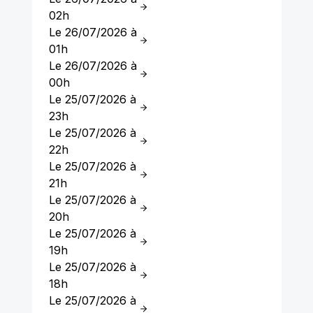
02h
Le 26/07/2026 à
01h
Le 26/07/2026 à
00h
Le 25/07/2026 à
23h
Le 25/07/2026 à
22h
Le 25/07/2026 à
21h
Le 25/07/2026 à
20h
Le 25/07/2026 à
19h
Le 25/07/2026 à
18h
Le 25/07/2026 à