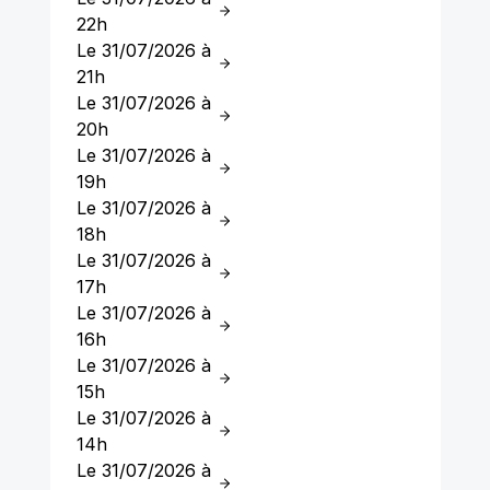
22h
Le 31/07/2026 à
21h
Le 31/07/2026 à
20h
Le 31/07/2026 à
19h
Le 31/07/2026 à
18h
Le 31/07/2026 à
17h
Le 31/07/2026 à
16h
Le 31/07/2026 à
15h
Le 31/07/2026 à
14h
Le 31/07/2026 à