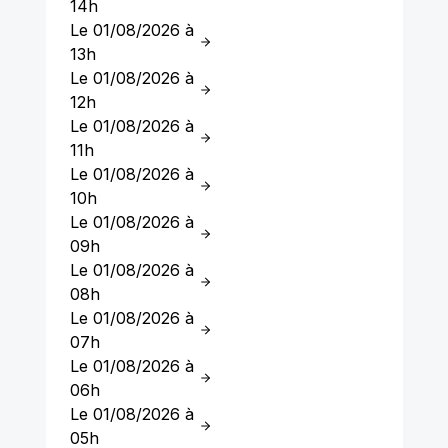
14h
Le 01/08/2026 à
13h
Le 01/08/2026 à
12h
Le 01/08/2026 à
11h
Le 01/08/2026 à
10h
Le 01/08/2026 à
09h
Le 01/08/2026 à
08h
Le 01/08/2026 à
07h
Le 01/08/2026 à
06h
Le 01/08/2026 à
05h