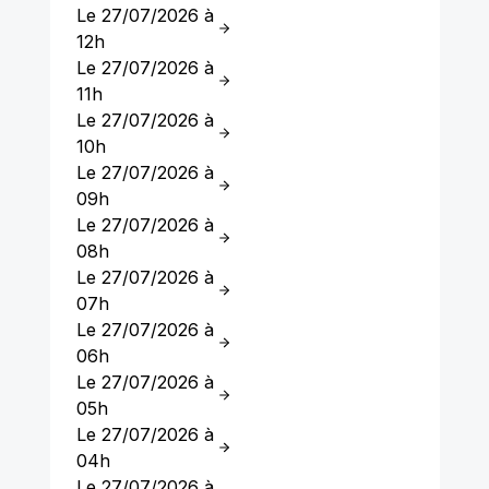
Le 27/07/2026 à
12h
Le 27/07/2026 à
11h
Le 27/07/2026 à
10h
Le 27/07/2026 à
09h
Le 27/07/2026 à
08h
Le 27/07/2026 à
07h
Le 27/07/2026 à
06h
Le 27/07/2026 à
05h
Le 27/07/2026 à
04h
Le 27/07/2026 à