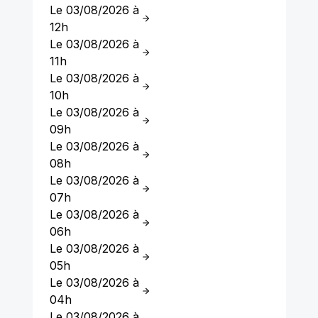
Le 03/08/2026 à
12h
Le 03/08/2026 à
11h
Le 03/08/2026 à
10h
Le 03/08/2026 à
09h
Le 03/08/2026 à
08h
Le 03/08/2026 à
07h
Le 03/08/2026 à
06h
Le 03/08/2026 à
05h
Le 03/08/2026 à
04h
Le 03/08/2026 à