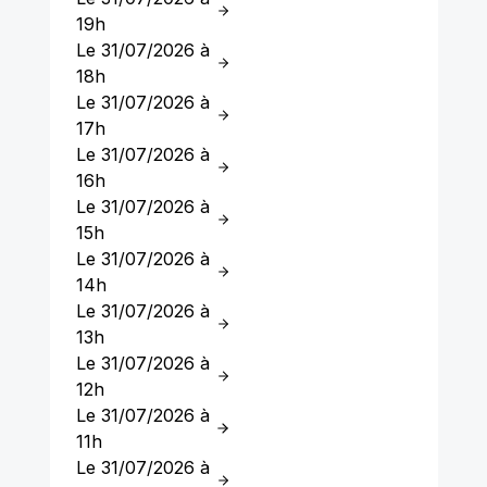
19h
Le 31/07/2026 à
18h
Le 31/07/2026 à
17h
Le 31/07/2026 à
16h
Le 31/07/2026 à
15h
Le 31/07/2026 à
14h
Le 31/07/2026 à
13h
Le 31/07/2026 à
12h
Le 31/07/2026 à
11h
Le 31/07/2026 à