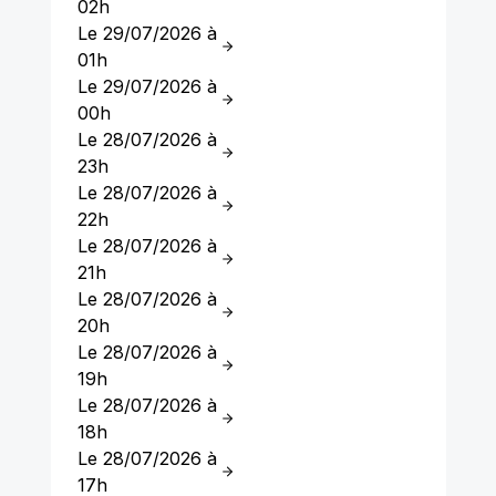
02h
Le 29/07/2026 à
01h
Le 29/07/2026 à
00h
Le 28/07/2026 à
23h
Le 28/07/2026 à
22h
Le 28/07/2026 à
21h
Le 28/07/2026 à
20h
Le 28/07/2026 à
19h
Le 28/07/2026 à
18h
Le 28/07/2026 à
17h