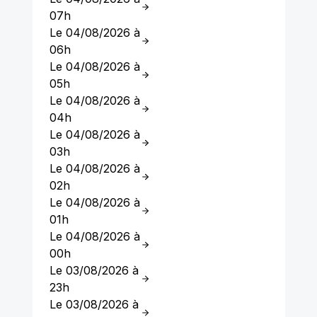
07h
Le 04/08/2026 à
06h
Le 04/08/2026 à
05h
Le 04/08/2026 à
04h
Le 04/08/2026 à
03h
Le 04/08/2026 à
02h
Le 04/08/2026 à
01h
Le 04/08/2026 à
00h
Le 03/08/2026 à
23h
Le 03/08/2026 à