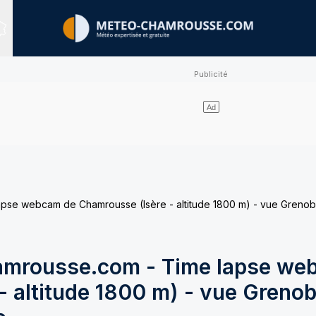
Sites expertisés
e webcam de Chamrousse (Isère - altitude 1800 m) - vue Grenobl
mrousse.com - Time lapse we
 altitude 1800 m) - vue Grenob