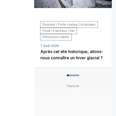
Douceur / Forte chaleur / Incendies
Froid / Fraîcheur / Gel
Prévisions météo
7 Août 2026
Après cet été historique, allons-
nous connaître un hiver glacial ?
0
1
2
3
4
5