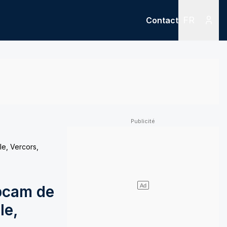
FR
Contact
Menu
Menu des
e, Vercors,
bcam de
le,