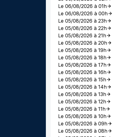
Le 06/08/2026 à 01h
Le 06/08/2026 à 00h
Le 05/08/2026 à 23h
Le 05/08/2026 à 22h
Le 05/08/2026 à 21h
Le 05/08/2026 à 20h
Le 05/08/2026 à 19h
Le 05/08/2026 à 18h
Le 05/08/2026 à 17h
Le 05/08/2026 à 16h
Le 05/08/2026 à 15h
Le 05/08/2026 à 14h
Le 05/08/2026 à 13h
Le 05/08/2026 à 12h
Le 05/08/2026 à 11h
Le 05/08/2026 à 10h
Le 05/08/2026 à 09h
Le 05/08/2026 à 08h