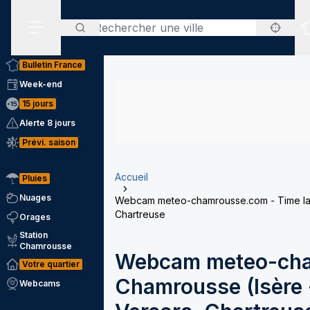
Rechercher
Menu secondaire
Bulletin France
Week-end
15 jours
Alerte 8 jours
Prévi. saison
Accueil
Pluies
Nuages
Webcam meteo-chamrousse.com - Time laps
Chartreuse
Orages
Station
Chamrousse
Webcam meteo-cha
Votre quartier
Chamrousse (Isère -
Webcams