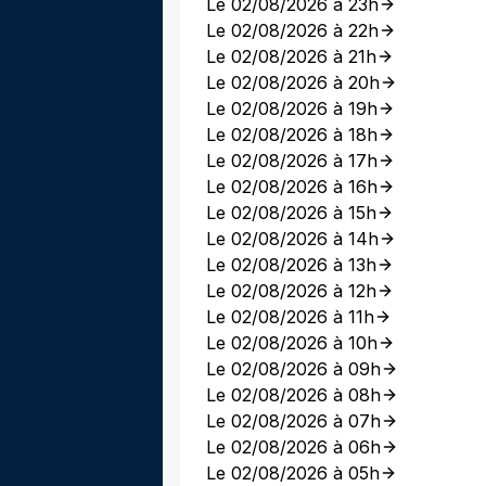
Le 02/08/2026 à 23h
Le 02/08/2026 à 22h
Le 02/08/2026 à 21h
Le 02/08/2026 à 20h
Le 02/08/2026 à 19h
Le 02/08/2026 à 18h
Le 02/08/2026 à 17h
Le 02/08/2026 à 16h
Le 02/08/2026 à 15h
Le 02/08/2026 à 14h
Le 02/08/2026 à 13h
Le 02/08/2026 à 12h
Le 02/08/2026 à 11h
Le 02/08/2026 à 10h
Le 02/08/2026 à 09h
Le 02/08/2026 à 08h
Le 02/08/2026 à 07h
Le 02/08/2026 à 06h
Le 02/08/2026 à 05h