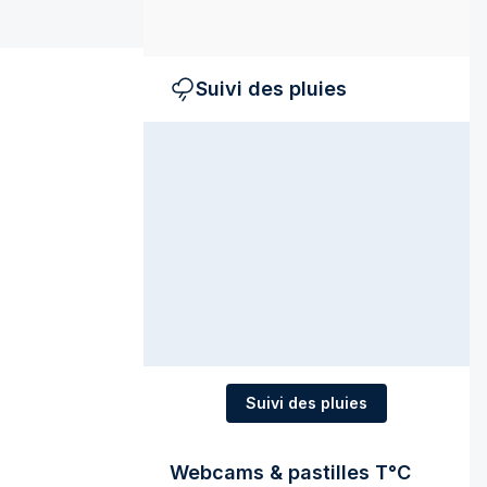
Suivi des pluies
Suivi des pluies
Webcams & pastilles T°C