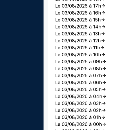
Le 03/08/2026 à 17h
Le 03/08/2026 à 16h
Le 03/08/2026 à 15h
Le 03/08/2026 à 14h
Le 03/08/2026 à 13h
Le 03/08/2026 à 12h
Le 03/08/2026 à 11h
Le 03/08/2026 à 10h
Le 03/08/2026 à 09h
Le 03/08/2026 à 08h
Le 03/08/2026 à 07h
Le 03/08/2026 à 06h
Le 03/08/2026 à 05h
Le 03/08/2026 à 04h
Le 03/08/2026 à 03h
Le 03/08/2026 à 02h
Le 03/08/2026 à 01h
Le 03/08/2026 à 00h