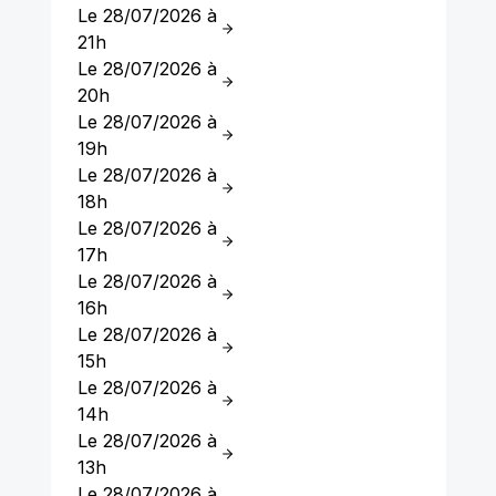
Le 28/07/2026 à
21h
Le 28/07/2026 à
20h
Le 28/07/2026 à
19h
Le 28/07/2026 à
18h
Le 28/07/2026 à
17h
Le 28/07/2026 à
16h
Le 28/07/2026 à
15h
Le 28/07/2026 à
14h
Le 28/07/2026 à
13h
Le 28/07/2026 à