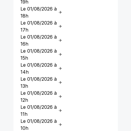
19h
Le 01/08/2026 à
18h
Le 01/08/2026 à
17h
Le 01/08/2026 à
16h
Le 01/08/2026 à
15h
Le 01/08/2026 à
14h
Le 01/08/2026 à
13h
Le 01/08/2026 à
12h
Le 01/08/2026 à
11h
Le 01/08/2026 à
10h