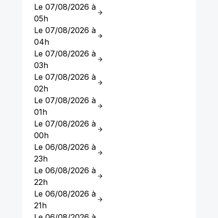
Le 07/08/2026 à
05h
Le 07/08/2026 à
04h
Le 07/08/2026 à
03h
Le 07/08/2026 à
02h
Le 07/08/2026 à
01h
Le 07/08/2026 à
00h
Le 06/08/2026 à
23h
Le 06/08/2026 à
22h
Le 06/08/2026 à
21h
Le 06/08/2026 à