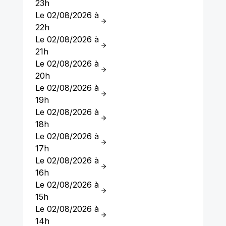
23h
Le 02/08/2026 à
22h
Le 02/08/2026 à
21h
Le 02/08/2026 à
20h
Le 02/08/2026 à
19h
Le 02/08/2026 à
18h
Le 02/08/2026 à
17h
Le 02/08/2026 à
16h
Le 02/08/2026 à
15h
Le 02/08/2026 à
14h