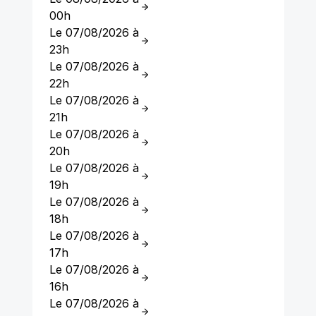
00h
Le 07/08/2026 à
23h
Le 07/08/2026 à
22h
Le 07/08/2026 à
21h
Le 07/08/2026 à
20h
Le 07/08/2026 à
19h
Le 07/08/2026 à
18h
Le 07/08/2026 à
17h
Le 07/08/2026 à
16h
Le 07/08/2026 à