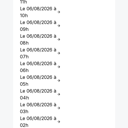
11h
Le 06/08/2026 à
10h
Le 06/08/2026 à
09h
Le 06/08/2026 à
08h
Le 06/08/2026 à
07h
Le 06/08/2026 à
06h
Le 06/08/2026 à
05h
Le 06/08/2026 à
04h
Le 06/08/2026 à
03h
Le 06/08/2026 à
02h