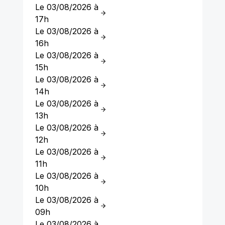
Le 03/08/2026 à
17h
Le 03/08/2026 à
16h
Le 03/08/2026 à
15h
Le 03/08/2026 à
14h
Le 03/08/2026 à
13h
Le 03/08/2026 à
12h
Le 03/08/2026 à
11h
Le 03/08/2026 à
10h
Le 03/08/2026 à
09h
Le 03/08/2026 à