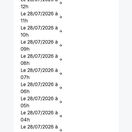
12h
Le 28/07/2026 à
11h
Le 28/07/2026 à
10h
Le 28/07/2026 à
09h
Le 28/07/2026 à
08h
Le 28/07/2026 à
07h
Le 28/07/2026 à
06h
Le 28/07/2026 à
05h
Le 28/07/2026 à
04h
Le 28/07/2026 à