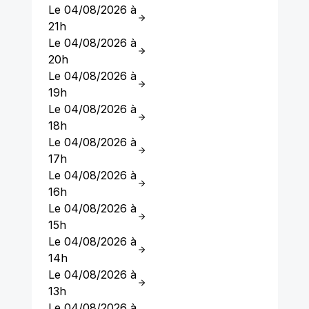
Le 04/08/2026 à
21h
Le 04/08/2026 à
20h
Le 04/08/2026 à
19h
Le 04/08/2026 à
18h
Le 04/08/2026 à
17h
Le 04/08/2026 à
16h
Le 04/08/2026 à
15h
Le 04/08/2026 à
14h
Le 04/08/2026 à
13h
Le 04/08/2026 à