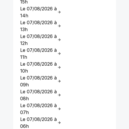
15h
Le 07/08/2026 à
14h
Le 07/08/2026 à
13h
Le 07/08/2026 à
12h
Le 07/08/2026 à
11h
Le 07/08/2026 à
10h
Le 07/08/2026 à
09h
Le 07/08/2026 à
08h
Le 07/08/2026 à
07h
Le 07/08/2026 à
06h