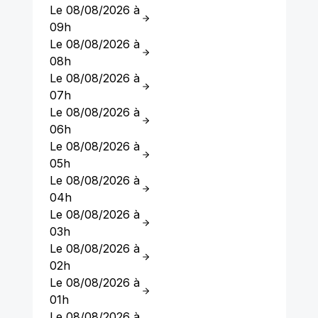
Le 08/08/2026 à
09h
Le 08/08/2026 à
08h
Le 08/08/2026 à
07h
Le 08/08/2026 à
06h
Le 08/08/2026 à
05h
Le 08/08/2026 à
04h
Le 08/08/2026 à
03h
Le 08/08/2026 à
02h
Le 08/08/2026 à
01h
Le 08/08/2026 à