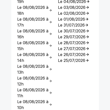
19h
Le 04/08/2026
Le 08/08/2026 à
Le 03/08/2026
18h
Le 02/08/2026
Le 08/08/2026 à
Le 01/08/2026
17h
Le 31/07/2026
Le 08/08/2026 à
Le 30/07/2026
16h
Le 29/07/2026
Le 08/08/2026 à
Le 28/07/2026
15h
Le 27/07/2026
Le 08/08/2026 à
Le 26/07/2026
14h
Le 25/07/2026
Le 08/08/2026 à
13h
Le 08/08/2026 à
12h
Le 08/08/2026 à
11h
Le 08/08/2026 à
10h