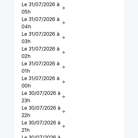
Le 31/07/2026 à
05h
Le 31/07/2026 à
04h
Le 31/07/2026 à
03h
Le 31/07/2026 à
02h
Le 31/07/2026 à
01h
Le 31/07/2026 à
00h
Le 30/07/2026 à
23h
Le 30/07/2026 à
22h
Le 30/07/2026 à
21h
Le 30/07/2026 à