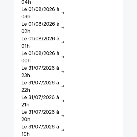
04h
Le 01/08/2026 à
03h
Le 01/08/2026 à
02h
Le 01/08/2026 à
01h
Le 01/08/2026 à
00h
Le 31/07/2026 à
23h
Le 31/07/2026 à
22h
Le 31/07/2026 à
21h
Le 31/07/2026 à
20h
Le 31/07/2026 à
19h