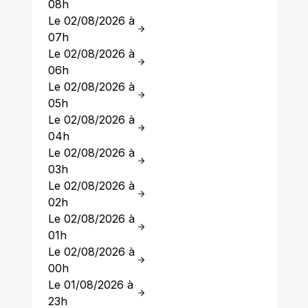
08h
Le 02/08/2026 à
07h
Le 02/08/2026 à
06h
Le 02/08/2026 à
05h
Le 02/08/2026 à
04h
Le 02/08/2026 à
03h
Le 02/08/2026 à
02h
Le 02/08/2026 à
01h
Le 02/08/2026 à
00h
Le 01/08/2026 à
23h