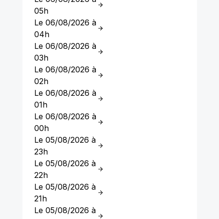
05h
Le 06/08/2026 à
04h
Le 06/08/2026 à
03h
Le 06/08/2026 à
02h
Le 06/08/2026 à
01h
Le 06/08/2026 à
00h
Le 05/08/2026 à
23h
Le 05/08/2026 à
22h
Le 05/08/2026 à
21h
Le 05/08/2026 à