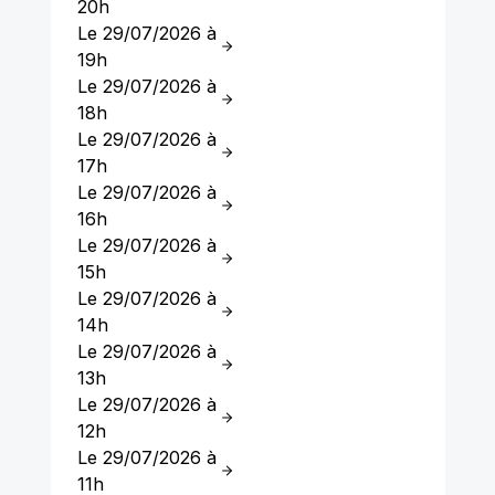
20h
Le 29/07/2026 à
19h
Le 29/07/2026 à
18h
Le 29/07/2026 à
17h
Le 29/07/2026 à
16h
Le 29/07/2026 à
15h
Le 29/07/2026 à
14h
Le 29/07/2026 à
13h
Le 29/07/2026 à
12h
Le 29/07/2026 à
11h