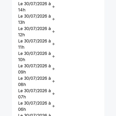
Le 30/07/2026 à
14h
Le 30/07/2026 à
13h
Le 30/07/2026 à
12h
Le 30/07/2026 à
11h
Le 30/07/2026 à
10h
Le 30/07/2026 à
09h
Le 30/07/2026 à
08h
Le 30/07/2026 à
07h
Le 30/07/2026 à
06h
Le 30/07/2026 à