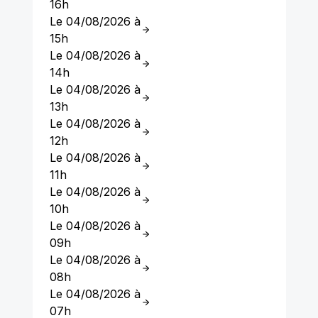
16h
Le 04/08/2026 à
15h
Le 04/08/2026 à
14h
Le 04/08/2026 à
13h
Le 04/08/2026 à
12h
Le 04/08/2026 à
11h
Le 04/08/2026 à
10h
Le 04/08/2026 à
09h
Le 04/08/2026 à
08h
Le 04/08/2026 à
07h