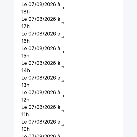
Le 07/08/2026 à
18h
Le 07/08/2026 à
17h
Le 07/08/2026 à
16h
Le 07/08/2026 à
15h
Le 07/08/2026 à
14h
Le 07/08/2026 à
13h
Le 07/08/2026 à
12h
Le 07/08/2026 à
11h
Le 07/08/2026 à
10h
Le 07/08/2026 à