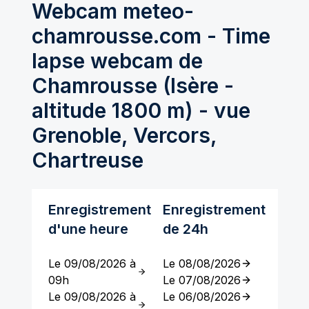
Webcam meteo-
chamrousse.com - Time
lapse webcam de
Chamrousse (Isère -
altitude 1800 m) - vue
Grenoble, Vercors,
Chartreuse
Enregistrement
Enregistrement
d'une heure
de 24h
Le 09/08/2026 à
Le 08/08/2026
09h
Le 07/08/2026
Le 09/08/2026 à
Le 06/08/2026