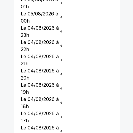
01h
Le 05/08/2026 à
00h
Le 04/08/2026 à
23h
Le 04/08/2026 à
22h
Le 04/08/2026 à
21h
Le 04/08/2026 à
20h
Le 04/08/2026 à
19h
Le 04/08/2026 à
18h
Le 04/08/2026 à
17h
Le 04/08/2026 à