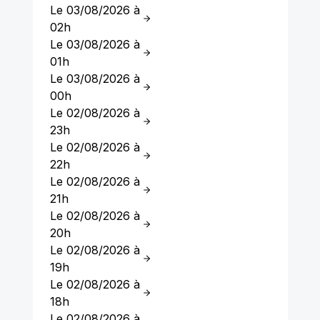
Le 03/08/2026 à
02h
Le 03/08/2026 à
01h
Le 03/08/2026 à
00h
Le 02/08/2026 à
23h
Le 02/08/2026 à
22h
Le 02/08/2026 à
21h
Le 02/08/2026 à
20h
Le 02/08/2026 à
19h
Le 02/08/2026 à
18h
Le 02/08/2026 à