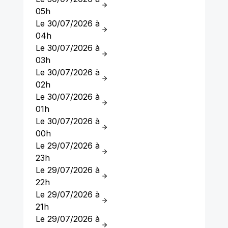
05h
Le 30/07/2026 à
04h
Le 30/07/2026 à
03h
Le 30/07/2026 à
02h
Le 30/07/2026 à
01h
Le 30/07/2026 à
00h
Le 29/07/2026 à
23h
Le 29/07/2026 à
22h
Le 29/07/2026 à
21h
Le 29/07/2026 à