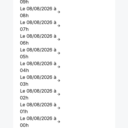
09h
Le 08/08/2026 à
08h
Le 08/08/2026 à
07h
Le 08/08/2026 à
06h
Le 08/08/2026 à
05h
Le 08/08/2026 à
04h
Le 08/08/2026 à
03h
Le 08/08/2026 à
02h
Le 08/08/2026 à
01h
Le 08/08/2026 à
00h