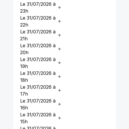
Le 31/07/2026 à
23h
Le 31/07/2026 à
22h
Le 31/07/2026 à
21h
Le 31/07/2026 à
20h
Le 31/07/2026 à
19h
Le 31/07/2026 à
18h
Le 31/07/2026 à
17h
Le 31/07/2026 à
16h
Le 31/07/2026 à
15h
Le 31/07/2026 à