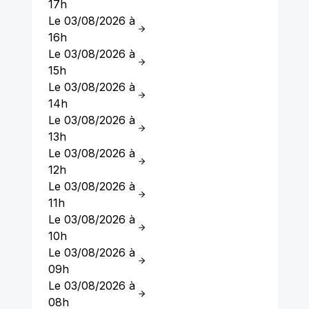
17h
Le 03/08/2026 à
16h
Le 03/08/2026 à
15h
Le 03/08/2026 à
14h
Le 03/08/2026 à
13h
Le 03/08/2026 à
12h
Le 03/08/2026 à
11h
Le 03/08/2026 à
10h
Le 03/08/2026 à
09h
Le 03/08/2026 à
08h