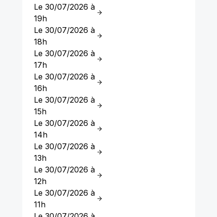
Le 30/07/2026 à
19h
Le 30/07/2026 à
18h
Le 30/07/2026 à
17h
Le 30/07/2026 à
16h
Le 30/07/2026 à
15h
Le 30/07/2026 à
14h
Le 30/07/2026 à
13h
Le 30/07/2026 à
12h
Le 30/07/2026 à
11h
Le 30/07/2026 à