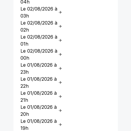
04h
Le 02/08/2026 à
03h
Le 02/08/2026 à
02h
Le 02/08/2026 à
01h
Le 02/08/2026 à
00h
Le 01/08/2026 à
23h
Le 01/08/2026 à
22h
Le 01/08/2026 à
21h
Le 01/08/2026 à
20h
Le 01/08/2026 à
19h