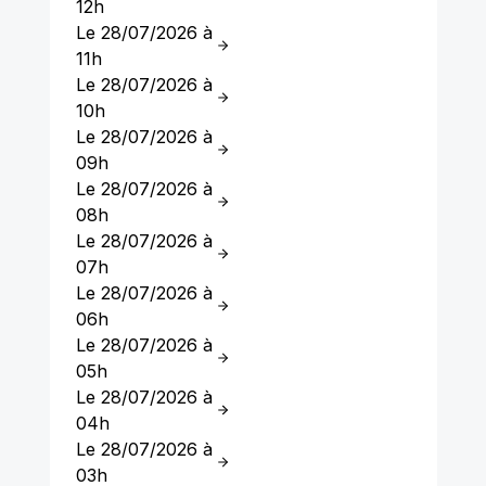
12h
Le 28/07/2026 à
11h
Le 28/07/2026 à
10h
Le 28/07/2026 à
09h
Le 28/07/2026 à
08h
Le 28/07/2026 à
07h
Le 28/07/2026 à
06h
Le 28/07/2026 à
05h
Le 28/07/2026 à
04h
Le 28/07/2026 à
03h