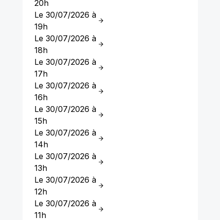
20h
Le 30/07/2026 à
19h
Le 30/07/2026 à
18h
Le 30/07/2026 à
17h
Le 30/07/2026 à
16h
Le 30/07/2026 à
15h
Le 30/07/2026 à
14h
Le 30/07/2026 à
13h
Le 30/07/2026 à
12h
Le 30/07/2026 à
11h