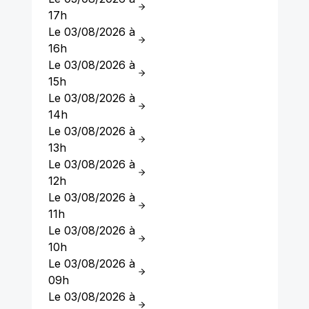
17h
Le 03/08/2026 à
16h
Le 03/08/2026 à
15h
Le 03/08/2026 à
14h
Le 03/08/2026 à
13h
Le 03/08/2026 à
12h
Le 03/08/2026 à
11h
Le 03/08/2026 à
10h
Le 03/08/2026 à
09h
Le 03/08/2026 à