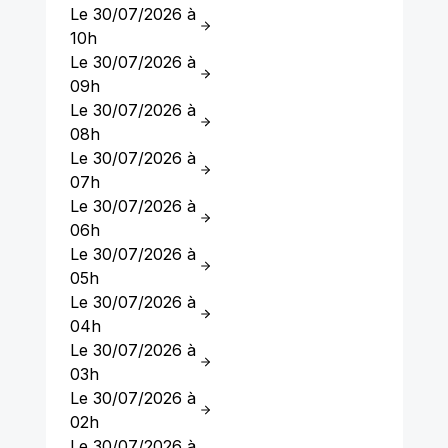
Le 30/07/2026 à
10h
Le 30/07/2026 à
09h
Le 30/07/2026 à
08h
Le 30/07/2026 à
07h
Le 30/07/2026 à
06h
Le 30/07/2026 à
05h
Le 30/07/2026 à
04h
Le 30/07/2026 à
03h
Le 30/07/2026 à
02h
Le 30/07/2026 à