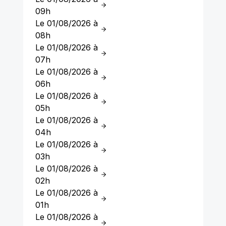
09h
Le 01/08/2026 à
08h
Le 01/08/2026 à
07h
Le 01/08/2026 à
06h
Le 01/08/2026 à
05h
Le 01/08/2026 à
04h
Le 01/08/2026 à
03h
Le 01/08/2026 à
02h
Le 01/08/2026 à
01h
Le 01/08/2026 à