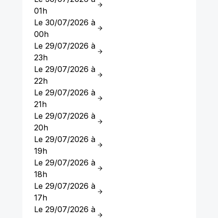
01h
Le 30/07/2026 à
00h
Le 29/07/2026 à
23h
Le 29/07/2026 à
22h
Le 29/07/2026 à
21h
Le 29/07/2026 à
20h
Le 29/07/2026 à
19h
Le 29/07/2026 à
18h
Le 29/07/2026 à
17h
Le 29/07/2026 à