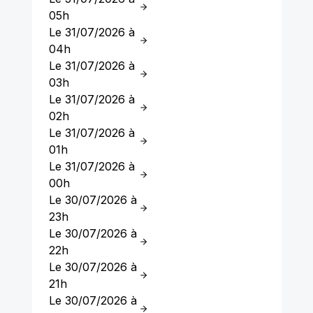
05h
Le 31/07/2026 à
04h
Le 31/07/2026 à
03h
Le 31/07/2026 à
02h
Le 31/07/2026 à
01h
Le 31/07/2026 à
00h
Le 30/07/2026 à
23h
Le 30/07/2026 à
22h
Le 30/07/2026 à
21h
Le 30/07/2026 à