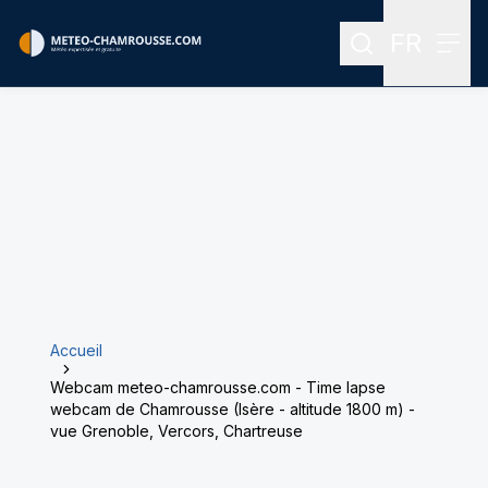
FR
Rechercher
Menu
Menu des
Accueil
Webcam meteo-chamrousse.com - Time lapse
webcam de Chamrousse (Isère - altitude 1800 m) -
vue Grenoble, Vercors, Chartreuse