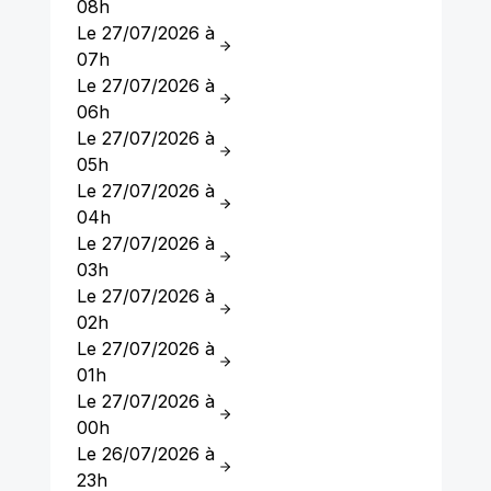
08h
Le 27/07/2026 à
07h
Le 27/07/2026 à
06h
Le 27/07/2026 à
05h
Le 27/07/2026 à
04h
Le 27/07/2026 à
03h
Le 27/07/2026 à
02h
Le 27/07/2026 à
01h
Le 27/07/2026 à
00h
Le 26/07/2026 à
23h