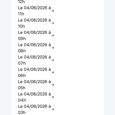
12h
Le 04/08/2026 à
11h
Le 04/08/2026 à
10h
Le 04/08/2026 à
09h
Le 04/08/2026 à
08h
Le 04/08/2026 à
07h
Le 04/08/2026 à
06h
Le 04/08/2026 à
05h
Le 04/08/2026 à
04h
Le 04/08/2026 à
03h