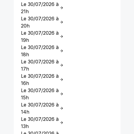
Le 30/07/2026 à
21h
Le 30/07/2026 à
20h
Le 30/07/2026 à
19h
Le 30/07/2026 à
18h
Le 30/07/2026 à
17h
Le 30/07/2026 à
16h
Le 30/07/2026 à
15h
Le 30/07/2026 à
14h
Le 30/07/2026 à
13h
Le 30/07/2026 à