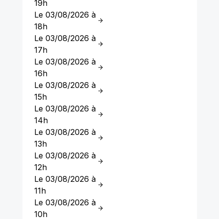
19h
Le 03/08/2026 à
18h
Le 03/08/2026 à
17h
Le 03/08/2026 à
16h
Le 03/08/2026 à
15h
Le 03/08/2026 à
14h
Le 03/08/2026 à
13h
Le 03/08/2026 à
12h
Le 03/08/2026 à
11h
Le 03/08/2026 à
10h