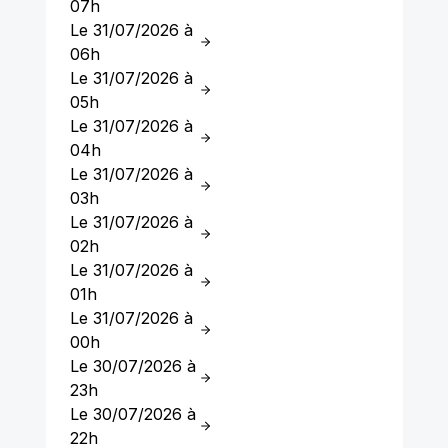
07h
Le 31/07/2026 à
06h
Le 31/07/2026 à
05h
Le 31/07/2026 à
04h
Le 31/07/2026 à
03h
Le 31/07/2026 à
02h
Le 31/07/2026 à
01h
Le 31/07/2026 à
00h
Le 30/07/2026 à
23h
Le 30/07/2026 à
22h