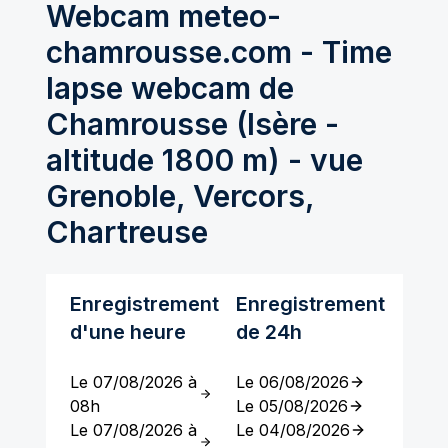
Webcam meteo-
chamrousse.com - Time
lapse webcam de
Chamrousse (Isère -
altitude 1800 m) - vue
Grenoble, Vercors,
Chartreuse
Enregistrement
Enregistrement
d'une heure
de 24h
Le 07/08/2026 à
Le 06/08/2026
08h
Le 05/08/2026
Le 07/08/2026 à
Le 04/08/2026