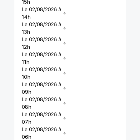
15h
Le 02/08/2026 à
14h
Le 02/08/2026 à
13h
Le 02/08/2026 à
12h
Le 02/08/2026 à
11h
Le 02/08/2026 à
10h
Le 02/08/2026 à
09h
Le 02/08/2026 à
08h
Le 02/08/2026 à
07h
Le 02/08/2026 à
06h