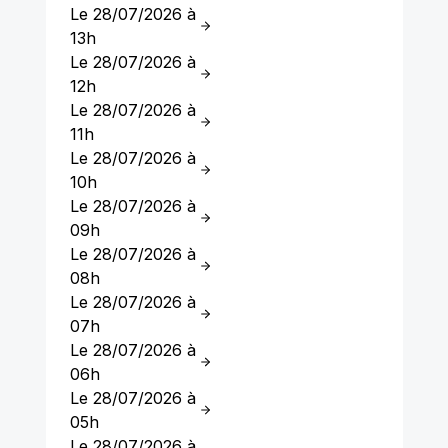
Le 28/07/2026 à
13h
Le 28/07/2026 à
12h
Le 28/07/2026 à
11h
Le 28/07/2026 à
10h
Le 28/07/2026 à
09h
Le 28/07/2026 à
08h
Le 28/07/2026 à
07h
Le 28/07/2026 à
06h
Le 28/07/2026 à
05h
Le 28/07/2026 à