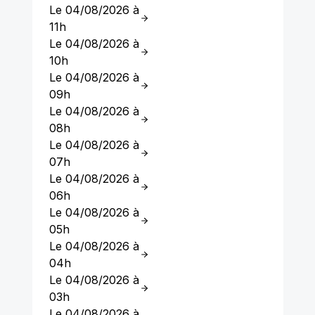
Le 04/08/2026 à
11h
Le 04/08/2026 à
10h
Le 04/08/2026 à
09h
Le 04/08/2026 à
08h
Le 04/08/2026 à
07h
Le 04/08/2026 à
06h
Le 04/08/2026 à
05h
Le 04/08/2026 à
04h
Le 04/08/2026 à
03h
Le 04/08/2026 à