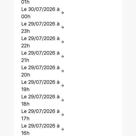
01h
Le 30/07/2026 à
00h
Le 29/07/2026 à
23h
Le 29/07/2026 à
22h
Le 29/07/2026 à
21h
Le 29/07/2026 à
20h
Le 29/07/2026 à
19h
Le 29/07/2026 à
18h
Le 29/07/2026 à
17h
Le 29/07/2026 à
16h