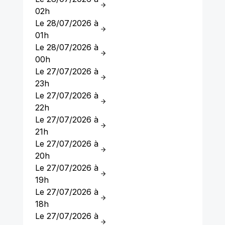
02h
Le 28/07/2026 à
01h
Le 28/07/2026 à
00h
Le 27/07/2026 à
23h
Le 27/07/2026 à
22h
Le 27/07/2026 à
21h
Le 27/07/2026 à
20h
Le 27/07/2026 à
19h
Le 27/07/2026 à
18h
Le 27/07/2026 à