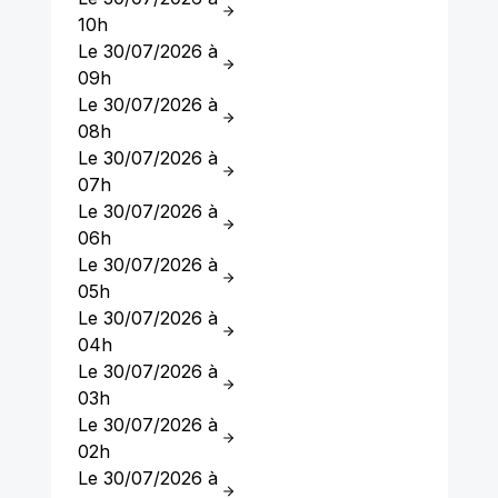
10h
Le 30/07/2026 à
09h
Le 30/07/2026 à
08h
Le 30/07/2026 à
07h
Le 30/07/2026 à
06h
Le 30/07/2026 à
05h
Le 30/07/2026 à
04h
Le 30/07/2026 à
03h
Le 30/07/2026 à
02h
Le 30/07/2026 à