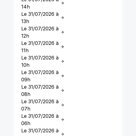
14h
Le 31/07/2026 à
13h
Le 31/07/2026 à
12h
Le 31/07/2026 à
11h
Le 31/07/2026 à
10h
Le 31/07/2026 à
09h
Le 31/07/2026 à
08h
Le 31/07/2026 à
07h
Le 31/07/2026 à
06h
Le 31/07/2026 à