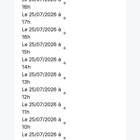
18h
Le 25/07/2026 à
17h
Le 25/07/2026 à
16h
Le 25/07/2026 à
15h
Le 25/07/2026 à
14h
Le 25/07/2026 à
13h
Le 25/07/2026 à
12h
Le 25/07/2026 à
11h
Le 25/07/2026 à
10h
Le 25/07/2026 à