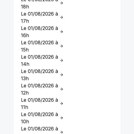
18h
Le 01/08/2026 à
17h
Le 01/08/2026 à
16h
Le 01/08/2026 à
15h
Le 01/08/2026 à
14h
Le 01/08/2026 à
13h
Le 01/08/2026 à
12h
Le 01/08/2026 à
11h
Le 01/08/2026 à
10h
Le 01/08/2026 à