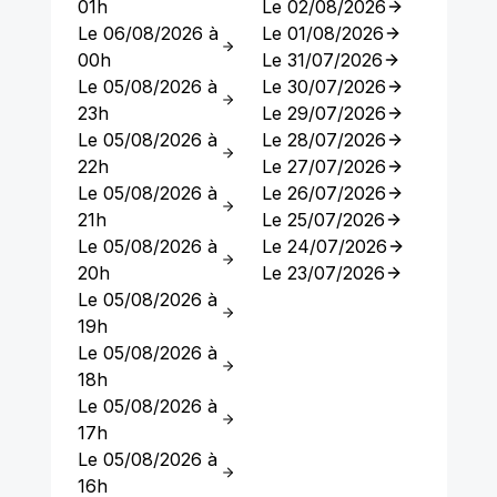
01h
Le 02/08/2026
Le 06/08/2026 à
Le 01/08/2026
00h
Le 31/07/2026
Le 05/08/2026 à
Le 30/07/2026
23h
Le 29/07/2026
Le 05/08/2026 à
Le 28/07/2026
22h
Le 27/07/2026
Le 05/08/2026 à
Le 26/07/2026
21h
Le 25/07/2026
Le 05/08/2026 à
Le 24/07/2026
20h
Le 23/07/2026
Le 05/08/2026 à
19h
Le 05/08/2026 à
18h
Le 05/08/2026 à
17h
Le 05/08/2026 à
16h