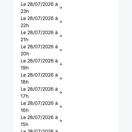
Le 28/07/2026 à
23h
Le 28/07/2026 à
22h
Le 28/07/2026 à
21h
Le 28/07/2026 à
20h
Le 28/07/2026 à
19h
Le 28/07/2026 à
18h
Le 28/07/2026 à
17h
Le 28/07/2026 à
16h
Le 28/07/2026 à
15h
Le 28/07/2026 à