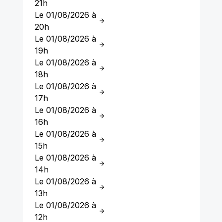
21h
Le 01/08/2026 à
20h
Le 01/08/2026 à
19h
Le 01/08/2026 à
18h
Le 01/08/2026 à
17h
Le 01/08/2026 à
16h
Le 01/08/2026 à
15h
Le 01/08/2026 à
14h
Le 01/08/2026 à
13h
Le 01/08/2026 à
12h