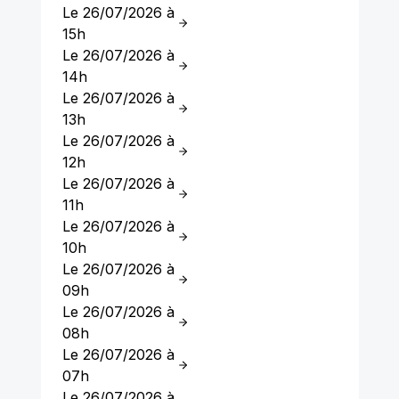
Le 26/07/2026 à
15h
Le 26/07/2026 à
14h
Le 26/07/2026 à
13h
Le 26/07/2026 à
12h
Le 26/07/2026 à
11h
Le 26/07/2026 à
10h
Le 26/07/2026 à
09h
Le 26/07/2026 à
08h
Le 26/07/2026 à
07h
Le 26/07/2026 à