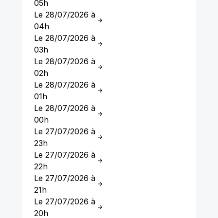
05h
Le 28/07/2026 à
04h
Le 28/07/2026 à
03h
Le 28/07/2026 à
02h
Le 28/07/2026 à
01h
Le 28/07/2026 à
00h
Le 27/07/2026 à
23h
Le 27/07/2026 à
22h
Le 27/07/2026 à
21h
Le 27/07/2026 à
20h