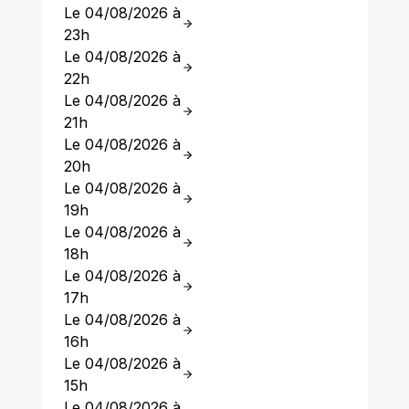
Le 04/08/2026 à
23h
Le 04/08/2026 à
22h
Le 04/08/2026 à
21h
Le 04/08/2026 à
20h
Le 04/08/2026 à
19h
Le 04/08/2026 à
18h
Le 04/08/2026 à
17h
Le 04/08/2026 à
16h
Le 04/08/2026 à
15h
Le 04/08/2026 à