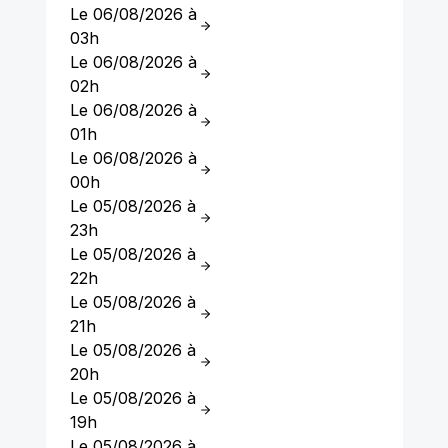
Le 06/08/2026 à
03h
Le 06/08/2026 à
02h
Le 06/08/2026 à
01h
Le 06/08/2026 à
00h
Le 05/08/2026 à
23h
Le 05/08/2026 à
22h
Le 05/08/2026 à
21h
Le 05/08/2026 à
20h
Le 05/08/2026 à
19h
Le 05/08/2026 à