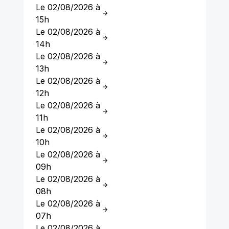
Le 02/08/2026 à
15h
Le 02/08/2026 à
14h
Le 02/08/2026 à
13h
Le 02/08/2026 à
12h
Le 02/08/2026 à
11h
Le 02/08/2026 à
10h
Le 02/08/2026 à
09h
Le 02/08/2026 à
08h
Le 02/08/2026 à
07h
Le 02/08/2026 à