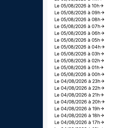
Le 05/08/2026 à 10h
Le 05/08/2026 à 09h
Le 05/08/2026 à 08h
Le 05/08/2026 à 07h
Le 05/08/2026 à 06h
Le 05/08/2026 à 05h
Le 05/08/2026 à 04h
Le 05/08/2026 à 03h
Le 05/08/2026 à 02h
Le 05/08/2026 à 01h
Le 05/08/2026 à 00h
Le 04/08/2026 à 23h
Le 04/08/2026 à 22h
Le 04/08/2026 à 21h
Le 04/08/2026 à 20h
Le 04/08/2026 à 19h
Le 04/08/2026 à 18h
Le 04/08/2026 à 17h