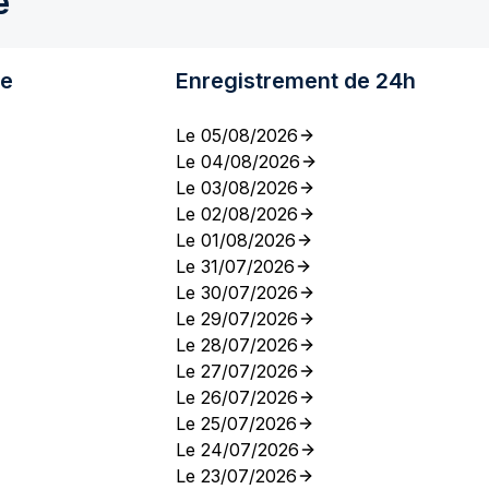
e
re
Enregistrement de 24h
Le 05/08/2026
Le 04/08/2026
Le 03/08/2026
Le 02/08/2026
Le 01/08/2026
Le 31/07/2026
Le 30/07/2026
Le 29/07/2026
Le 28/07/2026
Le 27/07/2026
Le 26/07/2026
Le 25/07/2026
Le 24/07/2026
Le 23/07/2026