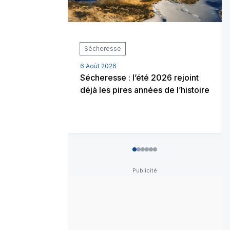
Sécheresse
6 Août 2026
Sécheresse : l’été 2026 rejoint
déjà les pires années de l’histoire
0
1
2
3
4
5