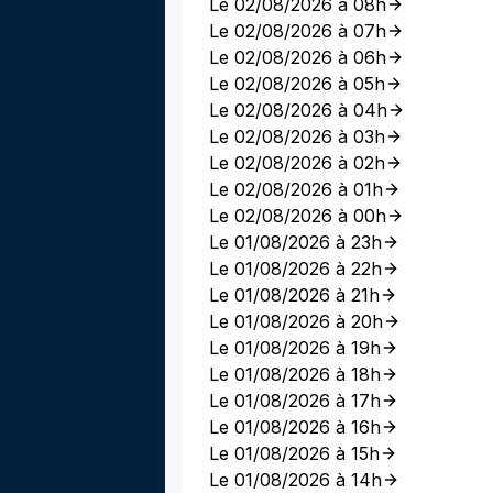
Le 02/08/2026 à 08h
Le 02/08/2026 à 07h
Le 02/08/2026 à 06h
Le 02/08/2026 à 05h
Le 02/08/2026 à 04h
Le 02/08/2026 à 03h
Le 02/08/2026 à 02h
Le 02/08/2026 à 01h
Le 02/08/2026 à 00h
Le 01/08/2026 à 23h
Le 01/08/2026 à 22h
Le 01/08/2026 à 21h
Le 01/08/2026 à 20h
Le 01/08/2026 à 19h
Le 01/08/2026 à 18h
Le 01/08/2026 à 17h
Le 01/08/2026 à 16h
Le 01/08/2026 à 15h
Le 01/08/2026 à 14h