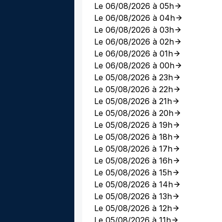
Le 06/08/2026 à 05h
Le 06/08/2026 à 04h
Le 06/08/2026 à 03h
Le 06/08/2026 à 02h
Le 06/08/2026 à 01h
Le 06/08/2026 à 00h
Le 05/08/2026 à 23h
Le 05/08/2026 à 22h
Le 05/08/2026 à 21h
Le 05/08/2026 à 20h
Le 05/08/2026 à 19h
Le 05/08/2026 à 18h
Le 05/08/2026 à 17h
Le 05/08/2026 à 16h
Le 05/08/2026 à 15h
Le 05/08/2026 à 14h
Le 05/08/2026 à 13h
Le 05/08/2026 à 12h
Le 05/08/2026 à 11h