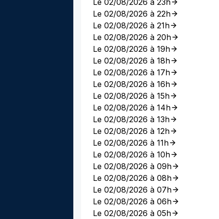
Le 02/08/2026 à 23h
Le 02/08/2026 à 22h
Le 02/08/2026 à 21h
Le 02/08/2026 à 20h
Le 02/08/2026 à 19h
Le 02/08/2026 à 18h
Le 02/08/2026 à 17h
Le 02/08/2026 à 16h
Le 02/08/2026 à 15h
Le 02/08/2026 à 14h
Le 02/08/2026 à 13h
Le 02/08/2026 à 12h
Le 02/08/2026 à 11h
Le 02/08/2026 à 10h
Le 02/08/2026 à 09h
Le 02/08/2026 à 08h
Le 02/08/2026 à 07h
Le 02/08/2026 à 06h
Le 02/08/2026 à 05h