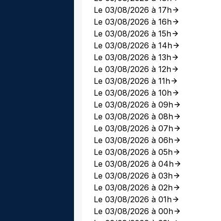
Le 03/08/2026 à 17h
Le 03/08/2026 à 16h
Le 03/08/2026 à 15h
Le 03/08/2026 à 14h
Le 03/08/2026 à 13h
Le 03/08/2026 à 12h
Le 03/08/2026 à 11h
Le 03/08/2026 à 10h
Le 03/08/2026 à 09h
Le 03/08/2026 à 08h
Le 03/08/2026 à 07h
Le 03/08/2026 à 06h
Le 03/08/2026 à 05h
Le 03/08/2026 à 04h
Le 03/08/2026 à 03h
Le 03/08/2026 à 02h
Le 03/08/2026 à 01h
Le 03/08/2026 à 00h