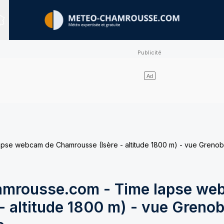
Sites expertisés
e webcam de Chamrousse (Isère - altitude 1800 m) - vue Grenobl
mrousse.com - Time lapse we
 altitude 1800 m) - vue Grenob