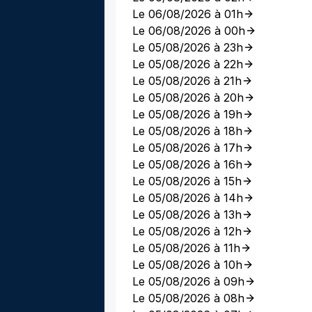
Le 06/08/2026 à 01h
Le 06/08/2026 à 00h
Le 05/08/2026 à 23h
Le 05/08/2026 à 22h
Le 05/08/2026 à 21h
Le 05/08/2026 à 20h
Le 05/08/2026 à 19h
Le 05/08/2026 à 18h
Le 05/08/2026 à 17h
Le 05/08/2026 à 16h
Le 05/08/2026 à 15h
Le 05/08/2026 à 14h
Le 05/08/2026 à 13h
Le 05/08/2026 à 12h
Le 05/08/2026 à 11h
Le 05/08/2026 à 10h
Le 05/08/2026 à 09h
Le 05/08/2026 à 08h