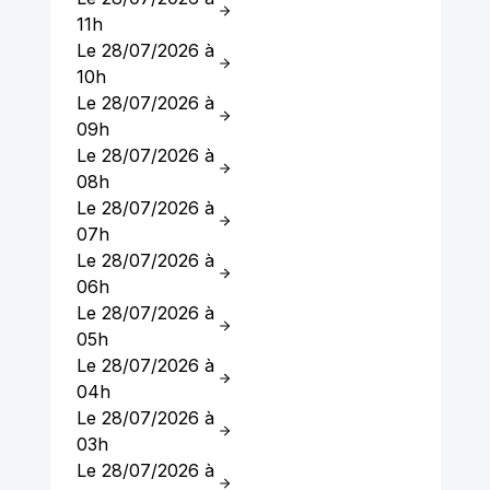
11h
Le 28/07/2026 à
10h
Le 28/07/2026 à
09h
Le 28/07/2026 à
08h
Le 28/07/2026 à
07h
Le 28/07/2026 à
06h
Le 28/07/2026 à
05h
Le 28/07/2026 à
04h
Le 28/07/2026 à
03h
Le 28/07/2026 à