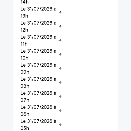
14h
Le 31/07/2026 à
13h
Le 31/07/2026 à
12h
Le 31/07/2026 à
11h
Le 31/07/2026 à
10h
Le 31/07/2026 à
09h
Le 31/07/2026 à
08h
Le 31/07/2026 à
07h
Le 31/07/2026 à
06h
Le 31/07/2026 à
05h