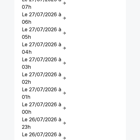
07h
Le 27/07/2026 à
06h
Le 27/07/2026 à
05h
Le 27/07/2026 à
04h
Le 27/07/2026 à
03h
Le 27/07/2026 à
02h
Le 27/07/2026 à
01h
Le 27/07/2026 à
00h
Le 26/07/2026 à
23h
Le 26/07/2026 à