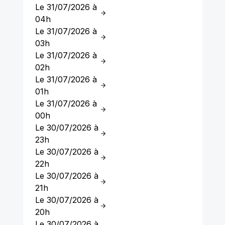
Le 31/07/2026 à
04h
Le 31/07/2026 à
03h
Le 31/07/2026 à
02h
Le 31/07/2026 à
01h
Le 31/07/2026 à
00h
Le 30/07/2026 à
23h
Le 30/07/2026 à
22h
Le 30/07/2026 à
21h
Le 30/07/2026 à
20h
Le 30/07/2026 à