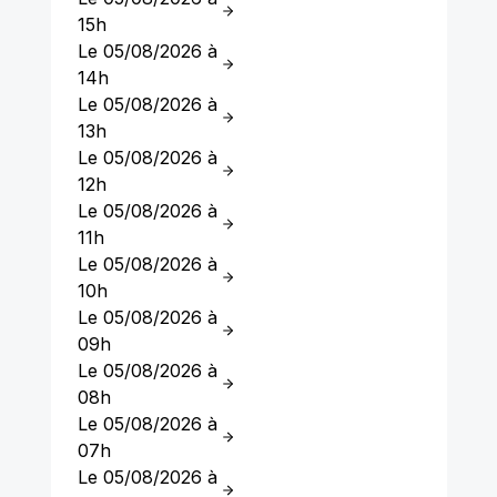
15h
Le 05/08/2026 à
14h
Le 05/08/2026 à
13h
Le 05/08/2026 à
12h
Le 05/08/2026 à
11h
Le 05/08/2026 à
10h
Le 05/08/2026 à
09h
Le 05/08/2026 à
08h
Le 05/08/2026 à
07h
Le 05/08/2026 à