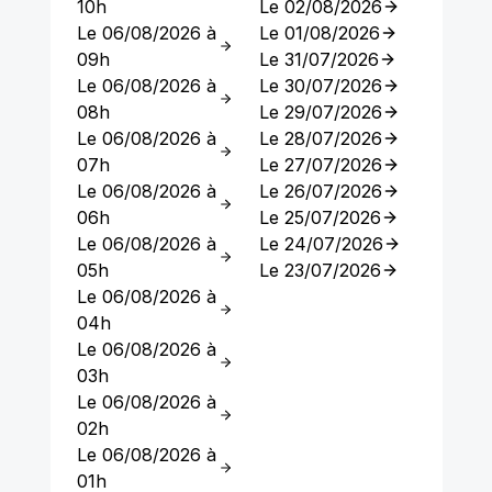
10h
Le 02/08/2026
Le 06/08/2026 à
Le 01/08/2026
09h
Le 31/07/2026
Le 06/08/2026 à
Le 30/07/2026
08h
Le 29/07/2026
Le 06/08/2026 à
Le 28/07/2026
07h
Le 27/07/2026
Le 06/08/2026 à
Le 26/07/2026
06h
Le 25/07/2026
Le 06/08/2026 à
Le 24/07/2026
05h
Le 23/07/2026
Le 06/08/2026 à
04h
Le 06/08/2026 à
03h
Le 06/08/2026 à
02h
Le 06/08/2026 à
01h