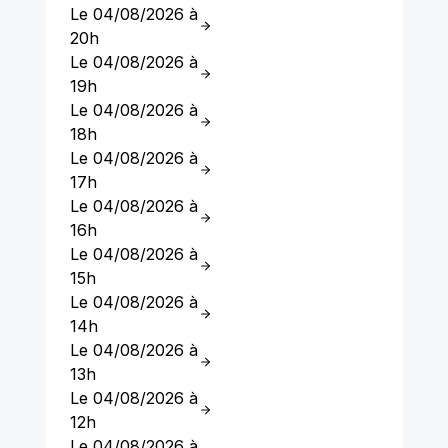
Le 04/08/2026 à
20h
Le 04/08/2026 à
19h
Le 04/08/2026 à
18h
Le 04/08/2026 à
17h
Le 04/08/2026 à
16h
Le 04/08/2026 à
15h
Le 04/08/2026 à
14h
Le 04/08/2026 à
13h
Le 04/08/2026 à
12h
Le 04/08/2026 à