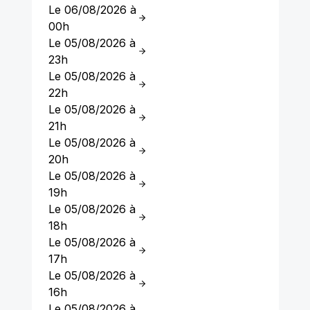
Le 06/08/2026 à
00h
Le 05/08/2026 à
23h
Le 05/08/2026 à
22h
Le 05/08/2026 à
21h
Le 05/08/2026 à
20h
Le 05/08/2026 à
19h
Le 05/08/2026 à
18h
Le 05/08/2026 à
17h
Le 05/08/2026 à
16h
Le 05/08/2026 à