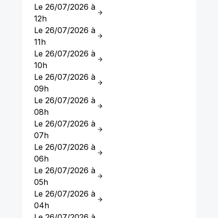
Le 26/07/2026 à
12h
Le 26/07/2026 à
11h
Le 26/07/2026 à
10h
Le 26/07/2026 à
09h
Le 26/07/2026 à
08h
Le 26/07/2026 à
07h
Le 26/07/2026 à
06h
Le 26/07/2026 à
05h
Le 26/07/2026 à
04h
Le 26/07/2026 à