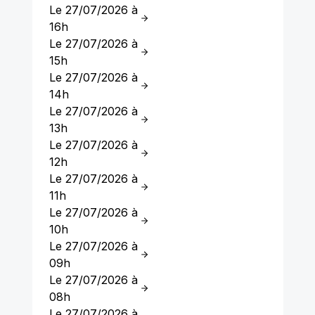
Le 27/07/2026 à
16h
Le 27/07/2026 à
15h
Le 27/07/2026 à
14h
Le 27/07/2026 à
13h
Le 27/07/2026 à
12h
Le 27/07/2026 à
11h
Le 27/07/2026 à
10h
Le 27/07/2026 à
09h
Le 27/07/2026 à
08h
Le 27/07/2026 à