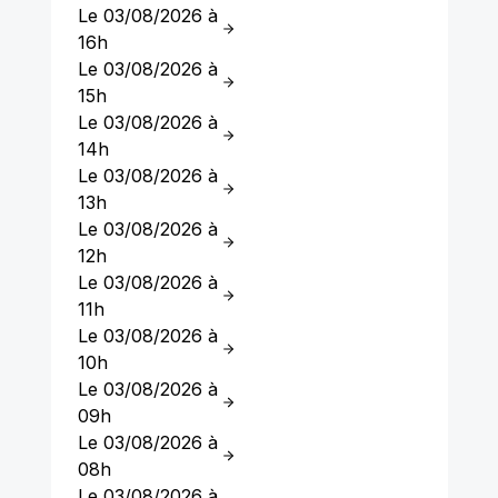
Le 03/08/2026 à
16h
Le 03/08/2026 à
15h
Le 03/08/2026 à
14h
Le 03/08/2026 à
13h
Le 03/08/2026 à
12h
Le 03/08/2026 à
11h
Le 03/08/2026 à
10h
Le 03/08/2026 à
09h
Le 03/08/2026 à
08h
Le 03/08/2026 à