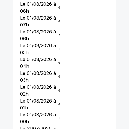
Le 01/08/2026 à
08h
Le 01/08/2026 à
07h
Le 01/08/2026 à
06h
Le 01/08/2026 à
05h
Le 01/08/2026 à
04h
Le 01/08/2026 à
03h
Le 01/08/2026 à
02h
Le 01/08/2026 à
01h
Le 01/08/2026 à
00h
Le 31/07/2026 à