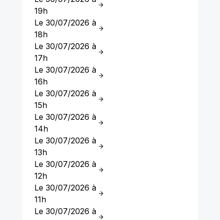
19h
Le 30/07/2026 à
18h
Le 30/07/2026 à
17h
Le 30/07/2026 à
16h
Le 30/07/2026 à
15h
Le 30/07/2026 à
14h
Le 30/07/2026 à
13h
Le 30/07/2026 à
12h
Le 30/07/2026 à
11h
Le 30/07/2026 à