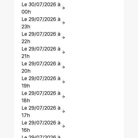
Le 30/07/2026 à
00h
Le 29/07/2026 à
23h
Le 29/07/2026 à
22h
Le 29/07/2026 à
21h
Le 29/07/2026 à
20h
Le 29/07/2026 à
19h
Le 29/07/2026 à
18h
Le 29/07/2026 à
17h
Le 29/07/2026 à
16h
Le 29/07/2026 à