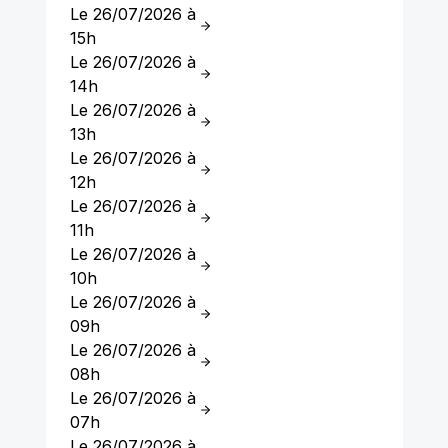
Le 26/07/2026 à
15h
Le 26/07/2026 à
14h
Le 26/07/2026 à
13h
Le 26/07/2026 à
12h
Le 26/07/2026 à
11h
Le 26/07/2026 à
10h
Le 26/07/2026 à
09h
Le 26/07/2026 à
08h
Le 26/07/2026 à
07h
Le 26/07/2026 à