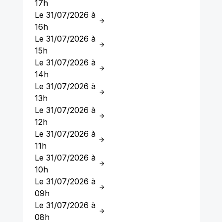
17h
Le 31/07/2026 à
16h
Le 31/07/2026 à
15h
Le 31/07/2026 à
14h
Le 31/07/2026 à
13h
Le 31/07/2026 à
12h
Le 31/07/2026 à
11h
Le 31/07/2026 à
10h
Le 31/07/2026 à
09h
Le 31/07/2026 à
08h