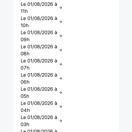
Le 01/08/2026 à
11h
Le 01/08/2026 à
10h
Le 01/08/2026 à
09h
Le 01/08/2026 à
08h
Le 01/08/2026 à
07h
Le 01/08/2026 à
06h
Le 01/08/2026 à
05h
Le 01/08/2026 à
04h
Le 01/08/2026 à
03h
Le 01/08/2026 à