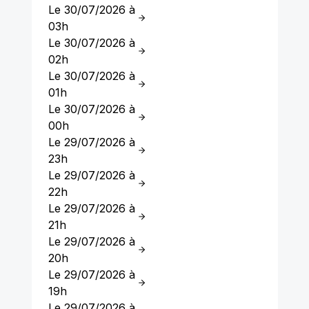
Le 30/07/2026 à
03h
Le 30/07/2026 à
02h
Le 30/07/2026 à
01h
Le 30/07/2026 à
00h
Le 29/07/2026 à
23h
Le 29/07/2026 à
22h
Le 29/07/2026 à
21h
Le 29/07/2026 à
20h
Le 29/07/2026 à
19h
Le 29/07/2026 à