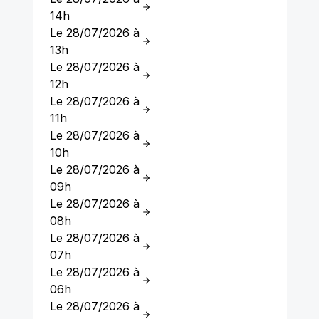
14h
Le 28/07/2026 à
13h
Le 28/07/2026 à
12h
Le 28/07/2026 à
11h
Le 28/07/2026 à
10h
Le 28/07/2026 à
09h
Le 28/07/2026 à
08h
Le 28/07/2026 à
07h
Le 28/07/2026 à
06h
Le 28/07/2026 à