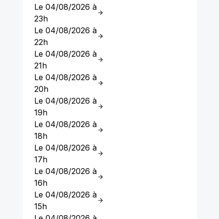
Le 04/08/2026 à
23h
Le 04/08/2026 à
22h
Le 04/08/2026 à
21h
Le 04/08/2026 à
20h
Le 04/08/2026 à
19h
Le 04/08/2026 à
18h
Le 04/08/2026 à
17h
Le 04/08/2026 à
16h
Le 04/08/2026 à
15h
Le 04/08/2026 à