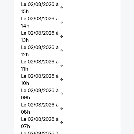
Le 02/08/2026 à
15h
Le 02/08/2026 à
14h
Le 02/08/2026 à
13h
Le 02/08/2026 à
12h
Le 02/08/2026 à
11h
Le 02/08/2026 à
10h
Le 02/08/2026 à
09h
Le 02/08/2026 à
08h
Le 02/08/2026 à
07h
Le 02/08/2026 à