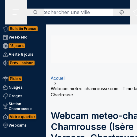
Rechercher
Menu secondaire
Bulletin France
Week-end
15 jours
Alerte 8 jours
Prévi. saison
Accueil
Pluies
Nuages
Webcam meteo-chamrousse.com - Time laps
Chartreuse
Orages
Station
Chamrousse
Webcam meteo-cha
Votre quartier
Chamrousse (Isère -
Webcams