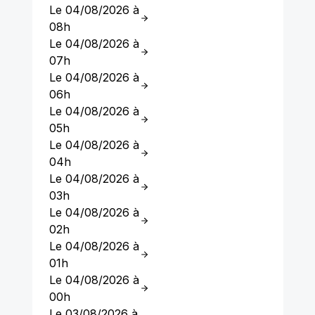
Le 04/08/2026 à
08h
Le 04/08/2026 à
07h
Le 04/08/2026 à
06h
Le 04/08/2026 à
05h
Le 04/08/2026 à
04h
Le 04/08/2026 à
03h
Le 04/08/2026 à
02h
Le 04/08/2026 à
01h
Le 04/08/2026 à
00h
Le 03/08/2026 à