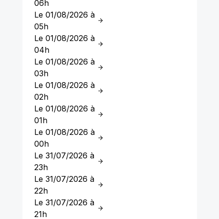
06h
Le 01/08/2026 à
05h
Le 01/08/2026 à
04h
Le 01/08/2026 à
03h
Le 01/08/2026 à
02h
Le 01/08/2026 à
01h
Le 01/08/2026 à
00h
Le 31/07/2026 à
23h
Le 31/07/2026 à
22h
Le 31/07/2026 à
21h