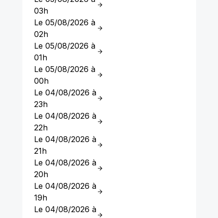
03h
Le 05/08/2026 à
02h
Le 05/08/2026 à
01h
Le 05/08/2026 à
00h
Le 04/08/2026 à
23h
Le 04/08/2026 à
22h
Le 04/08/2026 à
21h
Le 04/08/2026 à
20h
Le 04/08/2026 à
19h
Le 04/08/2026 à