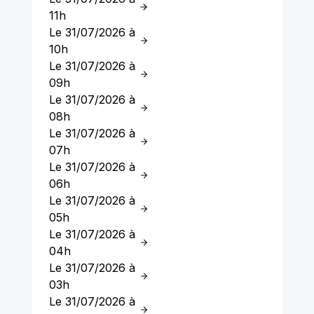
11h
Le 31/07/2026 à
10h
Le 31/07/2026 à
09h
Le 31/07/2026 à
08h
Le 31/07/2026 à
07h
Le 31/07/2026 à
06h
Le 31/07/2026 à
05h
Le 31/07/2026 à
04h
Le 31/07/2026 à
03h
Le 31/07/2026 à