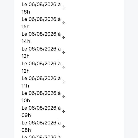
Le 06/08/2026 à
16h
Le 06/08/2026 à
15h
Le 06/08/2026 à
14h
Le 06/08/2026 à
13h
Le 06/08/2026 à
12h
Le 06/08/2026 à
11h
Le 06/08/2026 à
10h
Le 06/08/2026 à
09h
Le 06/08/2026 à
08h
Le 06/08/2026 à