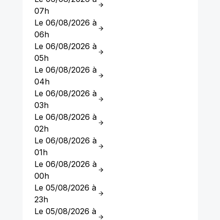
07h
Le 06/08/2026 à
06h
Le 06/08/2026 à
05h
Le 06/08/2026 à
04h
Le 06/08/2026 à
03h
Le 06/08/2026 à
02h
Le 06/08/2026 à
01h
Le 06/08/2026 à
00h
Le 05/08/2026 à
23h
Le 05/08/2026 à