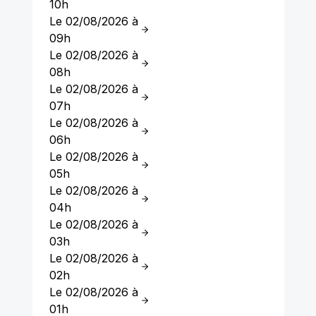
10h
Le 02/08/2026 à
09h
Le 02/08/2026 à
08h
Le 02/08/2026 à
07h
Le 02/08/2026 à
06h
Le 02/08/2026 à
05h
Le 02/08/2026 à
04h
Le 02/08/2026 à
03h
Le 02/08/2026 à
02h
Le 02/08/2026 à
01h