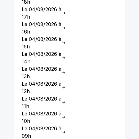
18h
Le 04/08/2026 à
17h
Le 04/08/2026 à
16h
Le 04/08/2026 à
15h
Le 04/08/2026 à
14h
Le 04/08/2026 à
13h
Le 04/08/2026 à
12h
Le 04/08/2026 à
11h
Le 04/08/2026 à
10h
Le 04/08/2026 à
09h