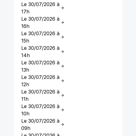
Le 30/07/2026 à
17h
Le 30/07/2026 à
16h
Le 30/07/2026 à
15h
Le 30/07/2026 à
14h
Le 30/07/2026 à
13h
Le 30/07/2026 à
12h
Le 30/07/2026 à
11h
Le 30/07/2026 à
10h
Le 30/07/2026 à
09h
Le 30/07/2026 à