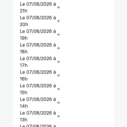
Le 07/08/2026 à
21h
Le 07/08/2026 à
20h
Le 07/08/2026 à
19h
Le 07/08/2026 à
18h
Le 07/08/2026 à
17h
Le 07/08/2026 à
16h
Le 07/08/2026 à
15h
Le 07/08/2026 à
14h
Le 07/08/2026 à
13h
Le 07/08/2026 à