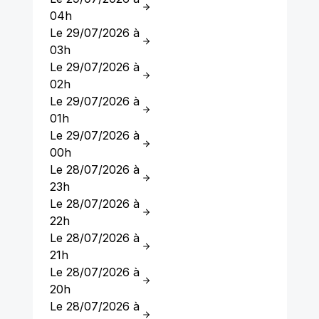
04h
Le 29/07/2026 à
03h
Le 29/07/2026 à
02h
Le 29/07/2026 à
01h
Le 29/07/2026 à
00h
Le 28/07/2026 à
23h
Le 28/07/2026 à
22h
Le 28/07/2026 à
21h
Le 28/07/2026 à
20h
Le 28/07/2026 à