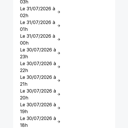
03h
Le 31/07/2026 à
02h
Le 31/07/2026 à
01h
Le 31/07/2026 à
00h
Le 30/07/2026 à
23h
Le 30/07/2026 à
22h
Le 30/07/2026 à
21h
Le 30/07/2026 à
20h
Le 30/07/2026 à
19h
Le 30/07/2026 à
18h