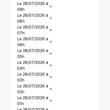
Le 28/07/2026 à
09h
Le 28/07/2026 à
08h
Le 28/07/2026 à
07h
Le 28/07/2026 à
06h
Le 28/07/2026 à
05h
Le 28/07/2026 à
04h
Le 28/07/2026 à
03h
Le 28/07/2026 à
02h
Le 28/07/2026 à
01h
Le 28/07/2026 à