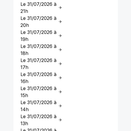
Le 31/07/2026 à
21h
Le 31/07/2026 à
20h
Le 31/07/2026 à
19h
Le 31/07/2026 à
18h
Le 31/07/2026 à
17h
Le 31/07/2026 à
16h
Le 31/07/2026 à
15h
Le 31/07/2026 à
14h
Le 31/07/2026 à
13h
Le 31/07/2026 à