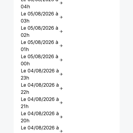
04h
Le 05/08/2026 à
03h
Le 05/08/2026 à
02h
Le 05/08/2026 à
01h
Le 05/08/2026 à
00h
Le 04/08/2026 à
23h
Le 04/08/2026 à
22h
Le 04/08/2026 à
21h
Le 04/08/2026 à
20h
Le 04/08/2026 à