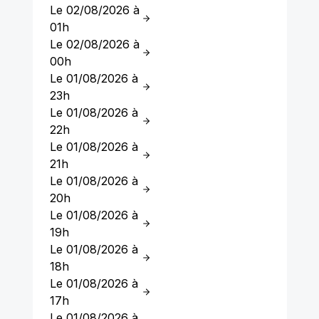
Le 02/08/2026 à
01h
Le 02/08/2026 à
00h
Le 01/08/2026 à
23h
Le 01/08/2026 à
22h
Le 01/08/2026 à
21h
Le 01/08/2026 à
20h
Le 01/08/2026 à
19h
Le 01/08/2026 à
18h
Le 01/08/2026 à
17h
Le 01/08/2026 à