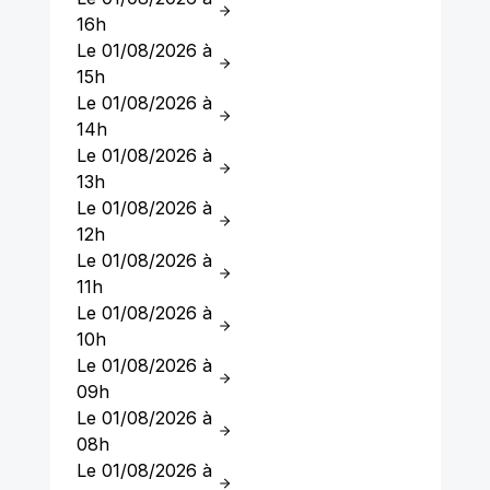
16h
Le 01/08/2026 à
15h
Le 01/08/2026 à
14h
Le 01/08/2026 à
13h
Le 01/08/2026 à
12h
Le 01/08/2026 à
11h
Le 01/08/2026 à
10h
Le 01/08/2026 à
09h
Le 01/08/2026 à
08h
Le 01/08/2026 à