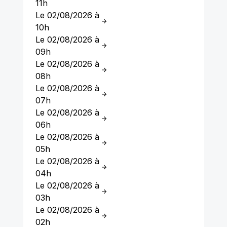
11h
Le 02/08/2026 à
10h
Le 02/08/2026 à
09h
Le 02/08/2026 à
08h
Le 02/08/2026 à
07h
Le 02/08/2026 à
06h
Le 02/08/2026 à
05h
Le 02/08/2026 à
04h
Le 02/08/2026 à
03h
Le 02/08/2026 à
02h