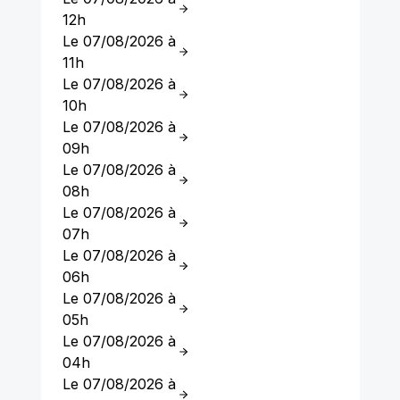
12h
Le 07/08/2026 à
11h
Le 07/08/2026 à
10h
Le 07/08/2026 à
09h
Le 07/08/2026 à
08h
Le 07/08/2026 à
07h
Le 07/08/2026 à
06h
Le 07/08/2026 à
05h
Le 07/08/2026 à
04h
Le 07/08/2026 à