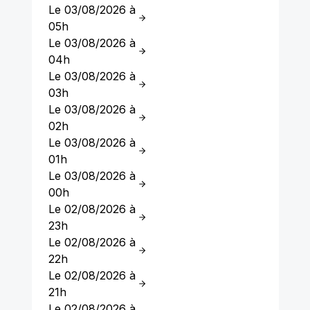
Le 03/08/2026 à
05h
Le 03/08/2026 à
04h
Le 03/08/2026 à
03h
Le 03/08/2026 à
02h
Le 03/08/2026 à
01h
Le 03/08/2026 à
00h
Le 02/08/2026 à
23h
Le 02/08/2026 à
22h
Le 02/08/2026 à
21h
Le 02/08/2026 à