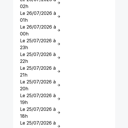
02h
Le 26/07/2026 à
01h
Le 26/07/2026 à
00h
Le 25/07/2026 à
23h
Le 25/07/2026 à
22h
Le 25/07/2026 à
21h
Le 25/07/2026 à
20h
Le 25/07/2026 à
19h
Le 25/07/2026 à
18h
Le 25/07/2026 à