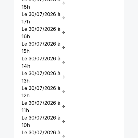
18h
Le 30/07/2026 à
17h
Le 30/07/2026 à
16h
Le 30/07/2026 à
15h
Le 30/07/2026 à
14h
Le 30/07/2026 à
13h
Le 30/07/2026 à
12h
Le 30/07/2026 à
11h
Le 30/07/2026 à
10h
Le 30/07/2026 à