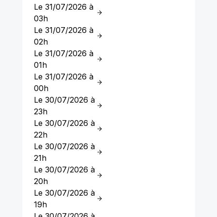
Le 31/07/2026 à
03h
Le 31/07/2026 à
02h
Le 31/07/2026 à
01h
Le 31/07/2026 à
00h
Le 30/07/2026 à
23h
Le 30/07/2026 à
22h
Le 30/07/2026 à
21h
Le 30/07/2026 à
20h
Le 30/07/2026 à
19h
Le 30/07/2026 à