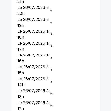
21h
Le 26/07/2026 à
20h
Le 26/07/2026 à
19h
Le 26/07/2026 à
18h
Le 26/07/2026 à
17h
Le 26/07/2026 à
16h
Le 26/07/2026 à
15h
Le 26/07/2026 à
14h
Le 26/07/2026 à
13h
Le 26/07/2026 à
12h