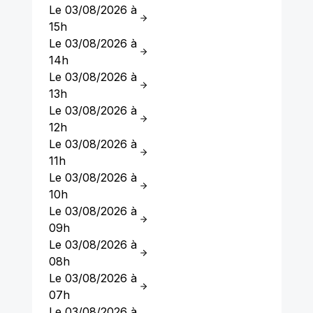
Le 03/08/2026 à
15h
Le 03/08/2026 à
14h
Le 03/08/2026 à
13h
Le 03/08/2026 à
12h
Le 03/08/2026 à
11h
Le 03/08/2026 à
10h
Le 03/08/2026 à
09h
Le 03/08/2026 à
08h
Le 03/08/2026 à
07h
Le 03/08/2026 à