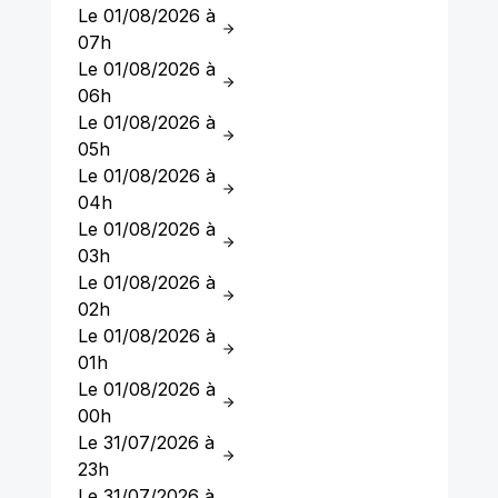
Le 01/08/2026 à
07h
Le 01/08/2026 à
06h
Le 01/08/2026 à
05h
Le 01/08/2026 à
04h
Le 01/08/2026 à
03h
Le 01/08/2026 à
02h
Le 01/08/2026 à
01h
Le 01/08/2026 à
00h
Le 31/07/2026 à
23h
Le 31/07/2026 à