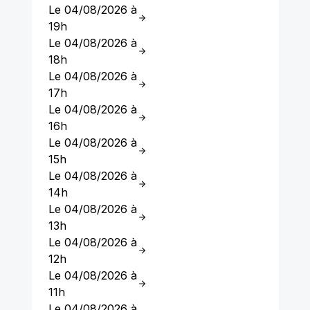
Le 04/08/2026 à
19h
Le 04/08/2026 à
18h
Le 04/08/2026 à
17h
Le 04/08/2026 à
16h
Le 04/08/2026 à
15h
Le 04/08/2026 à
14h
Le 04/08/2026 à
13h
Le 04/08/2026 à
12h
Le 04/08/2026 à
11h
Le 04/08/2026 à