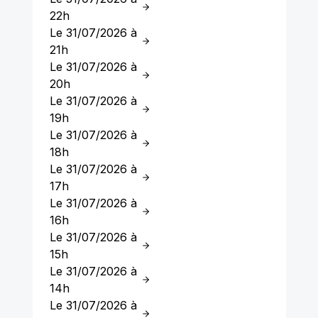
22h
Le 31/07/2026 à
21h
Le 31/07/2026 à
20h
Le 31/07/2026 à
19h
Le 31/07/2026 à
18h
Le 31/07/2026 à
17h
Le 31/07/2026 à
16h
Le 31/07/2026 à
15h
Le 31/07/2026 à
14h
Le 31/07/2026 à