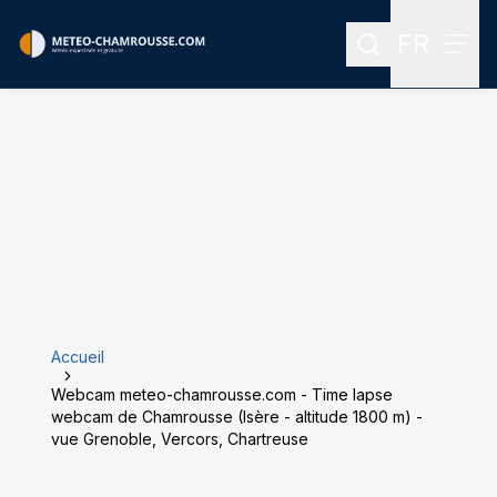
FR
Rechercher
Menu
Menu des
Accueil
Webcam meteo-chamrousse.com - Time lapse
webcam de Chamrousse (Isère - altitude 1800 m) -
vue Grenoble, Vercors, Chartreuse