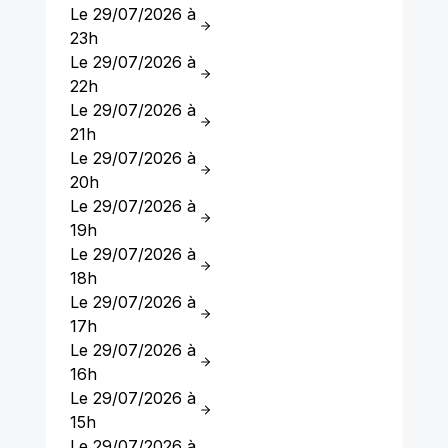
Le 29/07/2026 à
23h
Le 29/07/2026 à
22h
Le 29/07/2026 à
21h
Le 29/07/2026 à
20h
Le 29/07/2026 à
19h
Le 29/07/2026 à
18h
Le 29/07/2026 à
17h
Le 29/07/2026 à
16h
Le 29/07/2026 à
15h
Le 29/07/2026 à