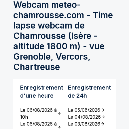
Webcam meteo-
chamrousse.com - Time
lapse webcam de
Chamrousse (Isère -
altitude 1800 m) - vue
Grenoble, Vercors,
Chartreuse
Enregistrement
Enregistrement
d'une heure
de 24h
Le 06/08/2026 à
Le 05/08/2026
10h
Le 04/08/2026
Le 06/08/2026 à
Le 03/08/2026