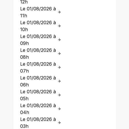
12h
Le 01/08/2026 à
11h
Le 01/08/2026 à
10h
Le 01/08/2026 à
09h
Le 01/08/2026 à
08h
Le 01/08/2026 à
07h
Le 01/08/2026 à
06h
Le 01/08/2026 à
05h
Le 01/08/2026 à
04h
Le 01/08/2026 à
03h