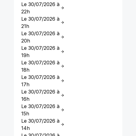
Le 30/07/2026 à
22h
Le 30/07/2026 à
21h
Le 30/07/2026 à
20h
Le 30/07/2026 à
19h
Le 30/07/2026 à
18h
Le 30/07/2026 à
17h
Le 30/07/2026 à
16h
Le 30/07/2026 à
15h
Le 30/07/2026 à
14h
Le 30/07/2026 à