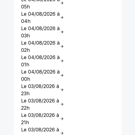
05h
Le 04/08/2026 à
04h
Le 04/08/2026 à
03h
Le 04/08/2026 à
02h
Le 04/08/2026 à
01h
Le 04/08/2026 à
00h
Le 03/08/2026 à
23h
Le 03/08/2026 à
22h
Le 03/08/2026 à
21h
Le 03/08/2026 à