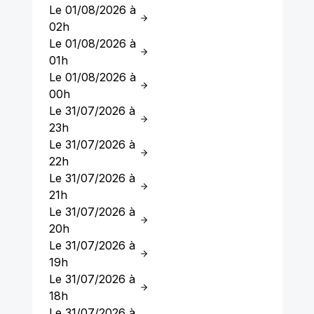
Le 01/08/2026 à
02h
Le 01/08/2026 à
01h
Le 01/08/2026 à
00h
Le 31/07/2026 à
23h
Le 31/07/2026 à
22h
Le 31/07/2026 à
21h
Le 31/07/2026 à
20h
Le 31/07/2026 à
19h
Le 31/07/2026 à
18h
Le 31/07/2026 à