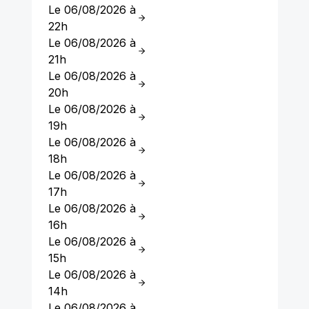
Le 06/08/2026 à
22h
Le 06/08/2026 à
21h
Le 06/08/2026 à
20h
Le 06/08/2026 à
19h
Le 06/08/2026 à
18h
Le 06/08/2026 à
17h
Le 06/08/2026 à
16h
Le 06/08/2026 à
15h
Le 06/08/2026 à
14h
Le 06/08/2026 à