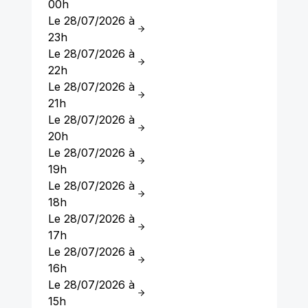
00h
Le 28/07/2026 à
23h
Le 28/07/2026 à
22h
Le 28/07/2026 à
21h
Le 28/07/2026 à
20h
Le 28/07/2026 à
19h
Le 28/07/2026 à
18h
Le 28/07/2026 à
17h
Le 28/07/2026 à
16h
Le 28/07/2026 à
15h