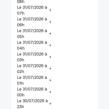
08h
Le 31/07/2026 à
07h
Le 31/07/2026 à
06h
Le 31/07/2026 à
05h
Le 31/07/2026 à
04h
Le 31/07/2026 à
03h
Le 31/07/2026 à
02h
Le 31/07/2026 à
01h
Le 31/07/2026 à
00h
Le 30/07/2026 à
23h