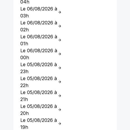
04h
Le 06/08/2026 à
03h
Le 06/08/2026 à
02h
Le 06/08/2026 à
01h
Le 06/08/2026 à
00h
Le 05/08/2026 à
23h
Le 05/08/2026 à
22h
Le 05/08/2026 à
21h
Le 05/08/2026 à
20h
Le 05/08/2026 à
19h