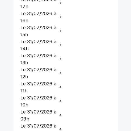
17h
Le 31/07/2026 à
16h
Le 31/07/2026 à
15h
Le 31/07/2026 à
14h
Le 31/07/2026 à
13h
Le 31/07/2026 à
12h
Le 31/07/2026 à
11h
Le 31/07/2026 à
10h
Le 31/07/2026 à
09h
Le 31/07/2026 à