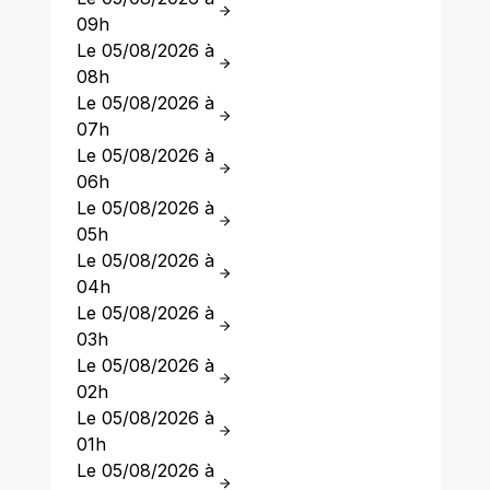
09h
Le 05/08/2026 à
08h
Le 05/08/2026 à
07h
Le 05/08/2026 à
06h
Le 05/08/2026 à
05h
Le 05/08/2026 à
04h
Le 05/08/2026 à
03h
Le 05/08/2026 à
02h
Le 05/08/2026 à
01h
Le 05/08/2026 à