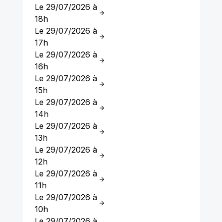
Le 29/07/2026 à
18h
Le 29/07/2026 à
17h
Le 29/07/2026 à
16h
Le 29/07/2026 à
15h
Le 29/07/2026 à
14h
Le 29/07/2026 à
13h
Le 29/07/2026 à
12h
Le 29/07/2026 à
11h
Le 29/07/2026 à
10h
Le 29/07/2026 à