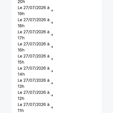
20h
Le 27/07/2026 à
19h
Le 27/07/2026 à
18h
Le 27/07/2026 à
17h
Le 27/07/2026 à
16h
Le 27/07/2026 à
15h
Le 27/07/2026 à
14h
Le 27/07/2026 à
13h
Le 27/07/2026 à
12h
Le 27/07/2026 à
11h