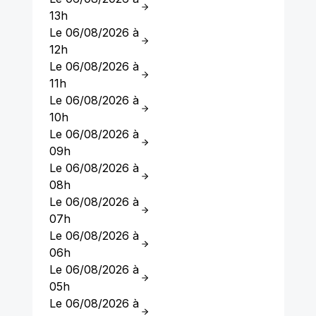
13h
Le 06/08/2026 à
12h
Le 06/08/2026 à
11h
Le 06/08/2026 à
10h
Le 06/08/2026 à
09h
Le 06/08/2026 à
08h
Le 06/08/2026 à
07h
Le 06/08/2026 à
06h
Le 06/08/2026 à
05h
Le 06/08/2026 à