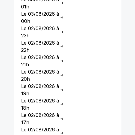
01h
Le 03/08/2026 à
00h
Le 02/08/2026 à
23h
Le 02/08/2026 à
22h
Le 02/08/2026 à
21h
Le 02/08/2026 à
20h
Le 02/08/2026 à
19h
Le 02/08/2026 à
18h
Le 02/08/2026 à
17h
Le 02/08/2026 à