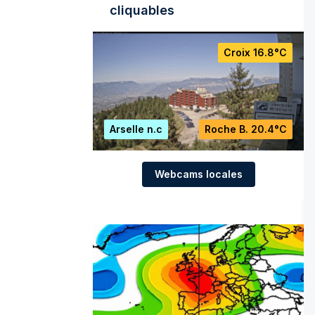
cliquables
Croix
16.8°C
Arselle
n.c
Roche B.
20.4°C
Webcams locales