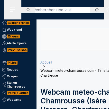
Rechercher
Menu secondaire
Bulletin France
Week-end
15 jours
Alerte 8 jours
Prévi. saison
Accueil
Pluies
Nuages
Webcam meteo-chamrousse.com - Time laps
Chartreuse
Orages
Station
Chamrousse
Webcam meteo-cha
Votre quartier
Chamrousse (Isère -
Webcams