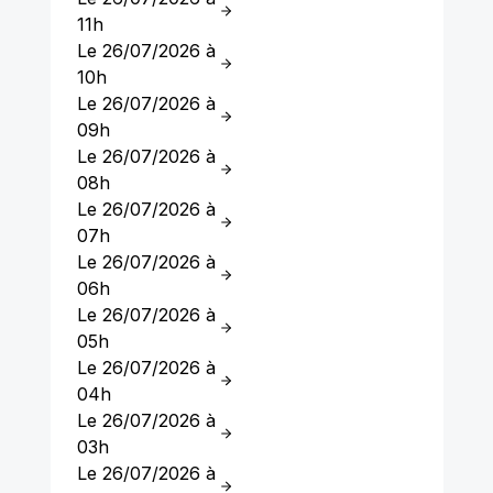
11h
Le 26/07/2026 à
10h
Le 26/07/2026 à
09h
Le 26/07/2026 à
08h
Le 26/07/2026 à
07h
Le 26/07/2026 à
06h
Le 26/07/2026 à
05h
Le 26/07/2026 à
04h
Le 26/07/2026 à
03h
Le 26/07/2026 à