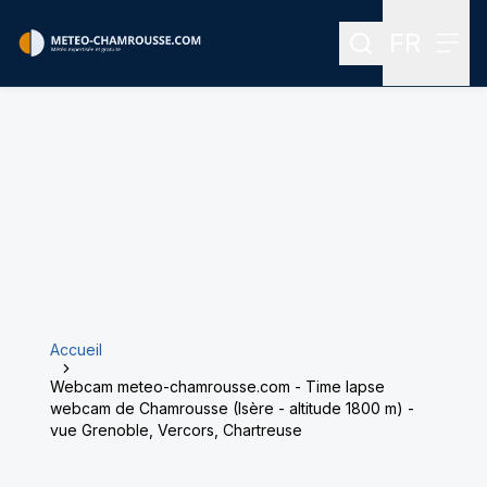
FR
Rechercher
Menu
Menu des
Accueil
Webcam meteo-chamrousse.com - Time lapse
webcam de Chamrousse (Isère - altitude 1800 m) -
vue Grenoble, Vercors, Chartreuse