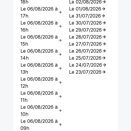
18h
Le 02/08/2026
Le 06/08/2026 à
Le 01/08/2026
17h
Le 31/07/2026
Le 06/08/2026 à
Le 30/07/2026
16h
Le 29/07/2026
Le 06/08/2026 à
Le 28/07/2026
15h
Le 27/07/2026
Le 06/08/2026 à
Le 26/07/2026
14h
Le 25/07/2026
Le 06/08/2026 à
Le 24/07/2026
13h
Le 23/07/2026
Le 06/08/2026 à
12h
Le 06/08/2026 à
11h
Le 06/08/2026 à
10h
Le 06/08/2026 à
09h