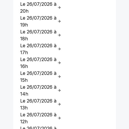
Le 26/07/2026 à
20h
Le 26/07/2026 à
19h
Le 26/07/2026 à
18h
Le 26/07/2026 à
17h
Le 26/07/2026 à
16h
Le 26/07/2026 à
15h
Le 26/07/2026 à
14h
Le 26/07/2026 à
13h
Le 26/07/2026 à
12h
Le 26/07/2026 à