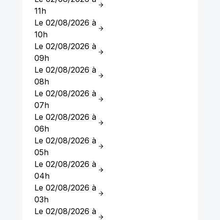
11h
Le 02/08/2026 à
10h
Le 02/08/2026 à
09h
Le 02/08/2026 à
08h
Le 02/08/2026 à
07h
Le 02/08/2026 à
06h
Le 02/08/2026 à
05h
Le 02/08/2026 à
04h
Le 02/08/2026 à
03h
Le 02/08/2026 à