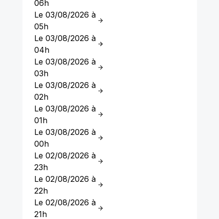
06h
Le 03/08/2026 à
05h
Le 03/08/2026 à
04h
Le 03/08/2026 à
03h
Le 03/08/2026 à
02h
Le 03/08/2026 à
01h
Le 03/08/2026 à
00h
Le 02/08/2026 à
23h
Le 02/08/2026 à
22h
Le 02/08/2026 à
21h