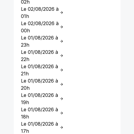
02h
Le 02/08/2026 à
01h
Le 02/08/2026 à
00h
Le 01/08/2026 à
23h
Le 01/08/2026 à
22h
Le 01/08/2026 à
21h
Le 01/08/2026 à
20h
Le 01/08/2026 à
19h
Le 01/08/2026 à
18h
Le 01/08/2026 à
17h