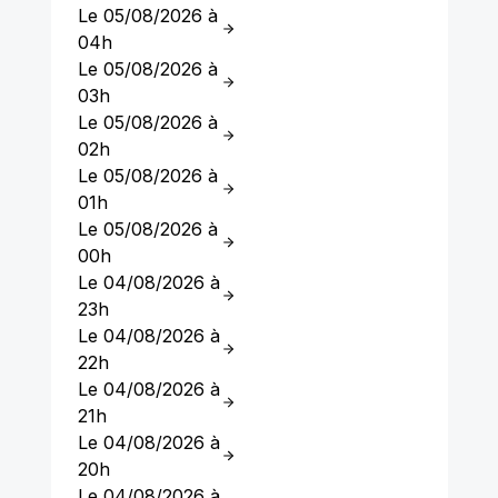
Le 05/08/2026 à
04h
Le 05/08/2026 à
03h
Le 05/08/2026 à
02h
Le 05/08/2026 à
01h
Le 05/08/2026 à
00h
Le 04/08/2026 à
23h
Le 04/08/2026 à
22h
Le 04/08/2026 à
21h
Le 04/08/2026 à
20h
Le 04/08/2026 à