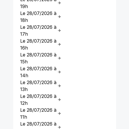
19h
Le 28/07/2026 à
18h
Le 28/07/2026 à
17h
Le 28/07/2026 à
16h
Le 28/07/2026 à
15h
Le 28/07/2026 à
14h
Le 28/07/2026 à
13h
Le 28/07/2026 à
12h
Le 28/07/2026 à
11h
Le 28/07/2026 à