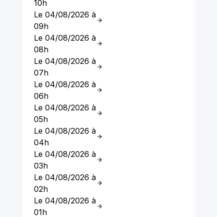
10h
Le 04/08/2026 à
09h
Le 04/08/2026 à
08h
Le 04/08/2026 à
07h
Le 04/08/2026 à
06h
Le 04/08/2026 à
05h
Le 04/08/2026 à
04h
Le 04/08/2026 à
03h
Le 04/08/2026 à
02h
Le 04/08/2026 à
01h