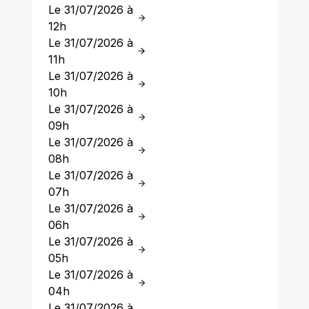
Le 31/07/2026 à
12h
Le 31/07/2026 à
11h
Le 31/07/2026 à
10h
Le 31/07/2026 à
09h
Le 31/07/2026 à
08h
Le 31/07/2026 à
07h
Le 31/07/2026 à
06h
Le 31/07/2026 à
05h
Le 31/07/2026 à
04h
Le 31/07/2026 à