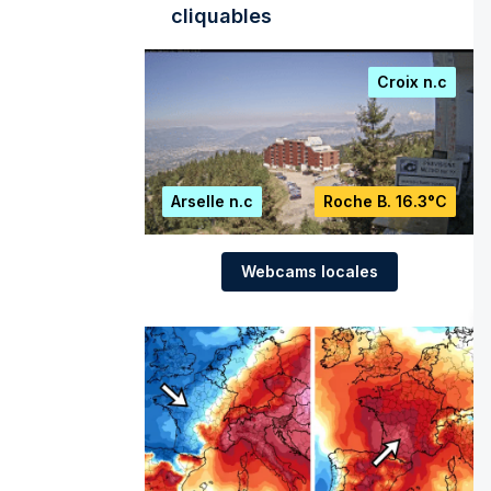
cliquables
Croix
n.c
Arselle
n.c
Roche B.
16.3°C
Webcams locales