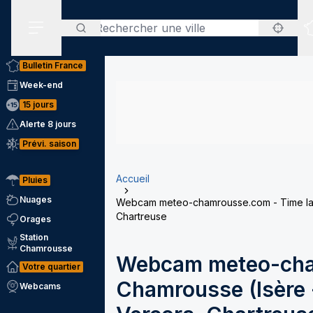
Rechercher
Menu secondaire
Bulletin France
Week-end
15 jours
Alerte 8 jours
Prévi. saison
Accueil
Pluies
Nuages
Webcam meteo-chamrousse.com - Time laps
Chartreuse
Orages
Station
Chamrousse
Webcam meteo-cha
Votre quartier
Chamrousse (Isère -
Webcams