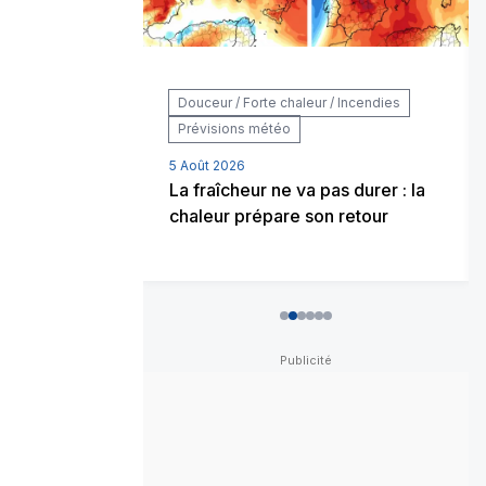
 / Incendies
Douceur / Forte chaleur / Incendies
ons météo
Prévisions météo
5 Août 2026
rester
La fraîcheur ne va pas durer : la
é sans
chaleur prépare son retour
0
1
2
3
4
5