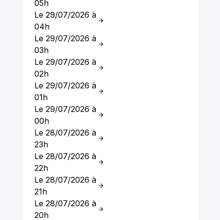
05h
Le 29/07/2026 à
04h
Le 29/07/2026 à
03h
Le 29/07/2026 à
02h
Le 29/07/2026 à
01h
Le 29/07/2026 à
00h
Le 28/07/2026 à
23h
Le 28/07/2026 à
22h
Le 28/07/2026 à
21h
Le 28/07/2026 à
20h