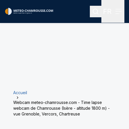
FR
Rechercher
Menu
Menu des
Accueil
Webcam meteo-chamrousse.com - Time lapse
webcam de Chamrousse (Isère - altitude 1800 m) -
vue Grenoble, Vercors, Chartreuse