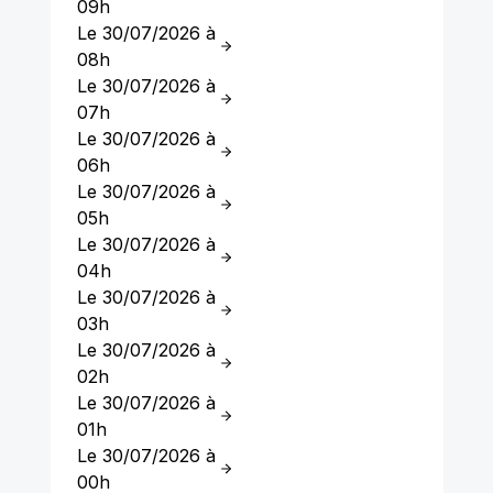
09h
Le 30/07/2026 à
08h
Le 30/07/2026 à
07h
Le 30/07/2026 à
06h
Le 30/07/2026 à
05h
Le 30/07/2026 à
04h
Le 30/07/2026 à
03h
Le 30/07/2026 à
02h
Le 30/07/2026 à
01h
Le 30/07/2026 à
00h