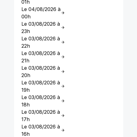
01h
Le 04/08/2026 à
00h
Le 03/08/2026 à
23h
Le 03/08/2026 à
22h
Le 03/08/2026 à
21h
Le 03/08/2026 à
20h
Le 03/08/2026 à
19h
Le 03/08/2026 à
18h
Le 03/08/2026 à
17h
Le 03/08/2026 à
16h