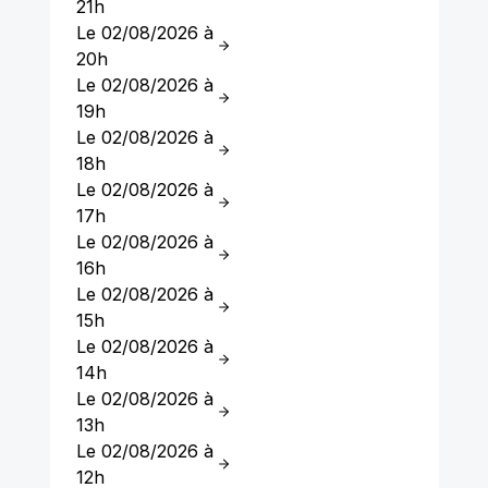
21h
Le 02/08/2026 à
20h
Le 02/08/2026 à
19h
Le 02/08/2026 à
18h
Le 02/08/2026 à
17h
Le 02/08/2026 à
16h
Le 02/08/2026 à
15h
Le 02/08/2026 à
14h
Le 02/08/2026 à
13h
Le 02/08/2026 à
12h