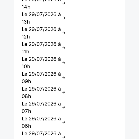
14h
Le 29/07/2026 à
13h
Le 29/07/2026 à
12h
Le 29/07/2026 à
11h
Le 29/07/2026 à
10h
Le 29/07/2026 à
09h
Le 29/07/2026 à
08h
Le 29/07/2026 à
07h
Le 29/07/2026 à
06h
Le 29/07/2026 à