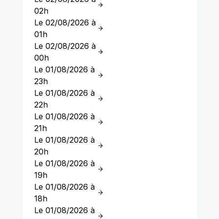
02h
Le 02/08/2026 à
01h
Le 02/08/2026 à
00h
Le 01/08/2026 à
23h
Le 01/08/2026 à
22h
Le 01/08/2026 à
21h
Le 01/08/2026 à
20h
Le 01/08/2026 à
19h
Le 01/08/2026 à
18h
Le 01/08/2026 à