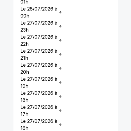
01h
Le 28/07/2026 à
00h
Le 27/07/2026 à
23h
Le 27/07/2026 à
22h
Le 27/07/2026 à
21h
Le 27/07/2026 à
20h
Le 27/07/2026 à
19h
Le 27/07/2026 à
18h
Le 27/07/2026 à
17h
Le 27/07/2026 à
16h