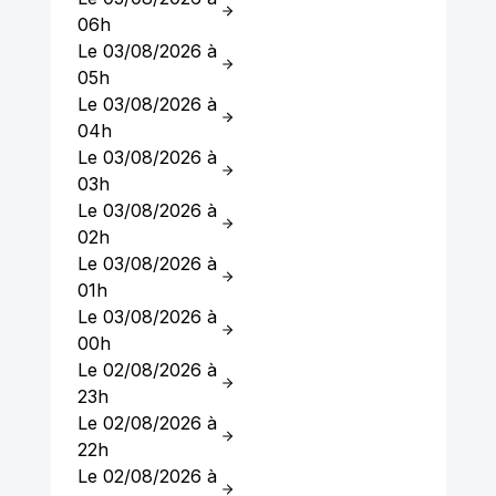
06h
Le 03/08/2026 à
05h
Le 03/08/2026 à
04h
Le 03/08/2026 à
03h
Le 03/08/2026 à
02h
Le 03/08/2026 à
01h
Le 03/08/2026 à
00h
Le 02/08/2026 à
23h
Le 02/08/2026 à
22h
Le 02/08/2026 à