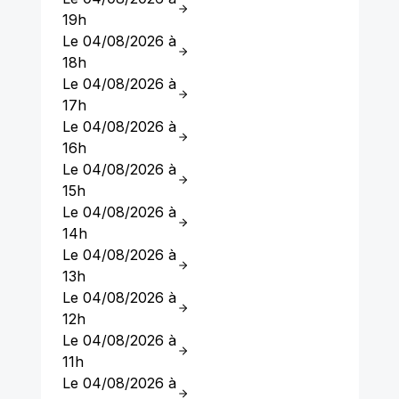
19h
Le 04/08/2026 à
18h
Le 04/08/2026 à
17h
Le 04/08/2026 à
16h
Le 04/08/2026 à
15h
Le 04/08/2026 à
14h
Le 04/08/2026 à
13h
Le 04/08/2026 à
12h
Le 04/08/2026 à
11h
Le 04/08/2026 à