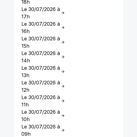
18h
Le 30/07/2026 à
17h
Le 30/07/2026 à
16h
Le 30/07/2026 à
15h
Le 30/07/2026 à
14h
Le 30/07/2026 à
13h
Le 30/07/2026 à
12h
Le 30/07/2026 à
11h
Le 30/07/2026 à
10h
Le 30/07/2026 à
09h