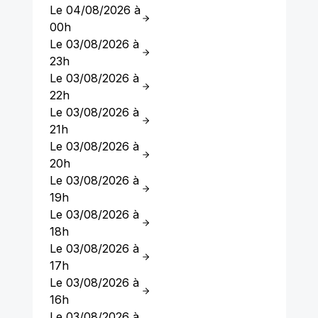
Le 04/08/2026 à
00h
Le 03/08/2026 à
23h
Le 03/08/2026 à
22h
Le 03/08/2026 à
21h
Le 03/08/2026 à
20h
Le 03/08/2026 à
19h
Le 03/08/2026 à
18h
Le 03/08/2026 à
17h
Le 03/08/2026 à
16h
Le 03/08/2026 à