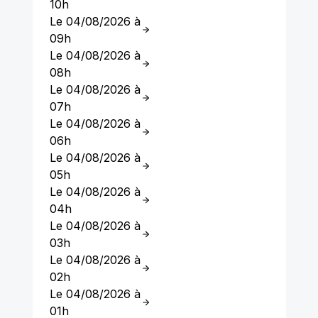
10h
Le 04/08/2026 à
09h
Le 04/08/2026 à
08h
Le 04/08/2026 à
07h
Le 04/08/2026 à
06h
Le 04/08/2026 à
05h
Le 04/08/2026 à
04h
Le 04/08/2026 à
03h
Le 04/08/2026 à
02h
Le 04/08/2026 à
01h