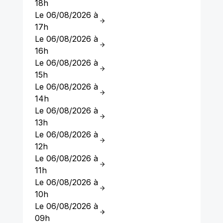
18h
Le 06/08/2026 à
17h
Le 06/08/2026 à
16h
Le 06/08/2026 à
15h
Le 06/08/2026 à
14h
Le 06/08/2026 à
13h
Le 06/08/2026 à
12h
Le 06/08/2026 à
11h
Le 06/08/2026 à
10h
Le 06/08/2026 à
09h