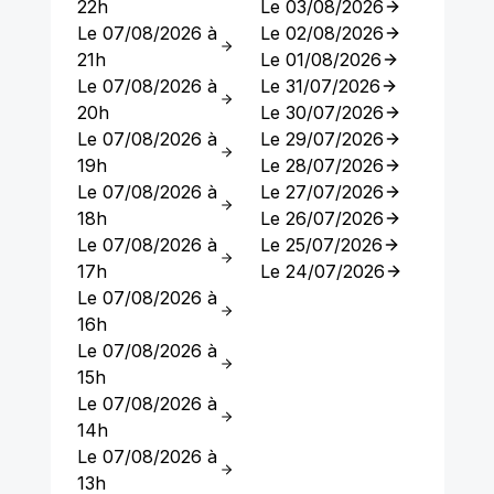
22h
Le 03/08/2026
Le 07/08/2026 à
Le 02/08/2026
21h
Le 01/08/2026
Le 07/08/2026 à
Le 31/07/2026
20h
Le 30/07/2026
Le 07/08/2026 à
Le 29/07/2026
19h
Le 28/07/2026
Le 07/08/2026 à
Le 27/07/2026
18h
Le 26/07/2026
Le 07/08/2026 à
Le 25/07/2026
17h
Le 24/07/2026
Le 07/08/2026 à
16h
Le 07/08/2026 à
15h
Le 07/08/2026 à
14h
Le 07/08/2026 à
13h