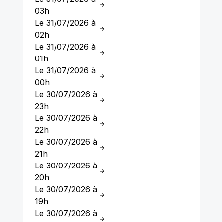
03h
Le 31/07/2026 à
02h
Le 31/07/2026 à
01h
Le 31/07/2026 à
00h
Le 30/07/2026 à
23h
Le 30/07/2026 à
22h
Le 30/07/2026 à
21h
Le 30/07/2026 à
20h
Le 30/07/2026 à
19h
Le 30/07/2026 à