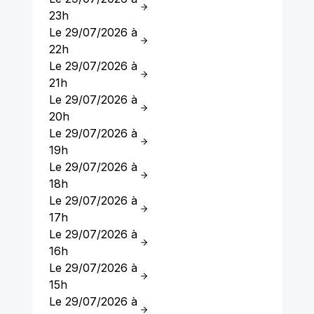
23h
Le 29/07/2026 à
22h
Le 29/07/2026 à
21h
Le 29/07/2026 à
20h
Le 29/07/2026 à
19h
Le 29/07/2026 à
18h
Le 29/07/2026 à
17h
Le 29/07/2026 à
16h
Le 29/07/2026 à
15h
Le 29/07/2026 à