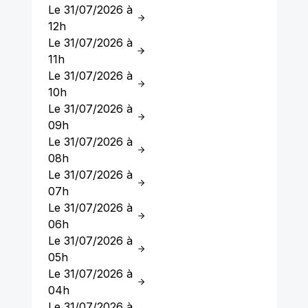
Le 31/07/2026 à
12h
Le 31/07/2026 à
11h
Le 31/07/2026 à
10h
Le 31/07/2026 à
09h
Le 31/07/2026 à
08h
Le 31/07/2026 à
07h
Le 31/07/2026 à
06h
Le 31/07/2026 à
05h
Le 31/07/2026 à
04h
Le 31/07/2026 à