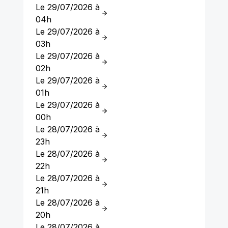
Le 29/07/2026 à
04h
Le 29/07/2026 à
03h
Le 29/07/2026 à
02h
Le 29/07/2026 à
01h
Le 29/07/2026 à
00h
Le 28/07/2026 à
23h
Le 28/07/2026 à
22h
Le 28/07/2026 à
21h
Le 28/07/2026 à
20h
Le 28/07/2026 à