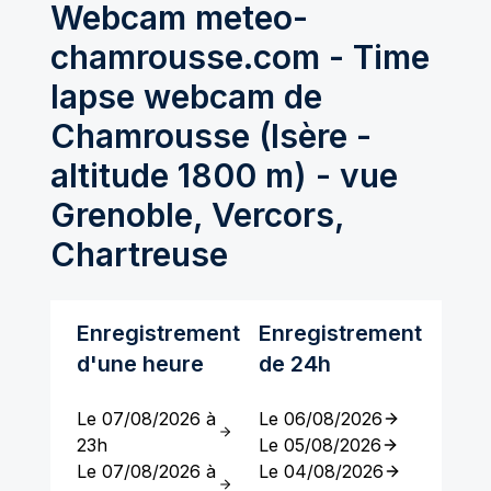
Webcam meteo-
chamrousse.com - Time
lapse webcam de
Chamrousse (Isère -
altitude 1800 m) - vue
Grenoble, Vercors,
Chartreuse
Enregistrement
Enregistrement
d'une heure
de 24h
Le 07/08/2026 à
Le 06/08/2026
23h
Le 05/08/2026
Le 07/08/2026 à
Le 04/08/2026