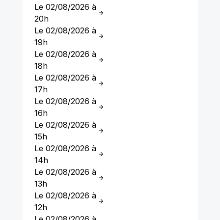
Le 02/08/2026 à
20h
Le 02/08/2026 à
19h
Le 02/08/2026 à
18h
Le 02/08/2026 à
17h
Le 02/08/2026 à
16h
Le 02/08/2026 à
15h
Le 02/08/2026 à
14h
Le 02/08/2026 à
13h
Le 02/08/2026 à
12h
Le 02/08/2026 à