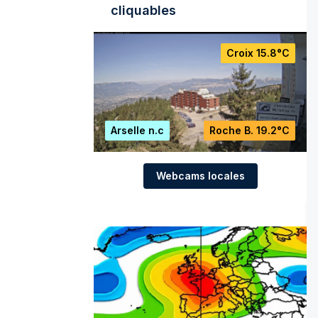
cliquables
Croix
15.8°C
Arselle
n.c
Roche B.
19.2°C
Webcams locales