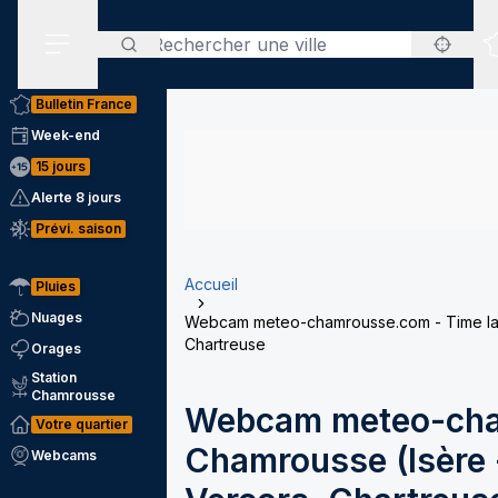
Rechercher
Menu secondaire
Bulletin France
Week-end
15 jours
Alerte 8 jours
Prévi. saison
Accueil
Pluies
Nuages
Webcam meteo-chamrousse.com - Time laps
Chartreuse
Orages
Station
Chamrousse
Webcam meteo-cha
Votre quartier
Chamrousse (Isère -
Webcams