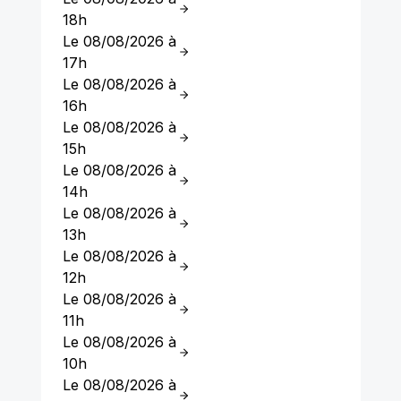
18h
Le 08/08/2026 à
17h
Le 08/08/2026 à
16h
Le 08/08/2026 à
15h
Le 08/08/2026 à
14h
Le 08/08/2026 à
13h
Le 08/08/2026 à
12h
Le 08/08/2026 à
11h
Le 08/08/2026 à
10h
Le 08/08/2026 à