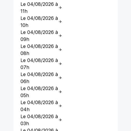
Le 04/08/2026 à
11h
Le 04/08/2026 à
10h
Le 04/08/2026 à
09h
Le 04/08/2026 à
08h
Le 04/08/2026 à
07h
Le 04/08/2026 à
06h
Le 04/08/2026 à
05h
Le 04/08/2026 à
04h
Le 04/08/2026 à
03h
Le 04/08/2026 à