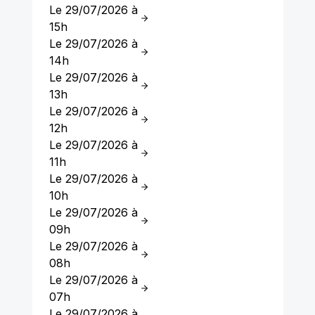
Le 29/07/2026 à
15h
Le 29/07/2026 à
14h
Le 29/07/2026 à
13h
Le 29/07/2026 à
12h
Le 29/07/2026 à
11h
Le 29/07/2026 à
10h
Le 29/07/2026 à
09h
Le 29/07/2026 à
08h
Le 29/07/2026 à
07h
Le 29/07/2026 à