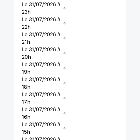
Le 31/07/2026 à
23h
Le 31/07/2026 à
22h
Le 31/07/2026 à
21h
Le 31/07/2026 à
20h
Le 31/07/2026 à
19h
Le 31/07/2026 à
18h
Le 31/07/2026 à
17h
Le 31/07/2026 à
16h
Le 31/07/2026 à
15h
Le 31/07/2026 à