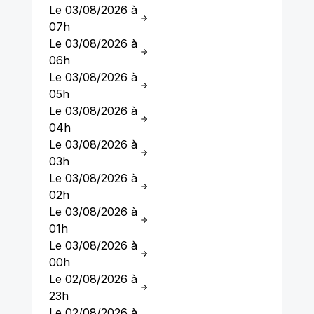
Le 03/08/2026 à
07h
Le 03/08/2026 à
06h
Le 03/08/2026 à
05h
Le 03/08/2026 à
04h
Le 03/08/2026 à
03h
Le 03/08/2026 à
02h
Le 03/08/2026 à
01h
Le 03/08/2026 à
00h
Le 02/08/2026 à
23h
Le 02/08/2026 à