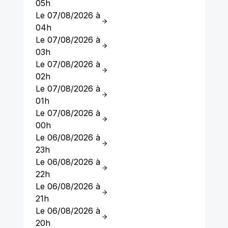
05h
Le 07/08/2026 à
04h
Le 07/08/2026 à
03h
Le 07/08/2026 à
02h
Le 07/08/2026 à
01h
Le 07/08/2026 à
00h
Le 06/08/2026 à
23h
Le 06/08/2026 à
22h
Le 06/08/2026 à
21h
Le 06/08/2026 à
20h