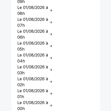
09h
Le 01/08/2026 à
08h
Le 01/08/2026 à
07h
Le 01/08/2026 à
06h
Le 01/08/2026 à
05h
Le 01/08/2026 à
04h
Le 01/08/2026 à
03h
Le 01/08/2026 à
02h
Le 01/08/2026 à
01h
Le 01/08/2026 à
00h