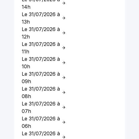
14h
Le 31/07/2026 à
13h
Le 31/07/2026 à
12h
Le 31/07/2026 à
11h
Le 31/07/2026 à
10h
Le 31/07/2026 à
09h
Le 31/07/2026 à
08h
Le 31/07/2026 à
07h
Le 31/07/2026 à
06h
Le 31/07/2026 à