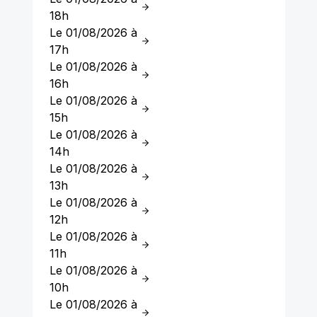
18h
Le 01/08/2026 à
17h
Le 01/08/2026 à
16h
Le 01/08/2026 à
15h
Le 01/08/2026 à
14h
Le 01/08/2026 à
13h
Le 01/08/2026 à
12h
Le 01/08/2026 à
11h
Le 01/08/2026 à
10h
Le 01/08/2026 à