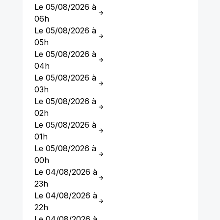
Le 05/08/2026 à
06h
Le 05/08/2026 à
05h
Le 05/08/2026 à
04h
Le 05/08/2026 à
03h
Le 05/08/2026 à
02h
Le 05/08/2026 à
01h
Le 05/08/2026 à
00h
Le 04/08/2026 à
23h
Le 04/08/2026 à
22h
Le 04/08/2026 à