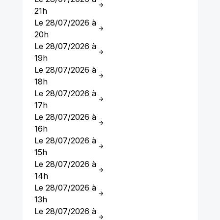
21h
Le 28/07/2026 à
20h
Le 28/07/2026 à
19h
Le 28/07/2026 à
18h
Le 28/07/2026 à
17h
Le 28/07/2026 à
16h
Le 28/07/2026 à
15h
Le 28/07/2026 à
14h
Le 28/07/2026 à
13h
Le 28/07/2026 à