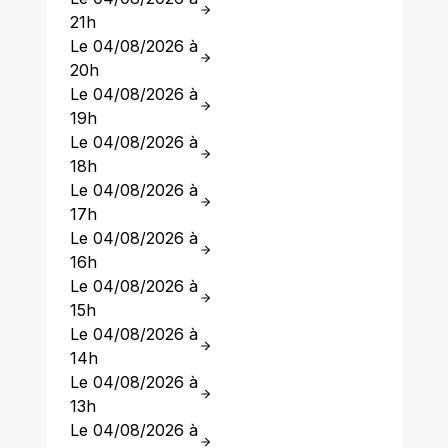
21h
Le 04/08/2026 à
20h
Le 04/08/2026 à
19h
Le 04/08/2026 à
18h
Le 04/08/2026 à
17h
Le 04/08/2026 à
16h
Le 04/08/2026 à
15h
Le 04/08/2026 à
14h
Le 04/08/2026 à
13h
Le 04/08/2026 à