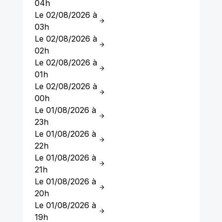
04h
Le 02/08/2026 à
03h
Le 02/08/2026 à
02h
Le 02/08/2026 à
01h
Le 02/08/2026 à
00h
Le 01/08/2026 à
23h
Le 01/08/2026 à
22h
Le 01/08/2026 à
21h
Le 01/08/2026 à
20h
Le 01/08/2026 à
19h