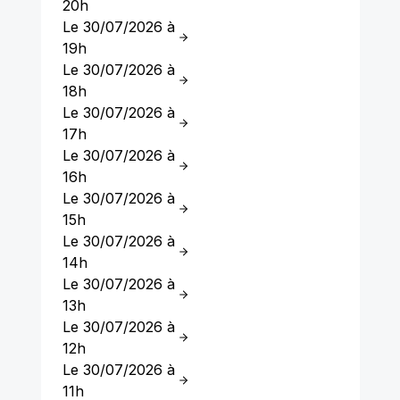
20h
Le 30/07/2026 à
19h
Le 30/07/2026 à
18h
Le 30/07/2026 à
17h
Le 30/07/2026 à
16h
Le 30/07/2026 à
15h
Le 30/07/2026 à
14h
Le 30/07/2026 à
13h
Le 30/07/2026 à
12h
Le 30/07/2026 à
11h