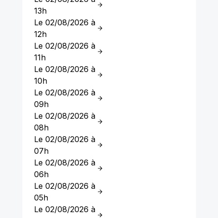
13h
Le 02/08/2026 à
12h
Le 02/08/2026 à
11h
Le 02/08/2026 à
10h
Le 02/08/2026 à
09h
Le 02/08/2026 à
08h
Le 02/08/2026 à
07h
Le 02/08/2026 à
06h
Le 02/08/2026 à
05h
Le 02/08/2026 à