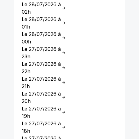
Le 28/07/2026 à
02h
Le 28/07/2026 à
01h
Le 28/07/2026 à
00h
Le 27/07/2026 à
23h
Le 27/07/2026 à
22h
Le 27/07/2026 à
21h
Le 27/07/2026 à
20h
Le 27/07/2026 à
19h
Le 27/07/2026 à
18h
Le 27/07/2026 à