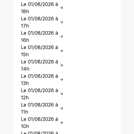
Le 01/08/2026 à
18h
Le 01/08/2026 à
17h
Le 01/08/2026 à
16h
Le 01/08/2026 à
15h
Le 01/08/2026 à
14h
Le 01/08/2026 à
13h
Le 01/08/2026 à
12h
Le 01/08/2026 à
11h
Le 01/08/2026 à
10h
Le 01/08/2026 à