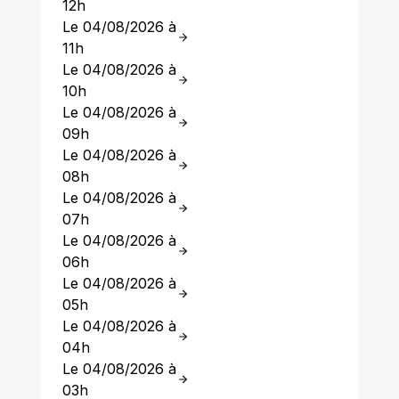
12h
Le 04/08/2026 à
11h
Le 04/08/2026 à
10h
Le 04/08/2026 à
09h
Le 04/08/2026 à
08h
Le 04/08/2026 à
07h
Le 04/08/2026 à
06h
Le 04/08/2026 à
05h
Le 04/08/2026 à
04h
Le 04/08/2026 à
03h