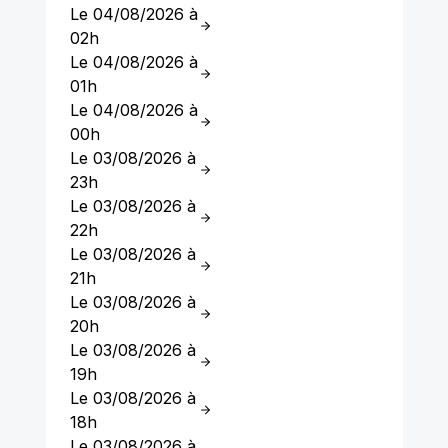
Le 04/08/2026 à
02h
Le 04/08/2026 à
01h
Le 04/08/2026 à
00h
Le 03/08/2026 à
23h
Le 03/08/2026 à
22h
Le 03/08/2026 à
21h
Le 03/08/2026 à
20h
Le 03/08/2026 à
19h
Le 03/08/2026 à
18h
Le 03/08/2026 à