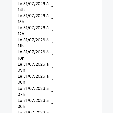
Le 31/07/2026 à
14h
Le 31/07/2026 à
13h
Le 31/07/2026 à
12h
Le 31/07/2026 à
11h
Le 31/07/2026 à
10h
Le 31/07/2026 à
09h
Le 31/07/2026 à
08h
Le 31/07/2026 à
07h
Le 31/07/2026 à
06h
Le 31/07/2026 à