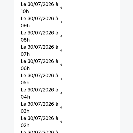
Le 30/07/2026 à
10h
Le 30/07/2026 à
09h
Le 30/07/2026 à
08h
Le 30/07/2026 à
07h
Le 30/07/2026 à
06h
Le 30/07/2026 à
05h
Le 30/07/2026 à
04h
Le 30/07/2026 à
03h
Le 30/07/2026 à
02h
Le 30/07/2026 à