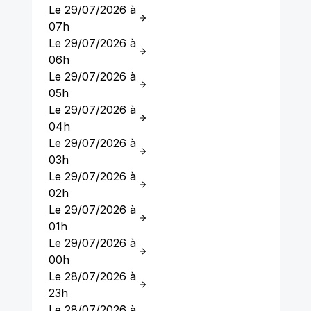
Le 29/07/2026 à
07h
Le 29/07/2026 à
06h
Le 29/07/2026 à
05h
Le 29/07/2026 à
04h
Le 29/07/2026 à
03h
Le 29/07/2026 à
02h
Le 29/07/2026 à
01h
Le 29/07/2026 à
00h
Le 28/07/2026 à
23h
Le 28/07/2026 à