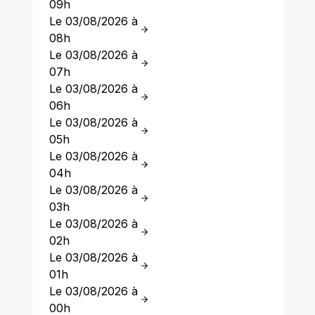
09h
Le 03/08/2026 à
08h
Le 03/08/2026 à
07h
Le 03/08/2026 à
06h
Le 03/08/2026 à
05h
Le 03/08/2026 à
04h
Le 03/08/2026 à
03h
Le 03/08/2026 à
02h
Le 03/08/2026 à
01h
Le 03/08/2026 à
00h