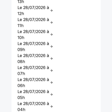
13h
Le 28/07/2026 à
12h
Le 28/07/2026 à
11h
Le 28/07/2026 à
10h
Le 28/07/2026 à
09h
Le 28/07/2026 à
08h
Le 28/07/2026 à
07h
Le 28/07/2026 à
06h
Le 28/07/2026 à
05h
Le 28/07/2026 à
04h