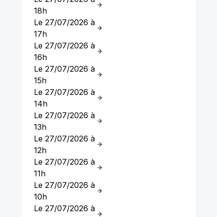
18h
Le 27/07/2026 à
17h
Le 27/07/2026 à
16h
Le 27/07/2026 à
15h
Le 27/07/2026 à
14h
Le 27/07/2026 à
13h
Le 27/07/2026 à
12h
Le 27/07/2026 à
11h
Le 27/07/2026 à
10h
Le 27/07/2026 à