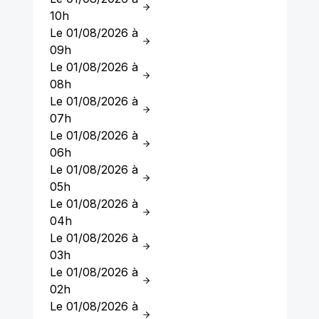
10h
Le 01/08/2026 à
09h
Le 01/08/2026 à
08h
Le 01/08/2026 à
07h
Le 01/08/2026 à
06h
Le 01/08/2026 à
05h
Le 01/08/2026 à
04h
Le 01/08/2026 à
03h
Le 01/08/2026 à
02h
Le 01/08/2026 à