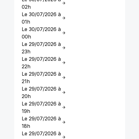
02h
Le 30/07/2026 à
01h
Le 30/07/2026 à
00h
Le 29/07/2026 à
23h
Le 29/07/2026 à
22h
Le 29/07/2026 à
21h
Le 29/07/2026 à
20h
Le 29/07/2026 à
19h
Le 29/07/2026 à
18h
Le 29/07/2026 à