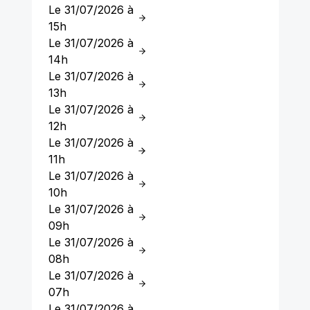
Le 31/07/2026 à
15h
Le 31/07/2026 à
14h
Le 31/07/2026 à
13h
Le 31/07/2026 à
12h
Le 31/07/2026 à
11h
Le 31/07/2026 à
10h
Le 31/07/2026 à
09h
Le 31/07/2026 à
08h
Le 31/07/2026 à
07h
Le 31/07/2026 à