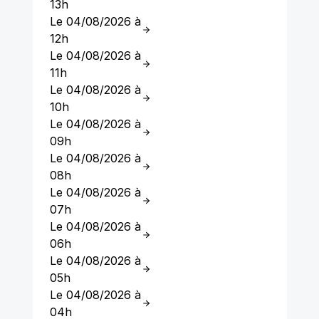
13h
Le 04/08/2026 à
12h
Le 04/08/2026 à
11h
Le 04/08/2026 à
10h
Le 04/08/2026 à
09h
Le 04/08/2026 à
08h
Le 04/08/2026 à
07h
Le 04/08/2026 à
06h
Le 04/08/2026 à
05h
Le 04/08/2026 à
04h