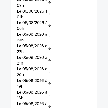
02h
Le 06/08/2026 à
01h
Le 06/08/2026 à
00h
Le 05/08/2026 à
23h
Le 05/08/2026 à
22h
Le 05/08/2026 à
21h
Le 05/08/2026 à
20h
Le 05/08/2026 à
19h
Le 05/08/2026 à
18h
Le 05/08/2026 à