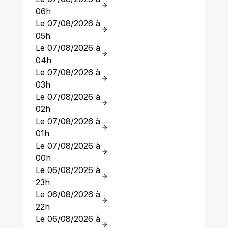
06h
Le 07/08/2026 à
05h
Le 07/08/2026 à
04h
Le 07/08/2026 à
03h
Le 07/08/2026 à
02h
Le 07/08/2026 à
01h
Le 07/08/2026 à
00h
Le 06/08/2026 à
23h
Le 06/08/2026 à
22h
Le 06/08/2026 à