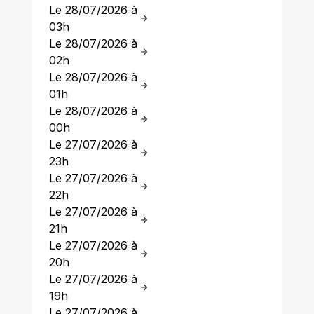
Le 28/07/2026 à
03h
Le 28/07/2026 à
02h
Le 28/07/2026 à
01h
Le 28/07/2026 à
00h
Le 27/07/2026 à
23h
Le 27/07/2026 à
22h
Le 27/07/2026 à
21h
Le 27/07/2026 à
20h
Le 27/07/2026 à
19h
Le 27/07/2026 à