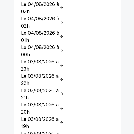
Le 04/08/2026 à
03h
Le 04/08/2026 à
02h
Le 04/08/2026 à
01h
Le 04/08/2026 à
00h
Le 03/08/2026 à
23h
Le 03/08/2026 à
22h
Le 03/08/2026 à
21h
Le 03/08/2026 à
20h
Le 03/08/2026 à
19h
Le 03/08/2026 à