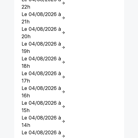
22h
Le 04/08/2026 à
21h
Le 04/08/2026 à
20h
Le 04/08/2026 à
19h
Le 04/08/2026 à
18h
Le 04/08/2026 à
17h
Le 04/08/2026 à
16h
Le 04/08/2026 à
15h
Le 04/08/2026 à
14h
Le 04/08/2026 à