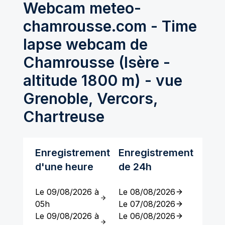
Webcam meteo-
chamrousse.com - Time
lapse webcam de
Chamrousse (Isère -
altitude 1800 m) - vue
Grenoble, Vercors,
Chartreuse
Enregistrement
Enregistrement
d'une heure
de 24h
Le 09/08/2026 à
Le 08/08/2026
05h
Le 07/08/2026
Le 09/08/2026 à
Le 06/08/2026