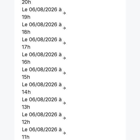
20h
Le 06/08/2026 à
19h
Le 06/08/2026 à
18h
Le 06/08/2026 à
17h
Le 06/08/2026 à
16h
Le 06/08/2026 à
15h
Le 06/08/2026 à
14h
Le 06/08/2026 à
13h
Le 06/08/2026 à
12h
Le 06/08/2026 à
11h