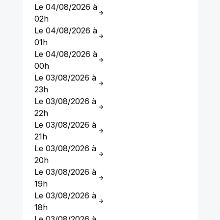
Le 04/08/2026 à
02h
Le 04/08/2026 à
01h
Le 04/08/2026 à
00h
Le 03/08/2026 à
23h
Le 03/08/2026 à
22h
Le 03/08/2026 à
21h
Le 03/08/2026 à
20h
Le 03/08/2026 à
19h
Le 03/08/2026 à
18h
Le 03/08/2026 à