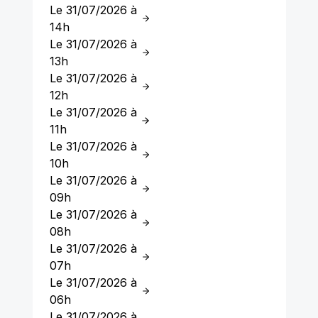
Le 31/07/2026 à
14h
Le 31/07/2026 à
13h
Le 31/07/2026 à
12h
Le 31/07/2026 à
11h
Le 31/07/2026 à
10h
Le 31/07/2026 à
09h
Le 31/07/2026 à
08h
Le 31/07/2026 à
07h
Le 31/07/2026 à
06h
Le 31/07/2026 à