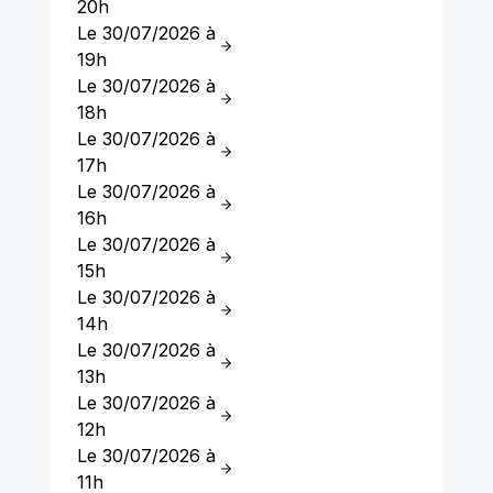
20h
Le 30/07/2026 à
19h
Le 30/07/2026 à
18h
Le 30/07/2026 à
17h
Le 30/07/2026 à
16h
Le 30/07/2026 à
15h
Le 30/07/2026 à
14h
Le 30/07/2026 à
13h
Le 30/07/2026 à
12h
Le 30/07/2026 à
11h