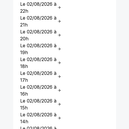
Le 02/08/2026 à
22h
Le 02/08/2026 à
21h
Le 02/08/2026 à
20h
Le 02/08/2026 à
19h
Le 02/08/2026 à
18h
Le 02/08/2026 à
17h
Le 02/08/2026 à
16h
Le 02/08/2026 à
15h
Le 02/08/2026 à
14h
Le 02/08/2026 à