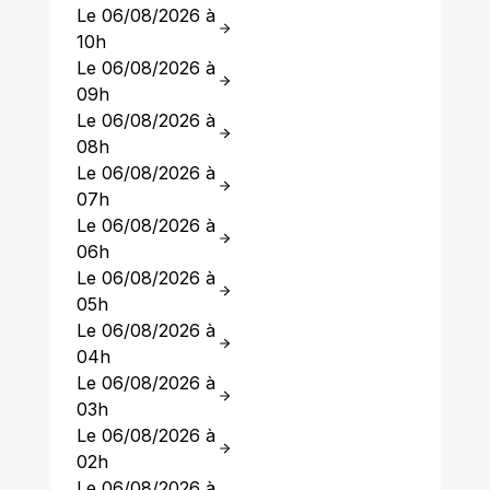
Le 06/08/2026 à
10h
Le 06/08/2026 à
09h
Le 06/08/2026 à
08h
Le 06/08/2026 à
07h
Le 06/08/2026 à
06h
Le 06/08/2026 à
05h
Le 06/08/2026 à
04h
Le 06/08/2026 à
03h
Le 06/08/2026 à
02h
Le 06/08/2026 à