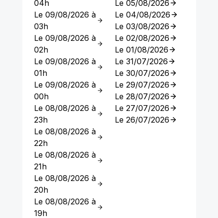
04h
Le 05/08/2026
Le 09/08/2026 à
Le 04/08/2026
03h
Le 03/08/2026
Le 09/08/2026 à
Le 02/08/2026
02h
Le 01/08/2026
Le 09/08/2026 à
Le 31/07/2026
01h
Le 30/07/2026
Le 09/08/2026 à
Le 29/07/2026
00h
Le 28/07/2026
Le 08/08/2026 à
Le 27/07/2026
23h
Le 26/07/2026
Le 08/08/2026 à
22h
Le 08/08/2026 à
21h
Le 08/08/2026 à
20h
Le 08/08/2026 à
19h